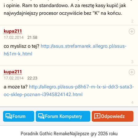
i opinie. Ram to standardowo. A za resztę kasy kupić jak
najwydajniejszy procesor oczywiście bez "K" na końcu.
2
kupa211
17.02.2014
21:58
co myslisz o tej?
http://asus.strefamarek.allegro.pl/asus-
h61m-k.html
3
kupa211
17.02.2014
22:23
a moze ta?
http://allegro.pl/asus-p8h67-m-lx-si-ddr3-sata3-
oc-sklep-poznan-i3945824142.html
4



Forum
Forum Komputery
Odpowiedz
Poradnik Gothic Remake
Najlepsze gry 2026 roku