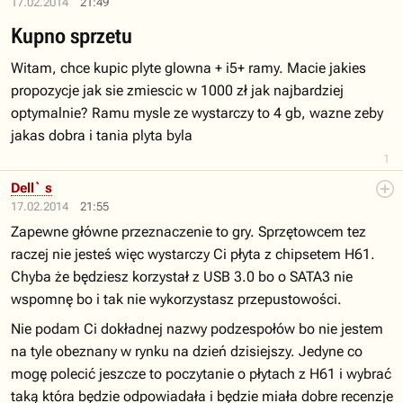
17.02.2014
21:49
Kupno sprzetu
Witam, chce kupic plyte glowna + i5+ ramy. Macie jakies
propozycje jak sie zmiescic w 1000 zł jak najbardziej
optymalnie? Ramu mysle ze wystarczy to 4 gb, wazne zeby
jakas dobra i tania plyta byla
1
Dell` s
17.02.2014
21:55
Zapewne główne przeznaczenie to gry. Sprzętowcem tez
raczej nie jesteś więc wystarczy Ci płyta z chipsetem H61.
Chyba że będziesz korzystał z USB 3.0 bo o SATA3 nie
wspomnę bo i tak nie wykorzystasz przepustowości.
Nie podam Ci dokładnej nazwy podzespołów bo nie jestem
na tyle obeznany w rynku na dzień dzisiejszy. Jedyne co
mogę polecić jeszcze to poczytanie o płytach z H61 i wybrać
taką która będzie odpowiadała i będzie miała dobre recenzje