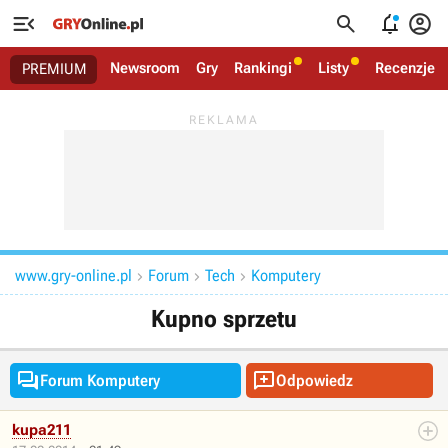




Newsroom
Gry
Rankingi
Listy
Recenzje
PREMIUM
www.gry-online.pl
Forum
Tech
Komputery



Kupno sprzetu


Forum Komputery
Odpowiedz
kupa211