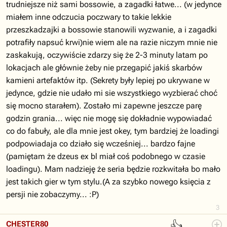
trudniejsze niż sami bossowie, a zagadki łatwe... (w jedynce
miałem inne odczucia poczwary to takie lekkie
przeszkadzajki a bossowie stanowili wyzwanie, a i zagadki
potrafiły napsuć krwi)nie wiem ale na razie niczym mnie nie
zaskakują, oczywiście zdarzy się że 2-3 minuty latam po
lokacjach ale głównie żeby nie przegapić jakiś skarbów
kamieni artefaktów itp. (Sekrety były lepiej po ukrywane w
jedynce, gdzie nie udało mi sie wszystkiego wyzbierać choć
się mocno starałem). Zostało mi zapewne jeszcze parę
godzin grania... więc nie mogę się dokładnie wypowiadać
co do fabuły, ale dla mnie jest okey, tym bardziej że loadingi
podpowiadaja co działo się wcześniej... bardzo fajne
(pamiętam że dzeus ex bl miał coś podobnego w czasie
loadingu). Mam nadzieję że seria będzie rozkwitała bo mało
jest takich gier w tym stylu.(A za szybko nowego księcia z
persji nie zobaczymy... :P)
3
👍
CHESTER80