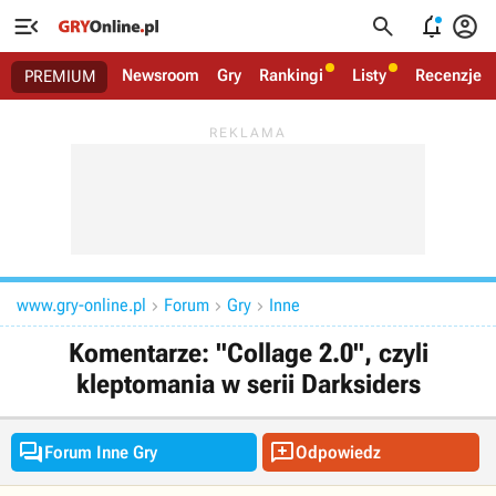




Newsroom
Gry
Rankingi
Listy
Recenzje
PREMIUM
www.gry-online.pl
Forum
Gry
Inne



Komentarze: "Collage 2.0", czyli
kleptomania w serii Darksiders


Forum Inne Gry
Odpowiedz