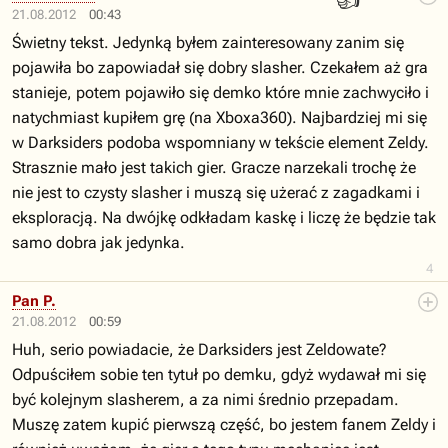
21.08.2012
00:43
Świetny tekst. Jedynką byłem zainteresowany zanim się
pojawiła bo zapowiadał się dobry slasher. Czekałem aż gra
stanieje, potem pojawiło się demko które mnie zachwyciło i
natychmiast kupiłem grę (na Xboxa360). Najbardziej mi się
w Darksiders podoba wspomniany w tekście element Zeldy.
Strasznie mało jest takich gier. Gracze narzekali trochę że
nie jest to czysty slasher i muszą się użerać z zagadkami i
eksploracją. Na dwójkę odkładam kaskę i liczę że będzie tak
samo dobra jak jedynka.
4
Pan P.
21.08.2012
00:59
Huh, serio powiadacie, że Darksiders jest Zeldowate?
Odpuściłem sobie ten tytuł po demku, gdyż wydawał mi się
być kolejnym slasherem, a za nimi średnio przepadam.
Muszę zatem kupić pierwszą część, bo jestem fanem Zeldy i