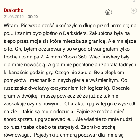
2
👍
Drakethx
21.08.2012
00:20
Witam. Pierwsza cześć ukończyłem długo przed premierą na
pc... I zanim było głośno o Darksiders. Zakupiona była na
ślepo przez moja sis która mieszka za granicą. Ale mniejsza
o to. Grą byłem oczarowany bo w god of war grałem tylko
troche i to na ps 2. A mam Xboxa 360. Wiec finishery były
dla mnie nowością. A gra mnie pochłoneła i zabrała ładnych
kilkanaście godzin gry. Czego nie żałuje. Była zlepkiem
pomysłów i mechanik z innych gier ale wyśmienitym. Co
rusz zaskakiwała(wykorzystaniem ich logicznie). Obecnie
gram w dwójkę i muszę powiedzieć że już aż tak nie
zaskakuje czymś nowym... Charakter rpg w tej grze wyszedł
na złe... takie są moje odczucia. Fajnie że można mieć
sporo sprzętu upgradeować je... Ale właśnie to mnie nudzi
co rusz trzeba dbać o te statystyki. Zabrakło trochę
równowagi... Pojedynki z chmarą poczwar dla mnie są