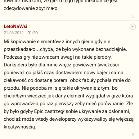
również uważam, że gier o tego typu mechanice jest
zdecydowanie zbyt mało.
5
LetoNaWsi
21.08.2012
01:20
Mi kopiowanie elementów z innych gier nigdy nie
przeszkadzało...chyba, że było wykonane beznadziejnie.
Podczas gry nie zwracam uwagi na takie pierdoły.
Darksiders było dla mnie wręcz powiewem świeżości
ponieważ co jakiś czas dostawałem nowy bajer i sama
ciekawość co dostanę potem, obok fabuły pchała mnie do
przodu. Nie podoba mi się takie ukrywanie z tym, bo
chciałbym wiedzieć jak dany element wyglądał w grze która
go wprowadziła po raz pierwszy żeby mieć porównanie. Źle
by było gdyby Epic zastrzegł sobie ukrywanie za osłonami,
chociaż może wtedy deweloperzy wykazywaliby się większą
kreatywnością.
6