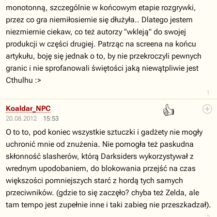
monotonną, szczególnie w końcowym etapie rozgrywki,
przez co gra niemiłosiernie się dłużyła.. Dlatego jestem
niezmiernie ciekaw, co też autorzy "wkleją" do swojej
produkcji w części drugiej. Patrząc na screena na końcu
artykułu, boję się jednak o to, by nie przekroczyli pewnych
granic i nie sprofanowali świętości jaką niewątpliwie jest
Cthulhu :>
1
👍
Koaldar_NPC
20.08.2012
15:53
O to to, pod koniec wszystkie sztuczki i gadżety nie mogły
uchronić mnie od znużenia. Nie pomogła też paskudna
skłonność slasherów, którą Darksiders wykorzystywał z
wrednym upodobaniem, do blokowania przejść na czas
większości pomniejszych starć z hordą tych samych
przeciwników. (gdzie to się zaczęło? chyba też Zelda, ale
tam tempo jest zupełnie inne i taki zabieg nie przeszkadzał).