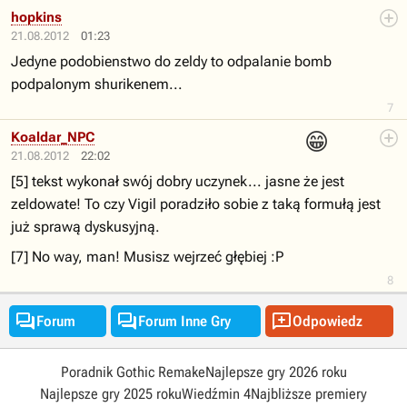
hopkins
21.08.2012
01:23
Jedyne podobienstwo do zeldy to odpalanie bomb
podpalonym shurikenem...
7
😁
Koaldar_NPC
21.08.2012
22:02
[5] tekst wykonał swój dobry uczynek... jasne że jest
zeldowate! To czy Vigil poradziło sobie z taką formułą jest
już sprawą dyskusyjną.
[7] No way, man! Musisz wejrzeć głębiej :P
8



Forum
Forum Inne Gry
Odpowiedz
Poradnik Gothic Remake
Najlepsze gry 2026 roku
Najlepsze gry 2025 roku
Wiedźmin 4
Najbliższe premiery