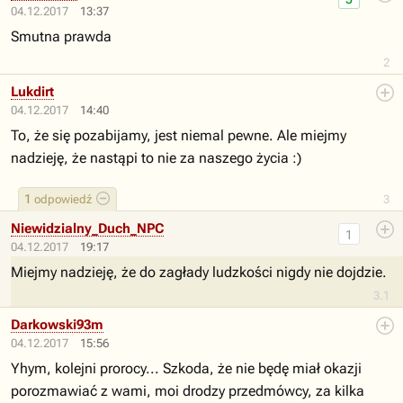
04.12.2017
13:37
Smutna prawda
2
Lukdirt
04.12.2017
14:40
To, że się pozabijamy, jest niemal pewne. Ale miejmy
nadzieję, że nastąpi to nie za naszego życia :)
1
odpowiedź
3
Niewidzialny_Duch_NPC
1
04.12.2017
19:17
Miejmy nadzieję, że do zagłady ludzkości nigdy nie dojdzie.
3.1
Darkowski93m
04.12.2017
15:56
Yhym, kolejni prorocy... Szkoda, że nie będę miał okazji
porozmawiać z wami, moi drodzy przedmówcy, za kilka