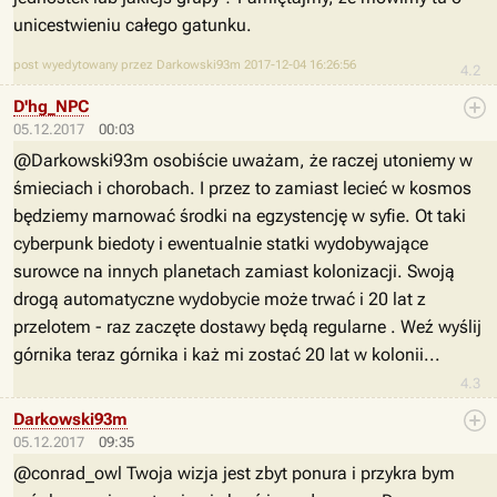
unicestwieniu całego gatunku.
post wyedytowany przez Darkowski93m 2017-12-04 16:26:56
4.2
D'hg_NPC
05.12.2017
00:03
@Darkowski93m osobiście uważam, że raczej utoniemy w
śmieciach i chorobach. I przez to zamiast lecieć w kosmos
będziemy marnować środki na egzystencję w syfie. Ot taki
cyberpunk biedoty i ewentualnie statki wydobywające
surowce na innych planetach zamiast kolonizacji. Swoją
drogą automatyczne wydobycie może trwać i 20 lat z
przelotem - raz zaczęte dostawy będą regularne . Weź wyślij
górnika teraz górnika i każ mi zostać 20 lat w kolonii...
4.3
Darkowski93m
05.12.2017
09:35
@conrad_owl Twoja wizja jest zbyt ponura i przykra bym