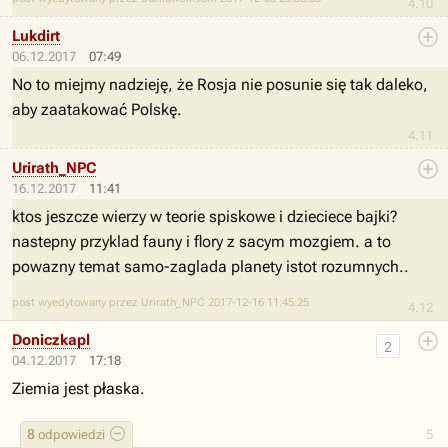
4.10
Lukdirt
06.12.2017
07:49
No to miejmy nadzieję, że Rosja nie posunie się tak daleko,
aby zaatakować Polskę.
4.11
Urirath_NPC
16.12.2017
11:41
ktos jeszcze wierzy w teorie spiskowe i dzieciece bajki?
nastepny przyklad fauny i flory z sacym mozgiem. a to
powazny temat samo-zaglada planety istot rozumnych..
post wyedytowany przez Urirath_NPC 2017-12-16 11:45:25
4.12
Doniczkapl
2
04.12.2017
17:18
Ziemia jest płaska.
8
odpowiedzi
5