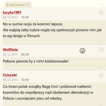
5
odpowiedzi
1
krzyko1997
04.12.2017
19:39
No w sumie racja że kosmici lepsze.
Ale wątpię żeby ludzie nagle się zjednoczyli przeciw nim jak
to się dzieje w filmach
1.1
😜
WolfDale
05.12.2017
00:39
Połowa pewnie by z nimi kolaborowała!
1.2
Cziczaki
05.12.2017
10:59
Co trzeci polak wziąłby flagę Unii i próbował nakłonić
kosmitów do współpracy nad obaleniem demokracji w
Polsce i usunięciem pisu od władzy.
1.3