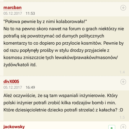
marcban
05.12.2017
11:53
"Połowa pewnie by z nimi kolaborowała!"
No to na pewno skoro nawet na forum o grach niektórzy nie
potrafią się powstrzymać od durnych politycznych
komentarzy to co dopiero po przylocie kosmitów. Pewnie by
od razu popłynęły prośby w stylu drodzy przyjaciele z
kosmosu zniszczcie tych lewaków/prawaków/masonów/
żydów/katoli itd.
1.4
divX005
05.12.2017
16:49
Ależ oczywiście, że są tam wspaniali inżynierowie. Który
polski inżynier potrafi zrobić kilka rodzajów bomb i min.
Które dziesięcioletnie dziecko potrafi strzelać z kałacha? :D
1.5
jackowsky
5