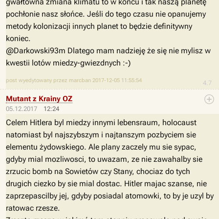
gwałtowna zmiana klimatu to w końcu i tak naszą planetę
pochłonie nasz słońce. Jeśli do tego czasu nie opanujemy
metody kolonizacji innych planet to będzie definitywny
koniec.
@Darkowski93m Dlatego mam nadzieję że się nie mylisz w
kwestii lotów miedzy-gwiezdnych :-)
post wyedytowany przez marcban 2017-12-05 11:55:54
4.7
Mutant z Krainy OZ
05.12.2017
12:24
Celem Hitlera byl miedzy innymi lebensraum, holocaust
natomiast byl najszybszym i najtanszym pozbyciem sie
elementu żydowskiego. Ale plany zaczely mu sie sypac,
gdyby mial mozliwosci, to uwazam, ze nie zawahalby sie
zrzucic bomb na Sowietów czy Stany, chociaz do tych
drugich ciezko by sie mial dostac. Hitler majac szanse, nie
zaprzepascilby jej, gdyby posiadal atomowki, to by je uzyl by
ratowac rzesze.