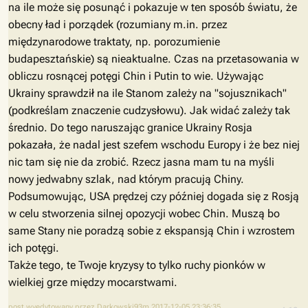
na ile może się posunąć i pokazuje w ten sposób światu, że
obecny ład i porządek (rozumiany m.in. przez
międzynarodowe traktaty, np. porozumienie
budapesztańskie) są nieaktualne. Czas na przetasowania w
obliczu rosnącej potęgi Chin i Putin to wie. Używając
Ukrainy sprawdził na ile Stanom zależy na "sojusznikach"
(podkreślam znaczenie cudzysłowu). Jak widać zależy tak
średnio. Do tego naruszając granice Ukrainy Rosja
pokazała, że nadal jest szefem wschodu Europy i że bez niej
nic tam się nie da zrobić. Rzecz jasna mam tu na myśli
nowy jedwabny szlak, nad którym pracują Chiny.
Podsumowując, USA prędzej czy później dogada się z Rosją
w celu stworzenia silnej opozycji wobec Chin. Muszą bo
same Stany nie poradzą sobie z ekspansją Chin i wzrostem
ich potęgi.
Także tego, te Twoje kryzysy to tylko ruchy pionków w
wielkiej grze między mocarstwami.
post wyedytowany przez Darkowski93m 2017-12-05 23:36:35