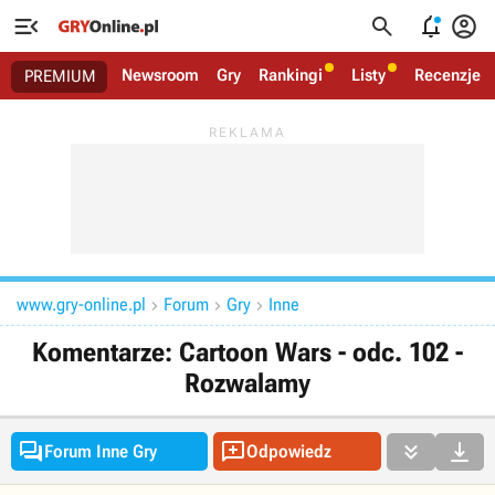




Newsroom
Gry
Rankingi
Listy
Recenzje
PREMIUM
www.gry-online.pl
Forum
Gry
Inne



Komentarze: Cartoon Wars - odc. 102 -
Rozwalamy




Forum Inne Gry
Odpowiedz