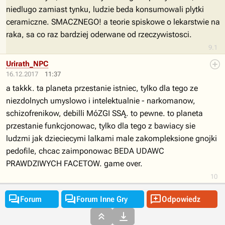
niedlugo zamiast tynku, ludzie beda konsumowali plytki
ceramiczne. SMACZNEGO! a teorie spiskowe o lekarstwie na
raka, sa co raz bardziej oderwane od rzeczywistosci.
9.1
Urirath_NPC
16.12.2017
11:37
a takkk. ta planeta przestanie istniec, tylko dla tego ze
niezdolnych umyslowo i intelektualnie - narkomanow,
schizofrenikow, debilli MóZGI SSĄ. to pewne. to planeta
przestanie funkcjonowac, tylko dla tego z bawiacy sie
ludzmi jak dzieciecymi lalkami male zakompleksione gnojki
pedofile, chcac zaimponowac BEDA UDAWC
PRAWDZIWYCH FACETOW. game over.
10



Forum
Forum Inne Gry
Odpowiedz

