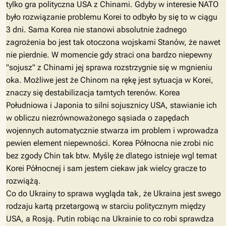
tylko gra polityczna USA z Chinami. Gdyby w interesie NATO
było rozwiązanie problemu Korei to odbyło by się to w ciągu
3 dni. Sama Korea nie stanowi absolutnie żadnego
zagrożenia bo jest tak otoczona wojskami Stanów, że nawet
nie pierdnie. W momencie gdy straci ona bardzo niepewny
"sojusz" z Chinami jej sprawa rozstrzygnie się w mgnieniu
oka. Możliwe jest że Chinom na rękę jest sytuacja w Korei,
znaczy się destabilizacja tamtych terenów. Korea
Południowa i Japonia to silni sojusznicy USA, stawianie ich
w obliczu niezrównoważonego sąsiada o zapędach
wojennych automatycznie stwarza im problem i wprowadza
pewien element niepewności. Korea Północna nie zrobi nic
bez zgody Chin tak btw. Myślę że dlatego istnieje wgl temat
Korei Północnej i sam jestem ciekaw jak wielcy gracze to
rozwiążą.
Co do Ukrainy to sprawa wygląda tak, że Ukraina jest swego
rodzaju kartą przetargową w starciu politycznym między
USA, a Rosją. Putin robiąc na Ukrainie to co robi sprawdza