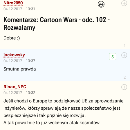
😃
Nitro2050
04.12.2017
13:31
Komentarze: Cartoon Wars - odc. 102 -
Rozwalamy
Dobre :)
1
jackowsky
5
04.12.2017
13:37
Smutna prawda
2
Rinan_NPC
04.12.2017
13:32
Jeśli chodzi o Europę to podziękować UE za sprowadzanie
inżynierów, którzy sprawiają że nasze społeczeństwo jest
bezpieczniejsze i tak prężnie się rozwija.
A tak poważnie to już wolałbym atak kosmitów.