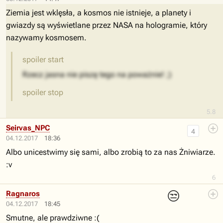
Ziemia jest wklęsła, a kosmos nie istnieje, a planety i
gwiazdy są wyświetlane przez NASA na hologramie, który
nazywamy kosmosem.
spoiler start
Rzecz jasna nie piszę tego na poważnie! ;)
spoiler stop
5.8
Seirvas_NPC
4
04.12.2017
18:36
Albo unicestwimy się sami, albo zrobią to za nas Żniwiarze.
:v
6
😒
Ragnaros
04.12.2017
18:45
Smutne, ale prawdziwne :(