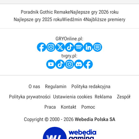
Poradnik Gothic Remake
Najlepsze gry 2026 roku
Najlepsze gry 2025 roku
Wiedźmin 4
Najbliższe premiery
GRYOnline.pl:
tvgry.pl:
O nas
Regulamin
Polityka redakcyjna
Polityka prywatności
Ustawienia cookies
Reklama
Zespół
Praca
Kontakt
Pomoc
Copyright © 2000 -
2026
Webedia Polska SA