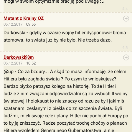
mógł w swoim optymizmie brać ją pod uwagę :D
4.4
Mutant z Krainy OZ
05.12.2017
09:55
Darkowski - gdyby w czasie wojny hitler dysponował bronia
atomowa, to swiata juz by nie bylo. Nie trzeba duzo.
4.5
Darkowski93m
05.12.2017
10:52
@up - Co za bzdury... A skąd to masz informację, że celem
Hitlera była zagłada świata ? Po czym to wnioskujesz?
Bardzo płytko patrzysz kolego na historię. To że Hitler i
ludzie z nim związani odpowiedzialni są za wybuch II wojny
światowej i holokaust to nie znaczy od razu że byli jakimiś
szatanami zesłanymi z piekła do zniszczenia świata. Byli
ludźmi, mieli swoje cele i plany. Hitler nie podbijał Europy po
to by ją zniszczyć. Radze poczytać trochę choćby o planach
Hitlera względem Generalnego Gubernatorstwa, a nie