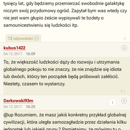
tysięcy lat, gdy będziemy przemierzać swobodnie galaktykę
niczym swój przydomowy ogród. Zapytał bym was wtedy czy
nie jest wam głupio żeście wypisywali te bzdety o
samounicestwieniu się ludzkości itp.
12
odpowiedzi
4
kubus1422
04.12.2017
16:09
To, że większość ludzkości dąży do rozwoju i utrzymania
globalnego pokoju to nie znaczy, że nie znajdzie się idiota
lub dwóch, którzy ten porządek będą próbowali zakłócić.
Niestety, czasem to wystarczy.
4.1
Darkowski93m
1
04.12.2017
16:25
@up Rozumiem, że masz jakiś konkretny przykład globalnej
cywilizacji, która uległa samozagładzie przez działania kilku
jednostek lub jakiejś grupy ? Pamiętajmy, że mówimy tu o