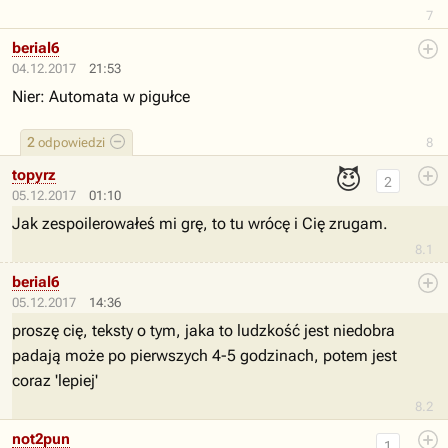
7
berial6
04.12.2017
21:53
Nier: Automata w pigułce
2
odpowiedzi
8
😈
topyrz
2
05.12.2017
01:10
Jak zespoilerowałeś mi grę, to tu wrócę i Cię zrugam.
8.1
berial6
05.12.2017
14:36
proszę cię, teksty o tym, jaka to ludzkość jest niedobra
padają może po pierwszych 4-5 godzinach, potem jest
coraz 'lepiej'
8.2
not2pun
1