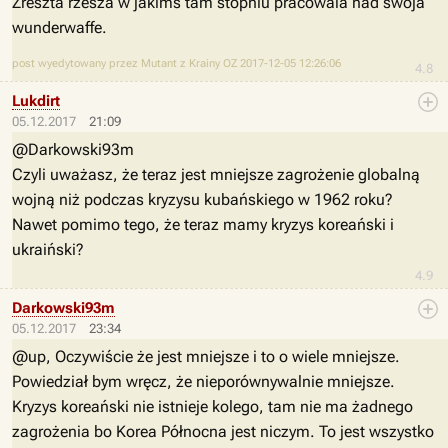
Zreszta rzesza w jakimś tam stopniu pracowala nad swoja
wunderwaffe.
post wyedytowany przez Mutant z Krainy OZ 2017-12-05 12:26:06
4.8
Lukdirt
05.12.2017
21:09
@Darkowski93m
Czyli uważasz, że teraz jest mniejsze zagrożenie globalną
wojną niż podczas kryzysu kubańskiego w 1962 roku?
Nawet pomimo tego, że teraz mamy kryzys koreański i
ukraiński?
4.9
Darkowski93m
05.12.2017
23:34
@up, Oczywiście że jest mniejsze i to o wiele mniejsze.
Powiedział bym wręcz, że nieporównywalnie mniejsze.
Kryzys koreański nie istnieje kolego, tam nie ma żadnego
zagrożenia bo Korea Północna jest niczym. To jest wszystko