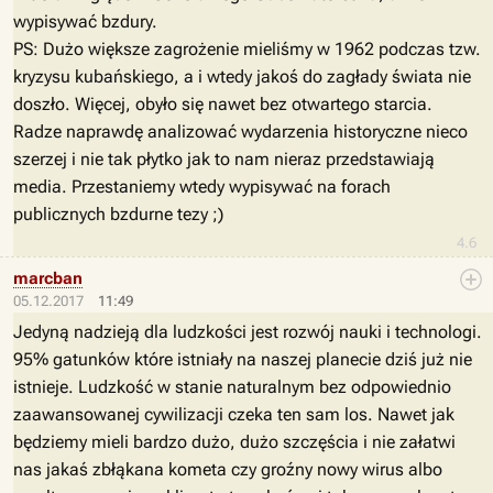
wypisywać bzdury.
PS: Dużo większe zagrożenie mieliśmy w 1962 podczas tzw.
kryzysu kubańskiego, a i wtedy jakoś do zagłady świata nie
doszło. Więcej, obyło się nawet bez otwartego starcia.
Radze naprawdę analizować wydarzenia historyczne nieco
szerzej i nie tak płytko jak to nam nieraz przedstawiają
media. Przestaniemy wtedy wypisywać na forach
publicznych bzdurne tezy ;)
4.6
marcban
05.12.2017
11:49
Jedyną nadzieją dla ludzkości jest rozwój nauki i technologi.
95% gatunków które istniały na naszej planecie dziś już nie
istnieje. Ludzkość w stanie naturalnym bez odpowiednio
zaawansowanej cywilizacji czeka ten sam los. Nawet jak
będziemy mieli bardzo dużo, dużo szczęścia i nie załatwi
nas jakaś zbłąkana kometa czy groźny nowy wirus albo