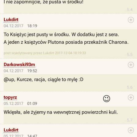
I nie zapomnijcie, że pusta w środku!
5.4
Lukdirt
04.12.2017
18:19
To Księżyc jest pusty w środku. W dodatku jest z sera.
A jeden z księżyców Plutona posiada przekaźnik Charona.
post wyedytowany przez Lukdirt 2017-12-04 18:19:33
5.5
Darkowski93m
04.12.2017
19:52
@up, Kurcze, racja, ciągle to mylę :D
5.6
😉
topyrz
05.12.2017
01:09
Wklęsła, ale żyjemy na wewnętrznej powierzchni kuli.
5.7
Lukdirt
05.12.2017
14:47