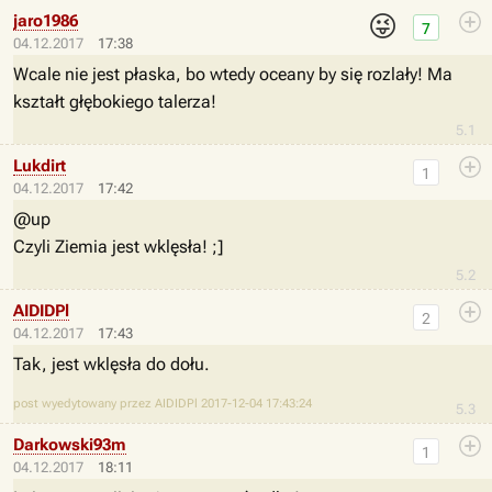
😜
jaro1986
7
04.12.2017
17:38
Wcale nie jest płaska, bo wtedy oceany by się rozlały! Ma
kształt głębokiego talerza!
5.1
Lukdirt
1
04.12.2017
17:42
@up
Czyli Ziemia jest wklęsła! ;]
5.2
AIDIDPl
2
04.12.2017
17:43
Tak, jest wklęsła do dołu.
post wyedytowany przez AIDIDPl 2017-12-04 17:43:24
5.3
Darkowski93m
1
04.12.2017
18:11