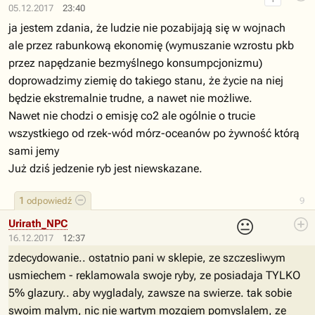
05.12.2017
23:40
ja jestem zdania, że ludzie nie pozabijają się w wojnach
ale przez rabunkową ekonomię (wymuszanie wzrostu pkb
przez napędzanie bezmyślnego konsumpcjonizmu)
doprowadzimy ziemię do takiego stanu, że życie na niej
będzie ekstremalnie trudne, a nawet nie możliwe.
Nawet nie chodzi o emisję co2 ale ogólnie o trucie
wszystkiego od rzek-wód mórz-oceanów po żywność którą
sami jemy
Już dziś jedzenie ryb jest niewskazane.
1
odpowiedź
9
😐
Urirath_NPC
16.12.2017
12:37
zdecydowanie.. ostatnio pani w sklepie, ze szczesliwym
usmiechem - reklamowala swoje ryby, ze posiadaja TYLKO
5% glazury.. aby wygladaly, zawsze na swierze. tak sobie
swoim malym, nic nie wartym mozgiem pomyslalem, ze