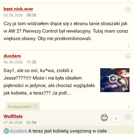
best.nick.ever
03.06.2026
08:35
Czy ja tam widziałem drące się z ekranu tanie straszaki jak
w AW 2? Pierwszy Control był rewelacyjny. Tutaj mam coraz
większe obawy. Oby nie przekombinowali.
3
duxdaro
06.06.2026
11:25
Day1, ale co oni, ku*wa, zrobili z
Jesse????!!!! Może i nie była ideałem
piękności w jedynce, ale chociaż wyglądała
jak kobieta, a teraz??? Ja prdl...
3
odpowiedzi
4
😊
WolfDale
3
07.06.2026
01:54
duxdaro
A teraz jest kobietą uwięzioną w ciele