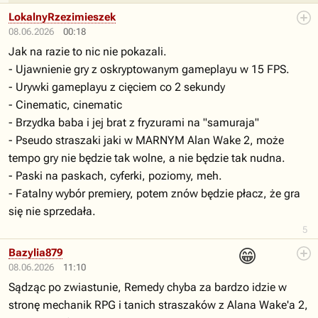
LokalnyRzezimieszek
08.06.2026
00:18
Jak na razie to nic nie pokazali.
- Ujawnienie gry z oskryptowanym gameplayu w 15 FPS.
- Urywki gameplayu z cięciem co 2 sekundy
- Cinematic, cinematic
- Brzydka baba i jej brat z fryzurami na "samuraja"
- Pseudo straszaki jaki w MARNYM Alan Wake 2, może
tempo gry nie będzie tak wolne, a nie będzie tak nudna.
- Paski na paskach, cyferki, poziomy, meh.
- Fatalny wybór premiery, potem znów będzie płacz, że gra
się nie sprzedała.
5
😁
Bazylia879
08.06.2026
11:10
Sądząc po zwiastunie, Remedy chyba za bardzo idzie w
stronę mechanik RPG i tanich straszaków z Alana Wake'a 2,