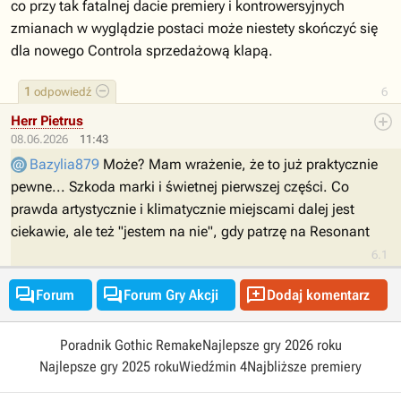
co przy tak fatalnej dacie premiery i kontrowersyjnych
zmianach w wyglądzie postaci może niestety skończyć się
dla nowego Controla sprzedażową klapą.
1
odpowiedź
6
Herr Pietrus
08.06.2026
11:43
Bazylia879
Może? Mam wrażenie, że to już praktycznie
pewne... Szkoda marki i świetnej pierwszej części. Co
prawda artystycznie i klimatycznie miejscami dalej jest
ciekawie, ale też "jestem na nie", gdy patrzę na Resonant
6.1



Forum
Forum Gry Akcji
Dodaj komentarz
Poradnik Gothic Remake
Najlepsze gry 2026 roku
Najlepsze gry 2025 roku
Wiedźmin 4
Najbliższe premiery