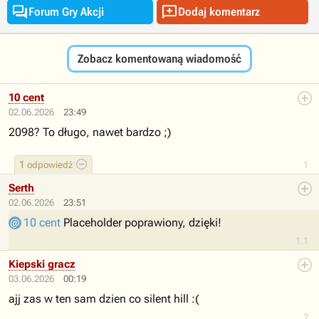


Forum Gry Akcji
Dodaj komentarz
Zobacz komentowaną wiadomość
10 cent
02.06.2026
23:49
2098? To długo, nawet bardzo ;)
1
odpowiedź
1
Serth
02.06.2026
23:51
10 cent
Placeholder poprawiony, dzięki!
1.1
Kiepski gracz
03.06.2026
00:19
ajj zas w ten sam dzien co silent hill :(
2