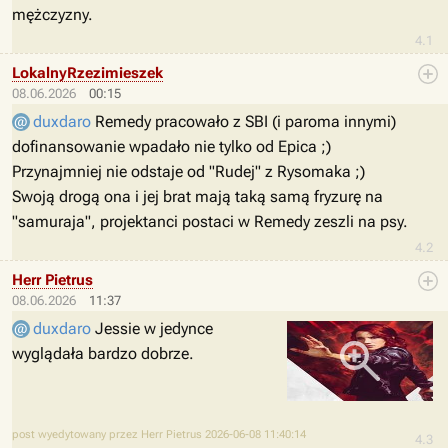
mężczyzny.
4.1
LokalnyRzezimieszek
08.06.2026
00:15
duxdaro
Remedy pracowało z SBI (i paroma innymi)
dofinansowanie wpadało nie tylko od Epica ;)
Przynajmniej nie odstaje od "Rudej" z Rysomaka ;)
Swoją drogą ona i jej brat mają taką samą fryzurę na
"samuraja", projektanci postaci w Remedy zeszli na psy.
4.2
Herr Pietrus
08.06.2026
11:37
duxdaro
Jessie w jedynce
wyglądała bardzo dobrze.
post wyedytowany przez Herr Pietrus 2026-06-08 11:40:14
4.3