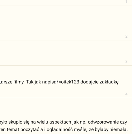
1
2
3
rsze filmy. Tak jak napisał voitek123 dodajcie zakładkę
4
yło skupić się na wielu aspektach jak np. odwzorowanie czy
en temat poczytać a i oglądalność myślę, że byłaby niemała.