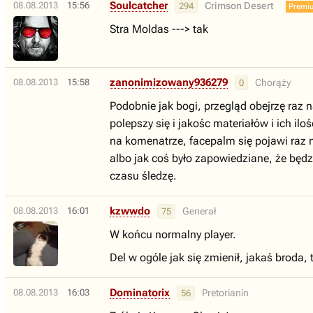
Soulcatcher
08.08.2013
15:56
Crimson Desert
294
Premi
Stra Moldas ---> tak
zanonimizowany936279
08.08.2013
15:58
Chorąży
0
Podobnie jak bogi, przegląd obejrzę raz 
polepszy się i jakośc materiałów i ich i
na komenatrze, facepalm się pojawi raz 
albo jak coś było zapowiedziane, że będz
czasu śledzę.
kzwwdo
08.08.2013
16:01
Generał
75
W końcu normalny player.
Del w ogóle jak się zmienił, jakaś broda, te
Dominatorix
08.08.2013
16:03
Pretorianin
56