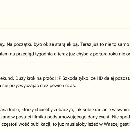
y. Na początku było ok ze starą ekipą. Teraz już to nie to samo
łem na przegląd tygodnia a teraz już chyba z półtora roku nie o
 sekund. Duży krok na przód! :P Szkoda tylko, że HD dalej pozos
a się przyzwyczajać rzez pewien czas.
masa ludzi, którzy chcieliby zobaczyć, jak sobie radzicie w swoi
szczane w postaci filmiku podsumowującego dany event. Nie spo
 częstotliwość publikacji, to już musiałoby leżeć w Waszej gest