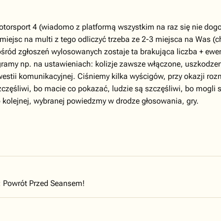
otorsport 4 (wiadomo z platformą wszystkim na raz się nie dog
iejsc na multi z tego odliczyć trzeba ze 2-3 miejsca na Was (ch
ośród zgłoszeń wylosowanych zostaje ta brakująca liczba + ewe
gramy np. na ustawieniach: kolizje zawsze włączone, uszkodzeni
kwestii komunikacyjnej. Ciśniemy kilka wyścigów, przy okazji r
częśliwi, bo macie co pokazać, ludzie są szczęśliwi, bo mogli s
o kolejnej, wybranej powiedzmy w drodze głosowania, gry.
 Powrót Przed Seansem!