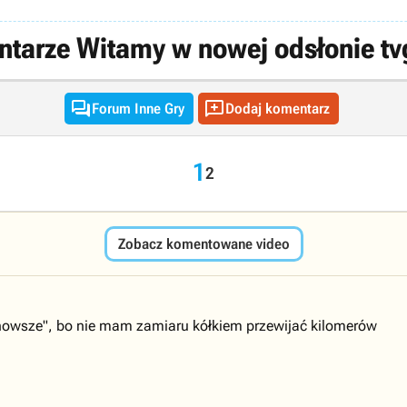
tarze Witamy w nowej odsłonie tvg


Forum Inne Gry
Dodaj komentarz
1
2
Zobacz komentowane video
jnowsze", bo nie mam zamiaru kółkiem przewijać kilomerów