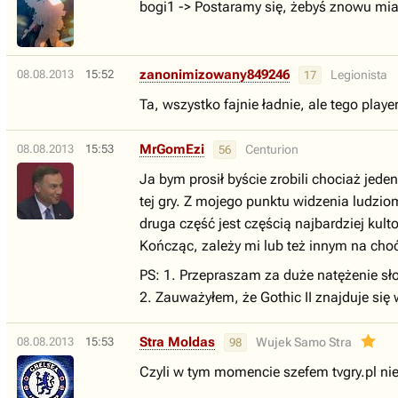
bogi1 -> Postaramy się, żebyś znowu mi
zanonimizowany849246
08.08.2013
15:52
Legionista
17
Ta, wszystko fajnie ładnie, ale tego play
MrGomEzi
08.08.2013
15:53
Centurion
56
Ja bym prosił byście zrobili chociaż jed
tej gry. Z mojego punktu widzenia ludzio
druga część jest częścią najbardziej kul
Kończąc, zależy mi lub też innym na choć 
PS: 1. Przepraszam za duże natężenie sł
2. Zauważyłem, że Gothic II znajduje się 
Stra Moldas
08.08.2013
15:53
Wujek Samo Stra
98
Czyli w tym momencie szefem tvgry.pl nie