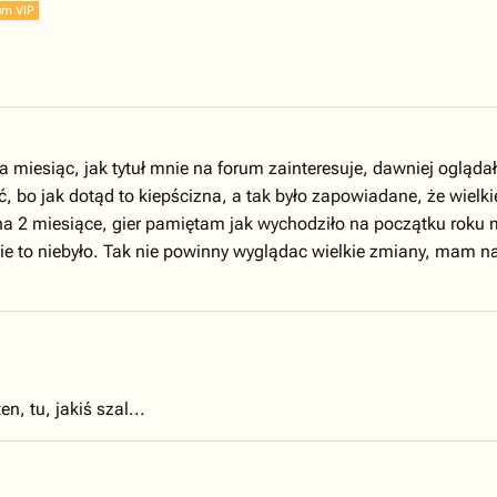
um VIP
na miesiąc, jak tytuł mnie na forum zainteresuje, dawniej oglą
lość, bo jak dotąd to kiepścizna, a tak było zapowiadane, że w
na 2 miesiące, gier pamiętam jak wychodziło na początku roku m
ie to niebyło. Tak nie powinny wyglądac wielkie zmiany, mam nad
n, tu, jakiś szal...