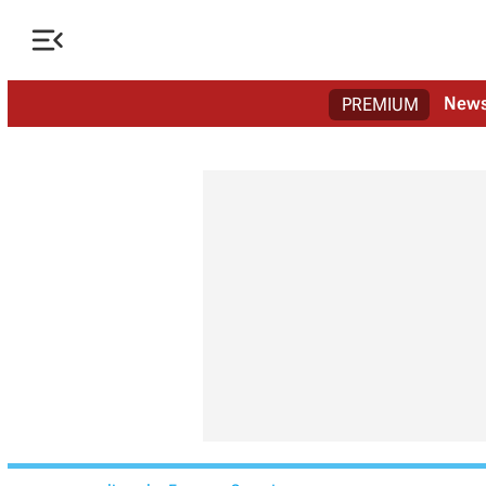

New
PREMIUM