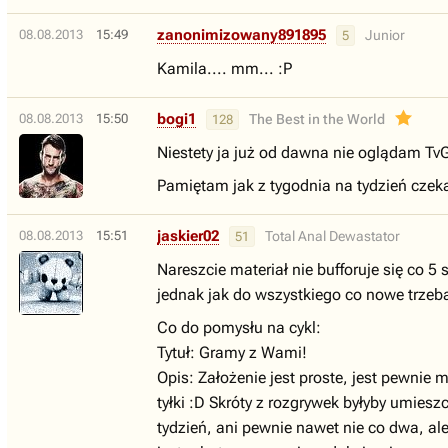
zanonimizowany891895
08.08.2013
15:49
Junior
5
Kamila.... mm... :P
bogi1
08.08.2013
15:50
The Best in the World
128
Niestety ja już od dawna nie oglądam TvGr
Pamiętam jak z tygodnia na tydzień czeka
jaskier02
08.08.2013
15:51
Total Anal Dewastator
51
Nareszcie materiał nie bufforuje się co 5
jednak jak do wszystkiego co nowe trzeb
Co do pomysłu na cykl:
Tytuł: Gramy z Wami!
Opis: Założenie jest proste, jest pewnie 
tyłki :D Skróty z rozgrywek byłyby umie
tydzień, ani pewnie nawet nie co dwa, ale