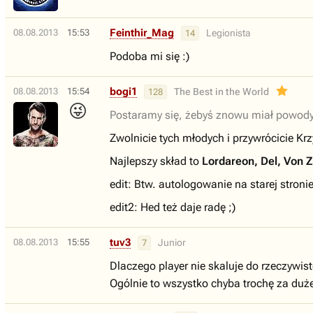
Feinthir_Mag
08.08.2013
15:53
Legionista
14
Podoba mi się :)
bogi1
08.08.2013
15:54
The Best in the World
128
😜
Postaramy się, żebyś znowu miał powody
Zwolnicie tych młodych i przywrócicie Kr
Najlepszy skład to
Lordareon, Del, Von Z
edit: Btw. autologowanie na starej stroni
edit2: Hed też daje radę ;)
tuv3
08.08.2013
15:55
Junior
7
Dlaczego player nie skaluje do rzeczywist
Ogólnie to wszystko chyba trochę za duż