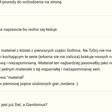
ał powody do wchodzenia na stronę.
era naprawcie bo wolno się ładuje
en materiał z któreś z pierwszych części Gothica. Na TvGry nie 
m kochającym te serie (arkania sie nie zalicza) brakuje nowyc
tową i niezapomnianą. Materiał ten najbardziej pasowałby jako n
jednym materiale z tej wspaniałej i niezapomnianej serii.
owa "materiał"
w pierwszej piątce ulubionych gier Jordana :)
 jest już Del, a Gambrinus?