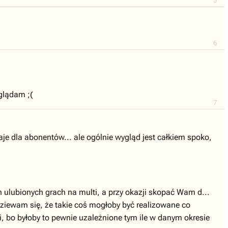
5
6
glądam ;(
7
taje dla abonentów... ale ogólnie wygląd jest całkiem spoko,
ch ulubionych grach na multi, a przy okazji skopać Wam d...
dziewam się, że takie coś mogłoby być realizowane co
ii, bo byłoby to pewnie uzależnione tym ile w danym okresie