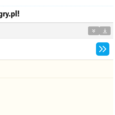
ry.pl!


