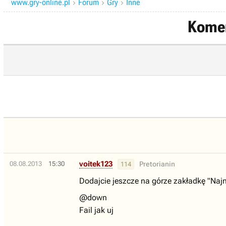
www.gry-online.pl
Forum
Gry
Inne



Komen
voitek123
08.08.2013
15:30
Pretorianin
114
Dodajcie jeszcze na górze zakładkę "Na
@down
Fail jak uj