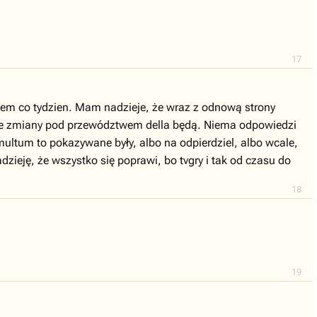
17
dałem co tydzien. Mam nadzieje, że wraz z odnową strony
ielkie zmiany pod przewództwem della będą. Niema odpowiedzi
ultum to pokazywane były, albo na odpierdziel, albo wcale,
zieję, że wszystko się poprawi, bo tvgry i tak od czasu do
18
19