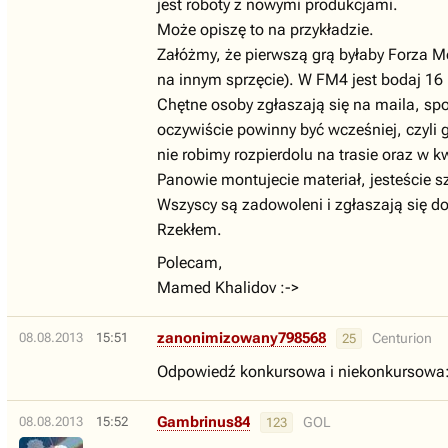
jest roboty z nowymi produkcjami.
Może opiszę to na przykładzie.
Załóżmy, że pierwszą grą byłaby Forza M
na innym sprzęcie). W FM4 jest bodaj 16 m
Chętne osoby zgłaszają się na maila, sp
oczywiście powinny być wcześniej, czyli 
nie robimy rozpierdolu na trasie oraz w 
Panowie montujecie materiał, jesteście sz
Wszyscy są zadowoleni i zgłaszają się d
Rzekłem.
Polecam,
Mamed Khalidov :->
zanonimizowany798568
08.08.2013
15:51
Centurion
25
Odpowiedź konkursowa i niekonkursowa:
Gambrinus84
08.08.2013
15:52
GOL
123