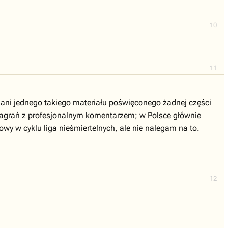
10
11
ma ani jednego takiego materiału poświęconego żadnej części
h nagrań z profesjonalnym komentarzem; w Polsce głównie
owy w cyklu liga nieśmiertelnych, ale nie nalegam na to.
12