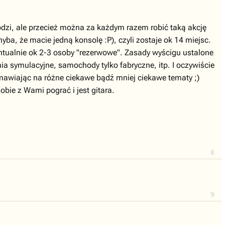
odzi, ale przecież można za każdym razem robić taką akcję
yba, że macie jedną konsolę :P), czyli zostaje ok 14 miejsc.
ntualnie ok 2-3 osoby "rezerwowe". Zasady wyścigu ustalone
a symulacyjne, samochody tylko fabryczne, itp. I oczywiście
ozmawiając na różne ciekawe bądź mniej ciekawe tematy ;)
obie z Wami pograć i jest gitara.
8
9