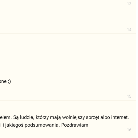
13
14
one ;)
15
elem. Są ludzie, którzy mają wolniejszy sprzęt albo internet.
ści i jakiegoś podsumowania. Pozdrawiam
16