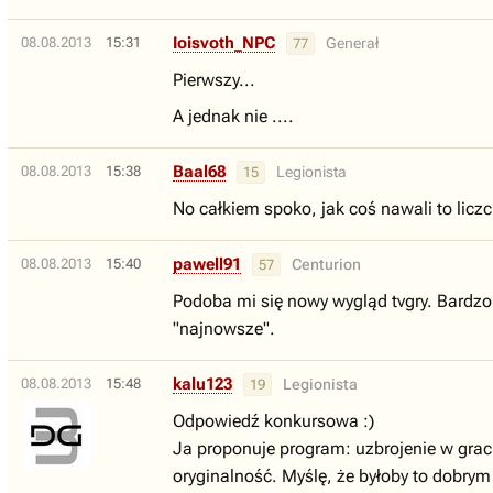
Ioisvoth_NPC
08.08.2013
15:31
Generał
77
Pierwszy...
A jednak nie ....
Baal68
08.08.2013
15:38
Legionista
15
No całkiem spoko, jak coś nawali to licz
pawell91
08.08.2013
15:40
Centurion
57
Podoba mi się nowy wygląd tvgry. Bardzo
"najnowsze".
kalu123
08.08.2013
15:48
Legionista
19
Odpowiedź konkursowa :)
Ja proponuje program: uzbrojenie w grac
oryginalność. Myślę, że byłoby to dobry