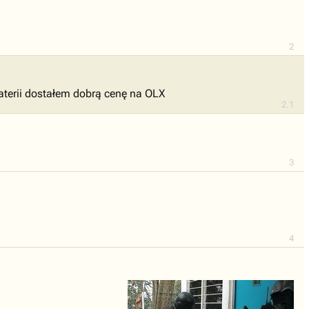
2
baterii dostałem dobrą cenę na OLX
2.1
3
4