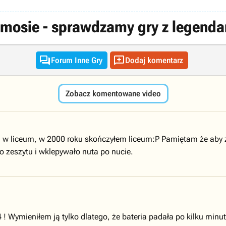
osie - sprawdzamy gry z legenda


Forum Inne Gry
Dodaj komentarz
Zobacz komentowane video
m w liceum, w 2000 roku skończyłem liceum:P Pamiętam że aby
o zeszytu i wklepywało nuta po nucie.
! Wymieniłem ją tylko dlatego, że bateria padała po kilku min