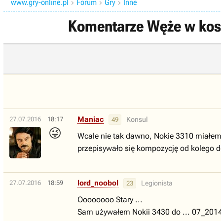
www.gry-online.pl
Forum
Gry
Inne



Komentarze Węże w kosm
Maniac
27.07.2016
18:17
Konsul
49
😜
Wcale nie tak dawno, Nokie 3310 miałe
przepisywało się kompozycję od kolego d
lord_noobol
27.07.2016
18:59
Legionista
23
Oooooooo Stary ...
Sam używałem Nokii 3430 do ... 07_2014 