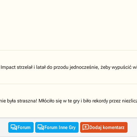
Impact strzelał i latał do przodu jednocześnie, żeby wypuścić w
e była straszna! Młóciło się w te gry i biło rekordy przez niezli



Forum
Forum Inne Gry
Dodaj komentarz