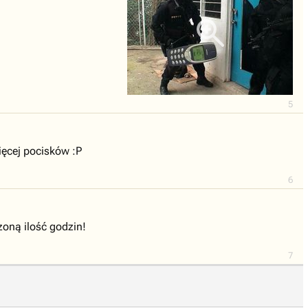
5
ięcej pocisków :P
6
czoną ilość godzin!
7