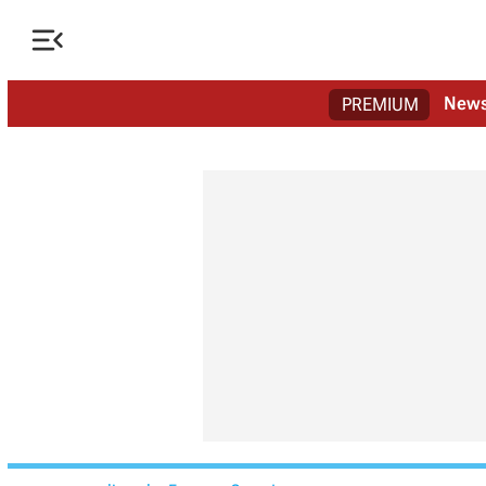

New
PREMIUM