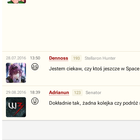
Dennoss
28.07.2016
13:50
Stellaron Hunter
193
😃
Jestem ciekaw, czy ktoś jeszcze w Space 
Adrianun
29.08.2016
18:39
Senator
123
😜
Dokładnie tak, żadna kolejka czy podróż ni