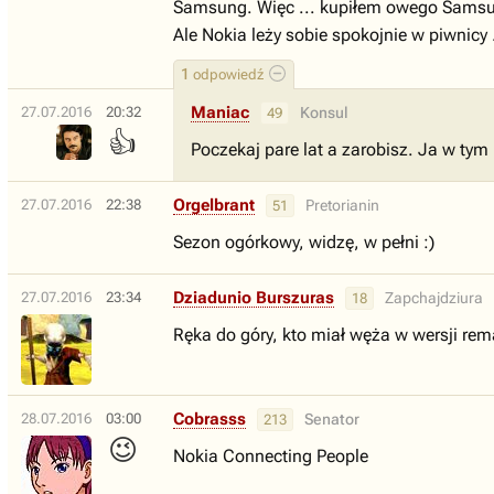
Samsung. Więc ... kupiłem owego Samsu
Ale Nokia leży sobie spokojnie w piwnicy .
1
odpowiedź
Maniac
27.07.2016
20:32
Konsul
49
👍
Poczekaj pare lat a zarobisz. Ja w tym
Orgelbrant
27.07.2016
22:38
Pretorianin
51
Sezon ogórkowy, widzę, w pełni :)
Dziadunio Burszuras
27.07.2016
23:34
Zapchajdziura
18
Ręka do góry, kto miał węża w wersji rem
Cobrasss
28.07.2016
03:00
Senator
213
😉
Nokia Connecting People