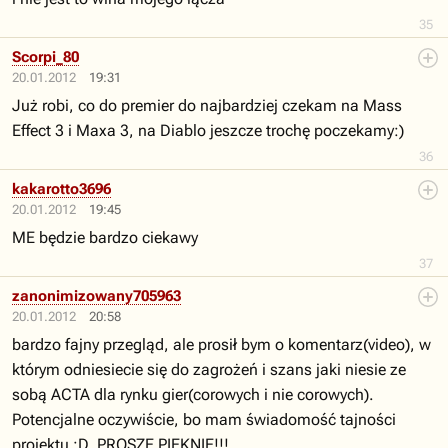
35
Scorpi_80
20.01.2012
19:31
Już robi, co do premier do najbardziej czekam na Mass
Effect 3 i Maxa 3, na Diablo jeszcze trochę poczekamy:)
36
kakarotto3696
20.01.2012
19:45
ME będzie bardzo ciekawy
37
zanonimizowany705963
20.01.2012
20:58
bardzo fajny przegląd, ale prosił bym o komentarz(video), w
którym odniesiecie się do zagrożeń i szans jaki niesie ze
sobą ACTA dla rynku gier(corowych i nie corowych).
Potencjalne oczywiście, bo mam świadomość tajności
projektu ;D. PROSZĘ PIĘKNIE!!!