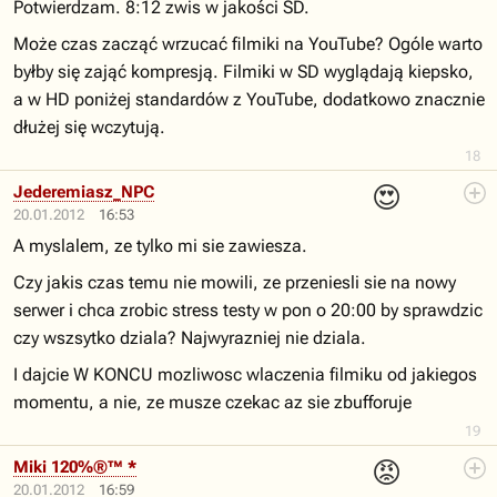
Potwierdzam. 8:12 zwis w jakości SD.
Może czas zacząć wrzucać filmiki na YouTube? Ogóle warto
byłby się zająć kompresją. Filmiki w SD wyglądają kiepsko,
a w HD poniżej standardów z YouTube, dodatkowo znacznie
dłużej się wczytują.
18
😍
Jederemiasz_NPC
20.01.2012
16:53
A myslalem, ze tylko mi sie zawiesza.
Czy jakis czas temu nie mowili, ze przeniesli sie na nowy
serwer i chca zrobic stress testy w pon o 20:00 by sprawdzic
czy wszsytko dziala? Najwyrazniej nie dziala.
I dajcie W KONCU mozliwosc wlaczenia filmiku od jakiegos
momentu, a nie, ze musze czekac az sie zbufforuje
19
😡
Miki 120%®™ *
20.01.2012
16:59