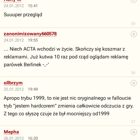
24.01.2012
15:41
Suuuper przegląd
55
zanonimizowany660578
24.01.2012
19:55
... Niech ACTA wchodzi w życie. Skończy się koszmar z
reklamami. Już kutwa 10 raz pod rząd oglądam reklamę
parówek Berlinek -,-'
56
ollbrzym
25.01.2012
19:49
Apropo trybu 1999, to nie jest nic oryginalnego w falloucie
tryb "jestem hardcorem" zmienia całkowicie odczucia z gry.
Z tego co słyszę czuje że był mocniejszy od1999
57
Mepha
26.01.2012
16:20