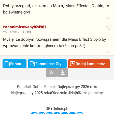
Dobry przegląd, czekam na Maxa, Mass Effecta i Diablo, to
bd świetne gry!
58
zanonimizowany824961
26.01.2012
18:03
Myślę, że dobrym rozwiązaniem dla Mass Effect 3 było by
wprowadzenie kontroli głosem także na ps3 :).
59



Forum
Forum Inne Gry
Dodaj komentarz


Poradnik Gothic Remake
Najlepsze gry 2026 roku
Najlepsze gry 2025 roku
Wiedźmin 4
Najbliższe premiery
GRYOnline.pl: