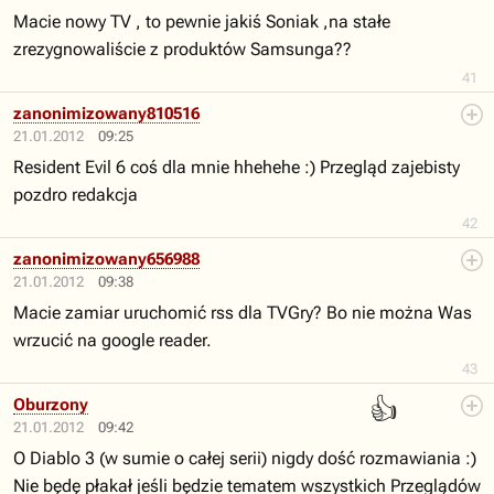
Macie nowy TV , to pewnie jakiś Soniak ,na stałe
zrezygnowaliście z produktów Samsunga??
41
zanonimizowany810516
21.01.2012
09:25
Resident Evil 6 coś dla mnie hhehehe :) Przegląd zajebisty
pozdro redakcja
42
zanonimizowany656988
21.01.2012
09:38
Macie zamiar uruchomić rss dla TVGry? Bo nie można Was
wrzucić na google reader.
43
👍
Oburzony
21.01.2012
09:42
O Diablo 3 (w sumie o całej serii) nigdy dość rozmawiania :)
Nie będę płakał jeśli będzie tematem wszystkich Przeglądów