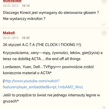
Nutcracker
20.01.2012
18:14
Dlaczego Kinect jest wymagany do sterowania głosem ?
Nie wystarczy mikrofon ?
27
MakoII
20.01.2012
18:20
26 styczeń A.C.T.A (THE CLOCK I TICKING !!!)
Kryzysościema, ceny---ropy, żywności, leków, gier(życia) a
teraz na dobitkę ACTA....the end off all things
Lordareon, Yuen, Dell...TVPgry>>> powinniście zrobić
koniecznie materiał o ACTA*
(
http://www.youtube.com/watch?
feature=player_embedded&v=pL1mbAM2_Ww)
Jeśli to przejdzie to świat nie jednego internauty legnie w
gruzach*
28