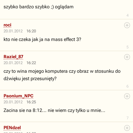
szybko bardzo szybko ;) oglądam
4
roci
20.01.2012
16:20
kto nie czeka jak ja na mass effect 3?
5
Raziel_87
20.01.2012
16:22
czy to wina mojego komputera czy obraz w stosunku do
dźwięku jest przesunięty?
6
Paonium_NPC
20.01.2012
16:25
Zacina sie na 8:12... nie wiem czy tylko u mnie...
7
PENdzel