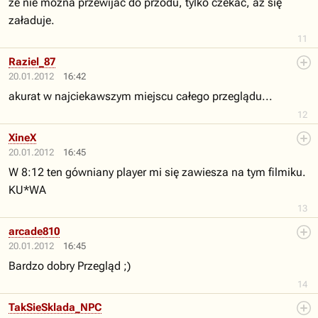
że nie można przewijać do przodu, tylko czekać, aż się
załaduje.
11
Raziel_87
20.01.2012
16:42
akurat w najciekawszym miejscu całego przeglądu...
12
XineX
20.01.2012
16:45
W 8:12 ten gówniany player mi się zawiesza na tym filmiku.
KU*WA
13
arcade810
20.01.2012
16:45
Bardzo dobry Przegląd ;)
14
TakSieSklada_NPC