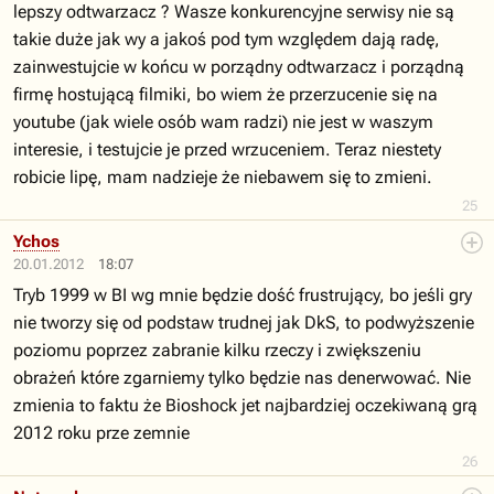
lepszy odtwarzacz ? Wasze konkurencyjne serwisy nie są
takie duże jak wy a jakoś pod tym względem dają radę,
zainwestujcie w końcu w porządny odtwarzacz i porządną
firmę hostującą filmiki, bo wiem że przerzucenie się na
youtube (jak wiele osób wam radzi) nie jest w waszym
interesie, i testujcie je przed wrzuceniem. Teraz niestety
robicie lipę, mam nadzieje że niebawem się to zmieni.
25
Ychos
20.01.2012
18:07
Tryb 1999 w BI wg mnie będzie dość frustrujący, bo jeśli gry
nie tworzy się od podstaw trudnej jak DkS, to podwyższenie
poziomu poprzez zabranie kilku rzeczy i zwiększeniu
obrażeń które zgarniemy tylko będzie nas denerwować. Nie
zmienia to faktu że Bioshock jet najbardziej oczekiwaną grą
2012 roku prze zemnie
26