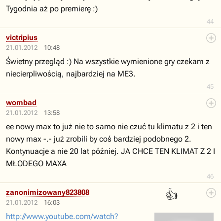
Tygodnia aż po premierę :)
44
victripius
21.01.2012
10:48
Świetny przegląd :) Na wszystkie wymienione gry czekam z
niecierpliwością, najbardziej na ME3.
45
wombad
21.01.2012
13:58
ee nowy max to już nie to samo nie czuć tu klimatu z 2 i ten
nowy max -.- już zrobili by coś bardziej podobnego 2.
Kontynuacje a nie 20 lat później. JA CHCE TEN KLIMAT Z 2 I
MŁODEGO MAXA
46
👍
zanonimizowany823808
21.01.2012
16:03
http://www.youtube.com/watch?