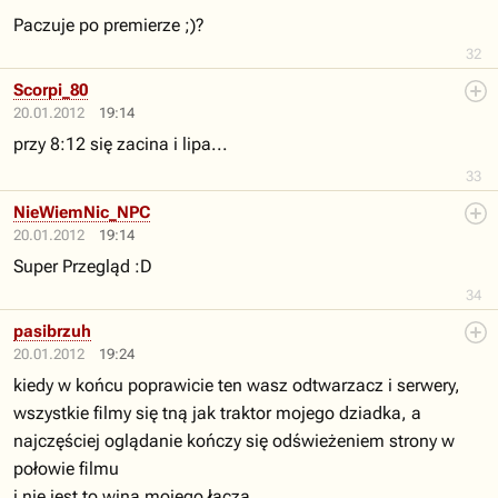
Paczuje po premierze ;)?
32
Scorpi_80
20.01.2012
19:14
przy 8:12 się zacina i lipa...
33
NieWiemNic_NPC
20.01.2012
19:14
Super Przegląd :D
34
pasibrzuh
20.01.2012
19:24
kiedy w końcu poprawicie ten wasz odtwarzacz i serwery,
wszystkie filmy się tną jak traktor mojego dziadka, a
najczęściej oglądanie kończy się odświeżeniem strony w
połowie filmu
i nie jest to wina mojego łącza