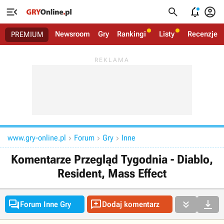




Newsroom
Gry
Rankingi
Listy
Recenzje
PREMIUM
www.gry-online.pl
Forum
Gry
Inne



Komentarze Przegląd Tygodnia - Diablo,
Resident, Mass Effect




Forum Inne Gry
Dodaj komentarz