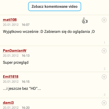
Zobacz komentowane video
👍
mati108
20.01.2012
16:07
Wyjątkowo wcześnie :D Zabieram się do oglądania ;D
1
PanDamianW
20.01.2012
16:13
Super przegląd
2
Emil1818
20.01.2012
16:15
...i jeszcze bez "HD"...
3
dami3
20.01.2012
16:20