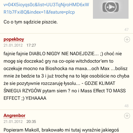
v=04X5ioyqs0c&list=UU3TqNjroHMD6xW
R1b7Fxi8Q&index=1&feature=plcp
Co o tym sądzicie piszcie.
47
popekboy
21.01.2012
17:27
fajnie fajnie DIABLO NIGDY NIE NADEJDZIE... ;) choć nie
mogę się doczekać gry na co-opie witchdoctor'em to
oczekuje mocno na Bioshocka na maxa...och Max ...bolisz
mnie że bedzie ta 3 i już trochę na to leje osobiście no chyba
że sie pozytywnie rozczaruję łysolu... - GDZIE KLIMAT
ŚNIEGUi RZYGÓW pytam siem ? no i Mass Effect TO MASS
EFFECT ;) YEHAAAA
48
Angrenbor
21.01.2012
20:35
Popieram MakoII, brakowało mi tutaj wyraźnie jakiegoś