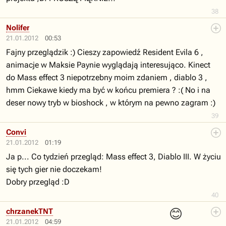
38
Nolifer
21.01.2012
00:53
Fajny przeglądzik :) Cieszy zapowiedź Resident Evila 6 ,
animacje w Maksie Paynie wyglądają interesująco. Kinect
do Mass effect 3 niepotrzebny moim zdaniem , diablo 3 ,
hmm Ciekawe kiedy ma być w końcu premiera ? :( No i na
deser nowy tryb w bioshock , w którym na pewno zagram :)
39
Convi
21.01.2012
01:19
Ja p... Co tydzień przegląd: Mass effect 3, Diablo III. W życiu
się tych gier nie doczekam!
Dobry przegląd :D
40
😊
chrzanekTNT
21.01.2012
04:59