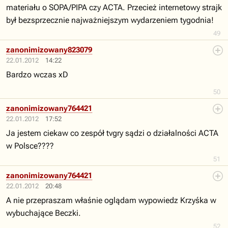
materiału o SOPA/PIPA czy ACTA. Przecież internetowy strajk
był bezsprzecznie najważniejszym wydarzeniem tygodnia!
49
zanonimizowany823079
22.01.2012
14:22
Bardzo wczas xD
50
zanonimizowany764421
22.01.2012
17:52
Ja jestem ciekaw co zespół tvgry sądzi o działalności ACTA
w Polsce????
51
zanonimizowany764421
22.01.2012
20:48
A nie przepraszam właśnie oglądam wypowiedz Krzyśka w
wybuchające Beczki.
52