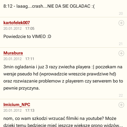
8:12 - laaag...crash...NIE DA SIE OGLADAC :(
20
kartofelek007
20.01.2012
17:05
Powiedzcie to VIMEO :D
21
Murabura
20.01.2012
17:11
3min ogladania i juz 3 razy zwiecha playera :| poczekam na
wersje pseudo hd (wprowadzcie wreszcie prawdziwe hd)
oraz rozwiazanie problemow z playerem czy serwerem bo to
pewnie przyczyna.
22
Imicium_NPC
20.01.2012
17:13
nom, co wam szkodzi wrzucać filmiki na youtube? Może
dzięki temu będziecie mieć jeszcze większe grono widzów...