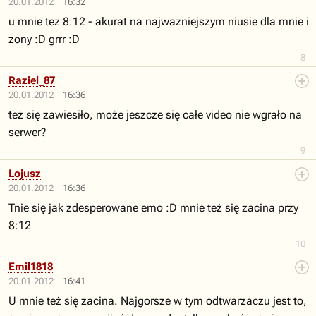
20.01.2012
16:32
u mnie tez 8:12 - akurat na najwazniejszym niusie dla mnie i
zony :D grrr :D
8
Raziel_87
20.01.2012
16:36
też się zawiesiło, może jeszcze się całe video nie wgrało na
serwer?
9
Lojusz
20.01.2012
16:36
Tnie się jak zdesperowane emo :D mnie też się zacina przy
8:12
10
Emil1818
20.01.2012
16:41
U mnie też się zacina. Najgorsze w tym odtwarzaczu jest to,