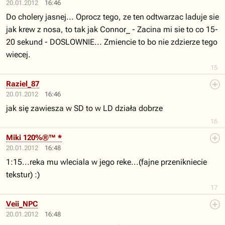
20.01.2012
16:46
Do cholery jasnej... Oprocz tego, ze ten odtwarzac laduje sie
jak krew z nosa, to tak jak Connor_ - Zacina mi sie to co 15-
20 sekund - DOSLOWNIE... Zmiencie to bo nie zdzierze tego
wiecej.
15
Raziel_87
20.01.2012
16:46
jak się zawiesza w SD to w LD działa dobrze
16
Miki 120%®™ *
20.01.2012
16:48
1:15...reka mu wleciala w jego reke...(fajne przenikniecie
tekstur) :)
17
Veii_NPC
20.01.2012
16:48