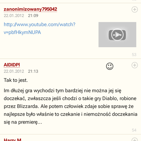
zanonimizowany795042
22.01.2012
21:09
http://www.youtube.com/watch?
v=pbfHkymNUPA
53
😉
AIDIDPl
22.01.2012
21:13
Tak to jest.
Im dłużej gra wychodzi tym bardziej nie można jej się
doczekać, zwłaszcza jeśli chodzi o takie gry Diablo, robione
przez Blizzarda. Ale potem człowiek zdaje sobie sprawę że
najlepsze było właśnie to czekanie i niemożność doczekania
się na premierę...
54
Harry M