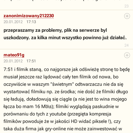
23
zanonimizowany212230
20.01.2012
17:13
przepraszamy za problemy, plik na serwerze byl
uszkodzony. za kilka minut wszystko powinno już działać.
24
mateo91g
20.01.2012
17:51
7:51 i filmik staną, co najgorsze jak odświeżę stronę to będę
musiał jeszcze raz lądować cały ten filmik od nowa, bo
oczywiście w waszym "świetnym" odtwarzaczu nie da się
wystartować filmiku np. ze środka; nie dość że filmiki długo
się ładują, doładowują się ciągle (a nie jest to wina mojego
łącza bo mam 16 Mb\s); filmiki wyglądają paskudnie w
porównaniu do tych z youtube (przegięta kompresja
filmików powoduje że w jakości HD widać piksele !), czy
taka duża firma jak gry-online nie może zainwestować w