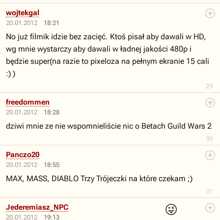
wojtekgal
20.01.2012
18:21
No już filmik idzie bez zacięć. Ktoś pisał aby dawali w HD,
wg mnie wystarczy aby dawali w ładnej jakości 480p i
będzie super(na razie to pixeloza na pełnym ekranie 15 cali
:) )
29
freedommen
20.01.2012
18:28
dziwi mnie ze nie wspomnieliście nic o Betach Guild Wars 2
30
Panczo20
20.01.2012
18:55
MAX, MASS, DIABLO Trzy Trójeczki na które czekam ;)
31
😜
Jederemiasz_NPC
20.01.2012
19:13