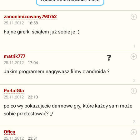
zanonimizowany790752
25.11.2012
16:58
Fajne girerki ściąłem już sobie je :)
1
❓
matrik777
25.11.2012
17:04
Jakim programem nagrywasz filmy z androida ?
2
PortalGta
25.11.2012
23:10
po co wy pokazujecie darmowe gry, które każdy sam może
sobie przetestować? ;/
3
Offca
25.11.2012
23:31