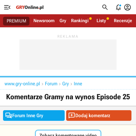




Newsroom
Gry
Rankingi
Listy
Recenzje
PREMIUM
www.gry-online.pl
Forum
Gry
Inne



Komentarze Gramy na wynos Episode 25


Forum Inne Gry
Dodaj komentarz
Zobacz komentowane video