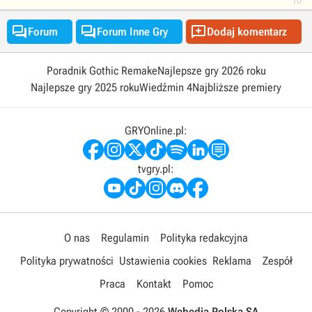
10



Forum
Forum Inne Gry
Dodaj komentarz
Poradnik Gothic Remake
Najlepsze gry 2026 roku
Najlepsze gry 2025 roku
Wiedźmin 4
Najbliższe premiery
GRYOnline.pl:
tvgry.pl:
O nas
Regulamin
Polityka redakcyjna
Polityka prywatności
Ustawienia cookies
Reklama
Zespół
Praca
Kontakt
Pomoc
Copyright © 2000 -
2026
Webedia Polska SA