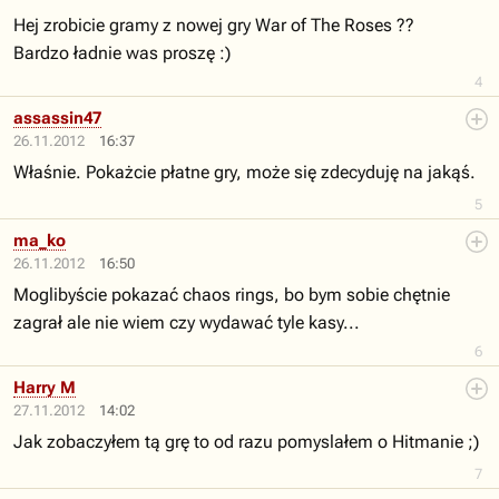
Hej zrobicie gramy z nowej gry War of The Roses ??
Bardzo ładnie was proszę :)
4
assassin47
26.11.2012
16:37
Właśnie. Pokażcie płatne gry, może się zdecyduję na jakąś.
5
ma_ko
26.11.2012
16:50
Moglibyście pokazać chaos rings, bo bym sobie chętnie
zagrał ale nie wiem czy wydawać tyle kasy...
6
Harry M
27.11.2012
14:02
Jak zobaczyłem tą grę to od razu pomyslałem o Hitmanie ;)
7