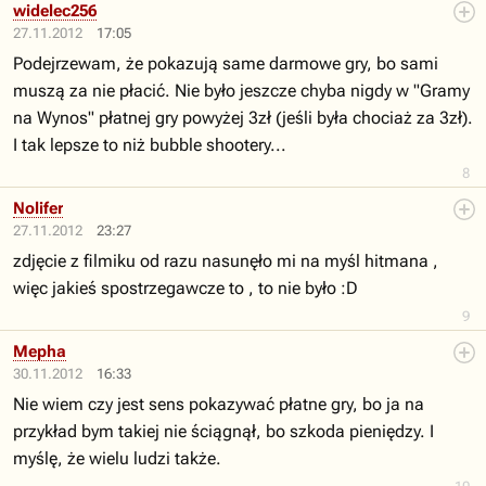
widelec256
27.11.2012
17:05
Podejrzewam, że pokazują same darmowe gry, bo sami
muszą za nie płacić. Nie było jeszcze chyba nigdy w "Gramy
na Wynos" płatnej gry powyżej 3zł (jeśli była chociaż za 3zł).
I tak lepsze to niż bubble shootery...
8
Nolifer
27.11.2012
23:27
zdjęcie z filmiku od razu nasunęło mi na myśl hitmana ,
więc jakieś spostrzegawcze to , to nie było :D
9
Mepha
30.11.2012
16:33
Nie wiem czy jest sens pokazywać płatne gry, bo ja na
przykład bym takiej nie ściągnął, bo szkoda pieniędzy. I
myślę, że wielu ludzi także.