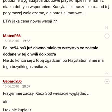
podobnie wygladajaca obudowe przy kompie i nie mam z
nia za dobrych wspomnien. Kurzyla sie strasznie etc... od tej
pory raczej wole czarne, ale bardziej matowe...
BTW jaka cena nowej wersji ??
91
MateoP86
15.06.2010
19:55
Felipe94 ps3 już dawno miało to wszystko co zostało
dodane w tej chwili do xbox'a
Nie do końca się z tobą zgadzam bo Playstation 3 nie ma
tego brzydkiego zasilacza
92
Gepard206
15.06.2010
20:07
Przyjemnie zaczął Xbox 360 wreszcie wyglądać ...
ale
i tak nie kupie :>