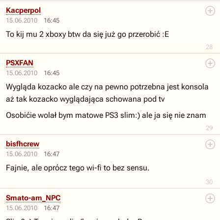
Kacperpol
15.06.2010
16:45
To kij mu 2 xboxy btw da się już go przerobić :E
28
PSXFAN
15.06.2010
16:45
Wygląda kozacko ale czy na pewno potrzebna jest konsola
aż tak kozacko wyglądająca schowana pod tv
Osobićie wolał bym matowe PS3 slim:) ale ja się nie znam
29
bisfhcrew
15.06.2010
16:47
Fajnie, ale oprócz tego wi-fi to bez sensu.
30
Smato-am_NPC
15.06.2010
16:47