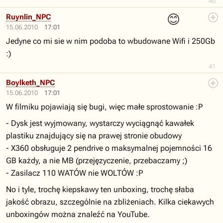
40
😊
Ruynlin_NPC
15.06.2010
17:01
Jedyne co mi sie w nim podoba to wbudowane Wifi i 250Gb
:)
41
Boylketh_NPC
15.06.2010
17:01
W filmiku pojawiają się bugi, więc małe sprostowanie :P
- Dysk jest wyjmowany, wystarczy wyciągnąć kawałek
plastiku znajdujący się na prawej stronie obudowy
- X360 obsługuje 2 pendrive o maksymalnej pojemności 16
GB każdy, a nie MB (przejęzyczenie, przebaczamy ;)
- Zasilacz 110 WATÓW nie WOLTÓW :P
No i tyle, trochę kiepskawy ten unboxing, trochę słaba
jakość obrazu, szczególnie na zbliżeniach. Kilka ciekawych
unboxingów można znaleźć na YouTube.