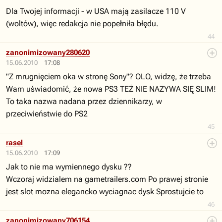
Dla Twojej informacji - w USA mają zasilacze 110 V
(woltów), więc redakcja nie popełniła błędu.
44
zanonimizowany280620
15.06.2010
17:08
"Z mrugnięciem oka w stronę Sony"? OLO, widzę, że trzeba
Wam uświadomić, że nowa PS3 TEŻ NIE NAZYWA SIĘ SLIM!
To taka nazwa nadana przez dziennikarzy, w
przeciwieństwie do PS2
45
rasel
15.06.2010
17:09
Jak to nie ma wymiennego dysku ??
Wczoraj widzialem na gametrailers.com Po prawej stronie
jest slot mozna elegancko wyciagnac dysk Sprostujcie to
46
zanonimizowany706154