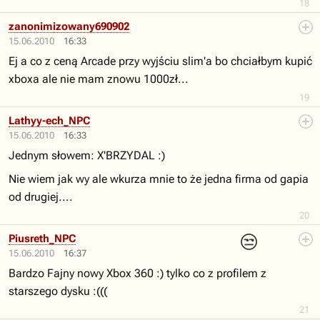
18
zanonimizowany690902
15.06.2010
16:33
Ej a co z ceną Arcade przy wyjściu slim'a bo chciałbym kupić
xboxa ale nie mam znowu 1000zł...
19
Lathyy-ech_NPC
15.06.2010
16:33
Jednym słowem: X'BRZYDAL :)
Nie wiem jak wy ale wkurza mnie to że jedna firma od gapia
od drugiej....
20
😒
Piusreth_NPC
15.06.2010
16:37
Bardzo Fajny nowy Xbox 360 :) tylko co z profilem z
starszego dysku :(((
21