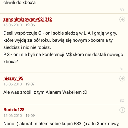
chwili do xbox'a
80
zanonimizowany621312
15.06.2010
19:06
Deell współczuje Ci- oni sobie siedzą w L.A i grają w gry,
które wyjdą za pół roku, bawią się nowym xboxem a ty
siedzisz i nic nie robisz.
P.S - oni nie byli na konferencji M$ skoro nie dostali nowego
xboxa?
81
niezny_95
15.06.2010
19:07
Ale was zrobili z tym Alanem Wake'iem :D
82
Budziu128
15.06.2010
19:09
Nono :) akurat miałem sobie kupić PS3 :)) a tu Xbox nowy,