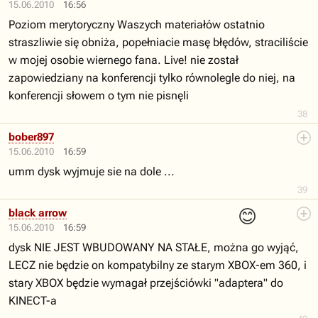
15.06.2010
16:56
Poziom merytoryczny Waszych materiałów ostatnio
straszliwie się obniża, popełniacie masę błędów, straciliście
w mojej osobie wiernego fana. Live! nie został
zapowiedziany na konferencji tylko równolegle do niej, na
konferencji słowem o tym nie pisnęli
38
bober897
15.06.2010
16:59
umm dysk wyjmuje sie na dole ...
39
😊
black arrow
15.06.2010
16:59
dysk NIE JEST WBUDOWANY NA STAŁE, można go wyjąć,
LECZ nie będzie on kompatybilny ze starym XBOX-em 360, i
stary XBOX będzie wymagał przejściówki "adaptera" do
KINECT-a