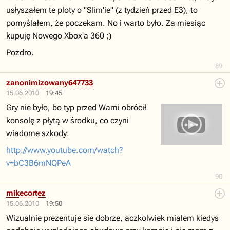
usłyszałem te ploty o "Slim'ie" (z tydzień przed E3), to
pomyślałem, że poczekam. No i warto było. Za miesiąc
kupuję Nowego Xbox'a 360 ;)
Pozdro.
89
zanonimizowany647733
15.06.2010
19:45
Gry nie było, bo typ przed Wami obrócił
konsolę z płytą w środku, co czyni
wiadome szkody:
http://www.youtube.com/watch?
v=bC3B6mNQPeA
90
mikecortez
15.06.2010
19:50
Wizualnie prezentuje sie dobrze, aczkolwiek mialem kiedys