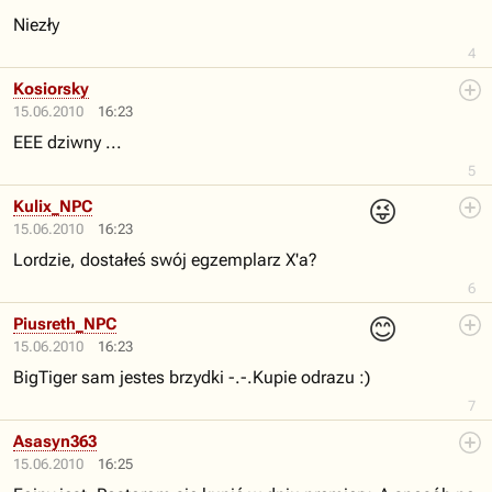
Niezły
4
Kosiorsky
15.06.2010
16:23
EEE dziwny ...
5
😜
Kulix_NPC
15.06.2010
16:23
Lordzie, dostałeś swój egzemplarz X'a?
6
😊
Piusreth_NPC
15.06.2010
16:23
BigTiger sam jestes brzydki -.-.Kupie odrazu :)
7
Asasyn363
15.06.2010
16:25