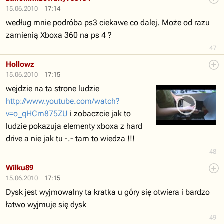
15.06.2010
17:14
według mnie podróba ps3 ciekawe co dalej. Może od razu
zamienią Xboxa 360 na ps 4 ?
47
Hollowz
15.06.2010
17:15
wejdzie na ta strone ludzie
http://www.youtube.com/watch?
v=o_qHCm875ZU
i zobaczcie jak to
ludzie pokazuja elementy xboxa z hard
drive a nie jak tu -.- tam to wiedza !!!
48
Wilku89
15.06.2010
17:15
Dysk jest wyjmowalny ta kratka u góry się otwiera i bardzo
łatwo wyjmuje się dysk
49