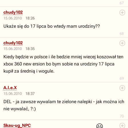
67
chudy102
15.06.2010
18:26
Ukaże się do 17 lipca bo wtedy mam urodziny??
68
chudy102
15.06.2010
18:35
Kiedy będzie w polsce i ile bedzie mniej wiecej koszował ten
xbox 360 new ersion bo bym sobie na urodziny 17 lipca
kupił za średnią i wogule.
69
A.l.e.X
15.06.2010
18:37
DEL - ja zawsze wywalam te zielone nalepki - jak można ich
nie wywalać, ?:)
70
😃
Skau-ug_NPC