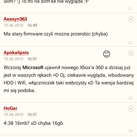
Slim? :) To mi na slim'ke nie wygląda :P
31
Asasyn363
15.06.2010
16:49
Ma stary firmware czyli mozna przerobic (chyba)
32
😊
Apokalipsis
15.06.2010
16:51
Wczoraj
Microsoft
ujawnił nowego Xbox'a 360 a dzisiaj już
jest w waszych rękach =D Oj, ciekawie wygląda, wbudowany
HDD i Wifi, włączniczek taki srebrzysty xD Ta wersja bardziej
mi się podoba.
33
HoGar
15.06.2010
16:51
4:38 16mb? xD chyba 16gb
34