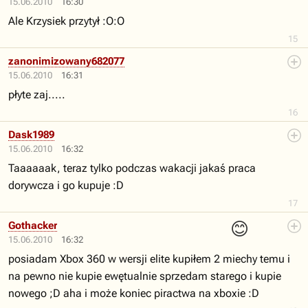
15.06.2010
16:30
Ale Krzysiek przytył :O:O
15
zanonimizowany682077
15.06.2010
16:31
płyte zaj.....
16
Dask1989
15.06.2010
16:32
Taaaaaak, teraz tylko podczas wakacji jakaś praca
dorywcza i go kupuje :D
17
😊
Gothacker
15.06.2010
16:32
posiadam Xbox 360 w wersji elite kupiłem 2 miechy temu i
na pewno nie kupie ewętualnie sprzedam starego i kupie
nowego ;D aha i może koniec piractwa na xboxie :D