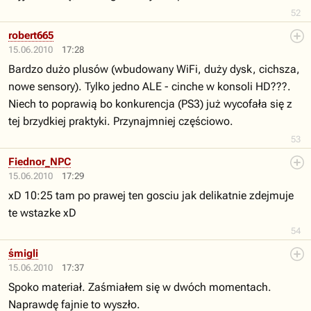
52
robert665
15.06.2010
17:28
Bardzo dużo plusów (wbudowany WiFi, duży dysk, cichsza,
nowe sensory). Tylko jedno ALE - cinche w konsoli HD???.
Niech to poprawią bo konkurencja (PS3) już wycofała się z
tej brzydkiej praktyki. Przynajmniej częściowo.
53
Fiednor_NPC
15.06.2010
17:29
xD 10:25 tam po prawej ten gosciu jak delikatnie zdejmuje
te wstazke xD
54
śmigli
15.06.2010
17:37
Spoko materiał. Zaśmiałem się w dwóch momentach.
Naprawdę fajnie to wyszło.