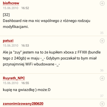
bisfhcrew
15.06.2010
16:52
[32]
Dashboard nie ma nic wspólnego z różnego rodzaju
modyfikacjami.
35
patuzi
15.06.2010
16:53
Ale ja "zuy" jestem na to że kupiłem xboxa z FFXIII (bundle
tego z 240gb) w maju -_- Gdybym poczekał to bym miał
przynajmniej WiFi wbudowane -_-
36
Ruyrath_NPC
15.06.2010
16:55
kupię na gwiazdkę:) może:D
37
zanonimizowany280620