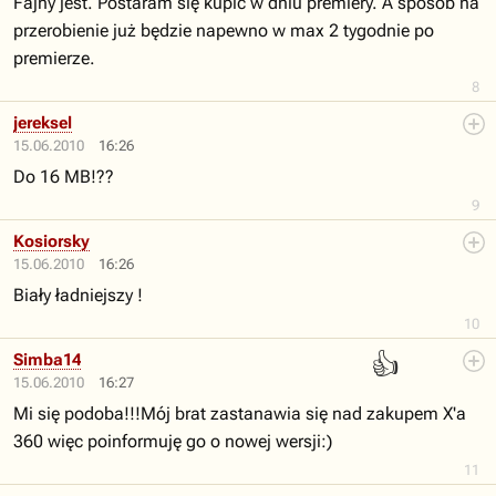
Fajny jest. Postaram się kupić w dniu premiery. A sposób na
przerobienie już będzie napewno w max 2 tygodnie po
premierze.
8
jereksel
15.06.2010
16:26
Do 16 MB!??
9
Kosiorsky
15.06.2010
16:26
Biały ładniejszy !
10
👍
Simba14
15.06.2010
16:27
Mi się podoba!!!Mój brat zastanawia się nad zakupem X'a
360 więc poinformuję go o nowej wersji:)
11