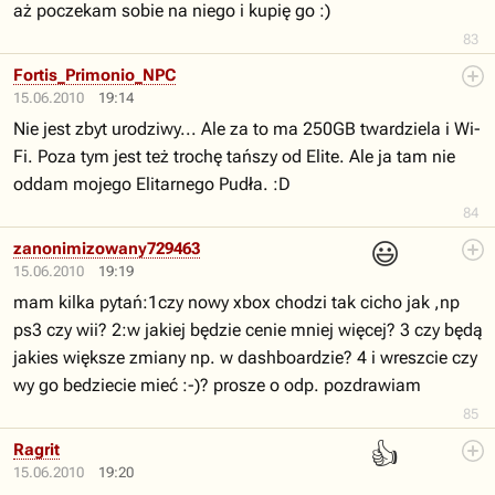
aż poczekam sobie na niego i kupię go :)
83
Fortis_Primonio_NPC
15.06.2010
19:14
Nie jest zbyt urodziwy... Ale za to ma 250GB twardziela i Wi-
Fi. Poza tym jest też trochę tańszy od Elite. Ale ja tam nie
oddam mojego Elitarnego Pudła. :D
84
😃
zanonimizowany729463
15.06.2010
19:19
mam kilka pytań:1czy nowy xbox chodzi tak cicho jak ,np
ps3 czy wii? 2:w jakiej będzie cenie mniej więcej? 3 czy będą
jakies większe zmiany np. w dashboardzie? 4 i wreszcie czy
wy go bedziecie mieć :-)? prosze o odp. pozdrawiam
85
👍
Ragrit
15.06.2010
19:20