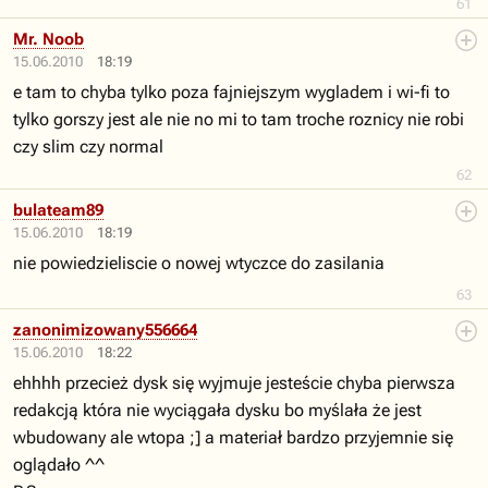
61
Mr. Noob
15.06.2010
18:19
e tam to chyba tylko poza fajniejszym wygladem i wi-fi to
tylko gorszy jest ale nie no mi to tam troche roznicy nie robi
czy slim czy normal
62
bulateam89
15.06.2010
18:19
nie powiedzieliscie o nowej wtyczce do zasilania
63
zanonimizowany556664
15.06.2010
18:22
ehhhh przecież dysk się wyjmuje jesteście chyba pierwsza
redakcją która nie wyciągała dysku bo myślała że jest
wbudowany ale wtopa ;] a materiał bardzo przyjemnie się
oglądało ^^