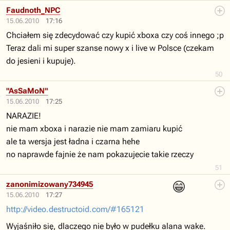
Faudnoth_NPC
15.06.2010
17:16
Chciałem się zdecydować czy kupić xboxa czy coś innego ;p
Teraz dali mi super szanse nowy x i live w Polsce (czekam
do jesieni i kupuje).
50
"AsSaMoN"
15.06.2010
17:25
NARAZIE!
nie mam xboxa i narazie nie mam zamiaru kupić
ale ta wersja jest ładna i czarna hehe
no naprawde fajnie że nam pokazujecie takie rzeczy
51
😁
zanonimizowany734945
15.06.2010
17:27
http://video.destructoid.com/#165121
Wyjaśniło się, dlaczego nie było w pudełku alana wake.