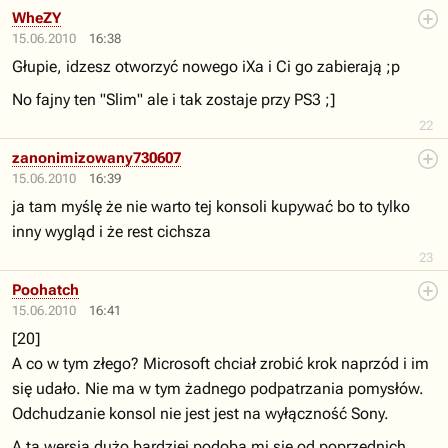
WheZY
15.06.2010
16:38
Głupie, idzesz otworzyć nowego iXa i Ci go zabierają ;p
No fajny ten "Slim" ale i tak zostaje przy PS3 ;]
22
zanonimizowany730607
15.06.2010
16:39
ja tam myślę że nie warto tej konsoli kupywać bo to tylko
inny wygląd i że rest cichsza
23
Poohatch
15.06.2010
16:41
[20]
A co w tym złego? Microsoft chciał zrobić krok naprzód i im
się udało. Nie ma w tym żadnego podpatrzania pomysłów.
Odchudzanie konsol nie jest jest na wyłączność Sony.
A ta wersja dużo bardziej podoba mi się od poprzednich.