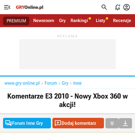




Newsroom
Gry
Rankingi
Listy
Recenzje
PREMIUM
www.gry-online.pl
Forum
Gry
Inne



Komentarze E3 2010 - Nowy Xbox 360 w
akcji!




Forum Inne Gry
Dodaj komentarz