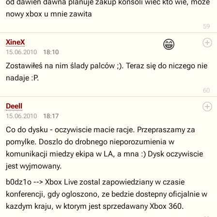
od dawien dawna planuje zakup konsoli wiec kto wie, moze
nowy xbox u mnie zawita
59
😁
XineX
15.06.2010
18:10
Zostawiłeś na nim ślady palców ;). Teraz się do niczego nie
nadaje :P.
60
Deell
15.06.2010
18:17
Co do dysku - oczywiscie macie racje. Przepraszamy za
pomylke. Doszlo do drobnego nieporozumienia w
komunikacji miedzy ekipa w LA, a mna :) Dysk oczywiscie
jest wyjmowany.
b0dz1o --> Xbox Live zostal zapowiedziany w czasie
konferencji, gdy ogloszono, ze bedzie dostepny oficjalnie w
kazdym kraju, w ktorym jest sprzedawany Xbox 360.