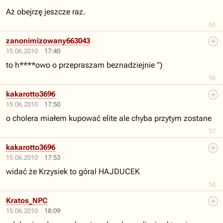
Aż obejrzę jeszcze raz.
55
zanonimizowany663043
15.06.2010
17:40
to h****owo o przepraszam beznadziejnie ")
56
kakarotto3696
15.06.2010
17:50
o cholera miałem kupować elite ale chyba przytym zostane
57
kakarotto3696
15.06.2010
17:53
widać że Krzysiek to góral HAJDUCEK
58
Kratos_NPC
15.06.2010
18:09