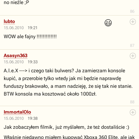
no nieźle ;P
86
😃
lubto
15.06.2010
19:21
WOW ale fajny !!!!!!!!!!!!!
87
Asasyn363
15.06.2010
19:33
A.l.e.X ---> i czego taki bulwers? Ja zamierzam konsole
kupić, a przerobie tylko wtedy jak mi będzie naprawdę
funduszy brakowało, a mam nadzieję, że się tak nie stanie.
BTW konsola ma kosztować około 1000zł.
88
ImmortalOlo
15.06.2010
19:38
Jak zobaczyłem filmik, już myślałem, że też dostaliście :)
Właśnie niedawno miałem kupować Xboxa 360 Elite, ale jak