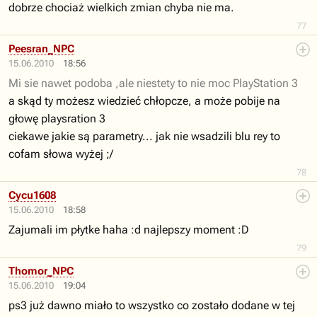
dobrze chociaż wielkich zmian chyba nie ma.
77
Peesran_NPC
15.06.2010
18:56
Mi sie nawet podoba ,ale niestety to nie moc PlayStation 3
a skąd ty możesz wiedzieć chłopcze, a może pobije na
głowę playsration 3
ciekawe jakie są parametry... jak nie wsadzili blu rey to
cofam słowa wyżej ;/
78
Cycu1608
15.06.2010
18:58
Zajumali im płytke haha :d najlepszy moment :D
79
Thomor_NPC
15.06.2010
19:04
ps3 już dawno miało to wszystko co zostało dodane w tej