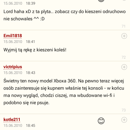
15.06.2010
18:39
Lord haha xD z ta plyta.. zobacz czy do kieszeni odruchowo
nie schowales ^^ :D
71
Emil1818
15.06.2010
18:41
Wyjmij tą rękę z kieszeni koleś!
72
victripius
15.06.2010
18:43
Świetny ten nowy model Xboxa 360. Na pewno teraz więcej
osób zainteresuje się kupnem właśnie tej konsoli - w końcu
ma nowy wygląd, chodzi ciszej, ma wbudowane wi-fi i
podobno się nie psuje.
73
😊
kotle211
15.06.2010
18:45