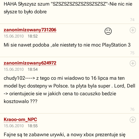
HAHA Słyszysz szum "SZSZSZSZSZSZSSZSZSZ"-Nie nic nie
słysze to było dobre
74
😐
zanonimizowany731206
15.06.2010
18:52
Mi sie nawet podoba ,ale niestety to nie moc PlayStation 3
75
zanonimizowany624972
15.06.2010
18:54
chudy102----> z tego co mi wiadowo to 16 lipca ma ten
model byc dostepny w Polsce. ta plyta byla super . Lord, Dell
-> orientujecie sie w jakich cena to cacuszko bedzie
kosztowalo ???
76
Kraoo-om_NPC
15.06.2010
18:55
Fajne są te zabawne urywki, a nowy xbox prezentuje się