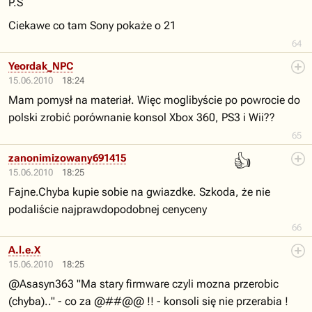
P.S
Ciekawe co tam Sony pokaże o 21
64
Yeordak_NPC
15.06.2010
18:24
Mam pomysł na materiał. Więc moglibyście po powrocie do
polski zrobić porównanie konsol Xbox 360, PS3 i Wii??
65
👍
zanonimizowany691415
15.06.2010
18:25
Fajne.Chyba kupie sobie na gwiazdke. Szkoda, że nie
podaliście najprawdopodobnej cenyceny
66
A.l.e.X
15.06.2010
18:25
@Asasyn363 "Ma stary firmware czyli mozna przerobic
(chyba).." - co za @##@@ !! - konsoli się nie przerabia !