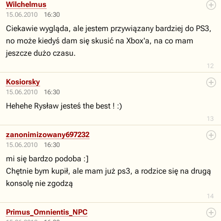
Wilchelmus
15.06.2010
16:30
Ciekawie wygląda, ale jestem przywiązany bardziej do PS3,
no może kiedyś dam się skusić na Xbox'a, na co mam
jeszcze dużo czasu.
12
Kosiorsky
15.06.2010
16:30
Hehehe Rysław jesteś the best ! :)
13
zanonimizowany697232
15.06.2010
16:30
mi się bardzo podoba :]
Chętnie bym kupił, ale mam już ps3, a rodzice się na drugą
konsolę nie zgodzą
14
Primus_Omnientis_NPC