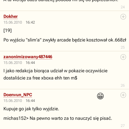
24
Dokher
15.06.2010
16:42
[19]
Po wyjściu "slim'a" zwykły arcade będzie kosztował ok.668zł
25
zanonimizowany487446
15.06.2010
16:44
I jako redakcja biorąca udział w pokazie oczywiście
dostaliście za free xboxa ehh ten m$
26
😁
Doenvun_NPC
15.06.2010
16:44
Kupuje go jak tylko wyjdzie.
michas152> Na pewno warto za to nauczyć się pisać.
27