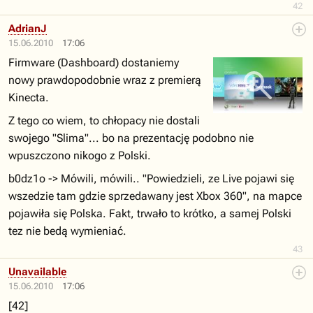
42
AdrianJ
15.06.2010
17:06
Firmware (Dashboard) dostaniemy
nowy prawdopodobnie wraz z premierą
Kinecta.
Z tego co wiem, to chłopacy nie dostali
swojego "Slima"... bo na prezentację podobno nie
wpuszczono nikogo z Polski.
b0dz1o -> Mówili, mówili.. "Powiedzieli, ze Live pojawi się
wszedzie tam gdzie sprzedawany jest Xbox 360", na mapce
pojawiła się Polska. Fakt, trwało to krótko, a samej Polski
tez nie bedą wymieniać.
43
Unavailable
15.06.2010
17:06
[42]