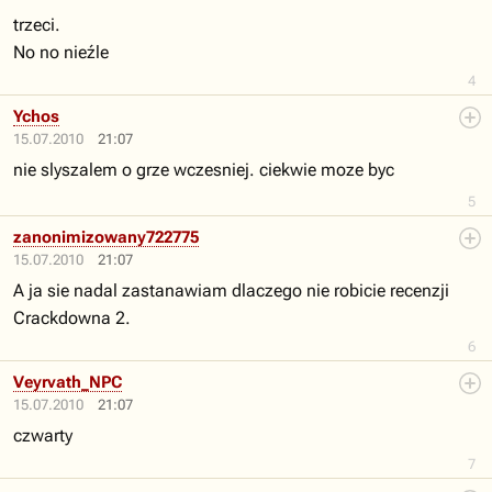
trzeci.
No no nieźle
4
Ychos
15.07.2010
21:07
nie slyszalem o grze wczesniej. ciekwie moze byc
5
zanonimizowany722775
15.07.2010
21:07
A ja sie nadal zastanawiam dlaczego nie robicie recenzji
Crackdowna 2.
6
Veyrvath_NPC
15.07.2010
21:07
czwarty
7