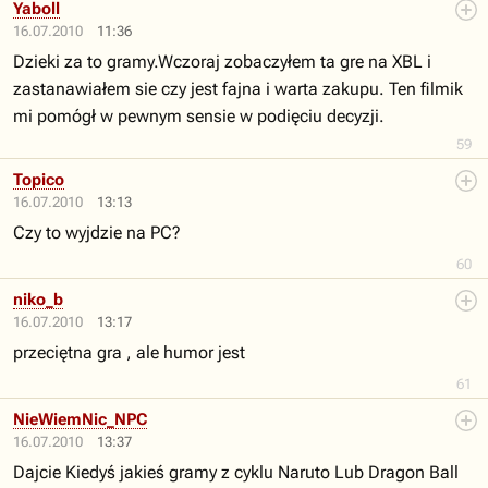
Yaboll
16.07.2010
11:36
Dzieki za to gramy.Wczoraj zobaczyłem ta gre na XBL i
zastanawiałem sie czy jest fajna i warta zakupu. Ten filmik
mi pomógł w pewnym sensie w podięciu decyzji.
59
Topico
16.07.2010
13:13
Czy to wyjdzie na PC?
60
niko_b
16.07.2010
13:17
przeciętna gra , ale humor jest
61
NieWiemNic_NPC
16.07.2010
13:37
Dajcie Kiedyś jakieś gramy z cyklu Naruto Lub Dragon Ball