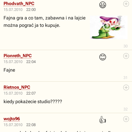
😃
Phodvath_NPC
15.07.2010
22:00
Fajna gra a co tam, zabawna i na lajcie
można pograć ja to kupuje.
30
😊
Pionreth_NPC
15.07.2010
22:04
Fajne
31
Rietnos_NPC
15.07.2010
22:07
kiedy pokażecie studio?????
32
👍
wojto96
15.07.2010
22:08