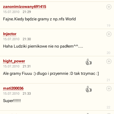
zanonimizowany691415
15.07.2010
21:29
Fajne.Kiedy będzie gramy z np.nfs World
19
Injector
15.07.2010
21:30
Haha Ludziki piernikowe nie no padłem^^....
20
👍
hight_power
15.07.2010
21:31
Ale gramy Fiuuu :) dlugo i przyemnie :D tak trzymac :]
21
👍
mati200036
15.07.2010
21:33
Super!!!!!!
22