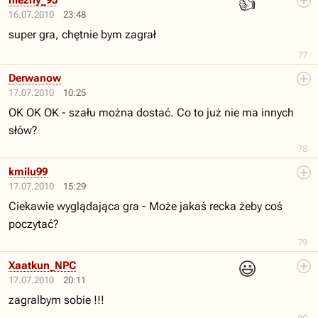
👍
niezny_95
16.07.2010
23:48
super gra, chętnie bym zagrał
77
Derwanow
17.07.2010
10:25
OK OK OK - szału można dostać. Co to już nie ma innych
słów?
78
kmilu99
17.07.2010
15:29
Ciekawie wyglądająca gra - Może jakaś recka żeby coś
poczytać?
79
😃
Xaatkun_NPC
17.07.2010
20:11
zagralbym sobie !!!