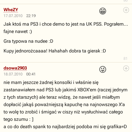
80
😁
WheZY
17.07.2010
22:19
Jak ktoś ma PS3 i chce demo to jest na UK PSS. Pograłem...
fajne nawet :)
Gra typowa na nudee :D
Kupy jednorożcaaaa! Hahahah dobra ta gierak :D
81
😜
dsowa2903
18.07.2010
00:41
nie mam jeszcze żadnej konsolki i właśnie się
zastanawiałem nad PS3 lub jakimś XBOX'em (raczej jednym
z tych starszych) ale teraz widzę, że nawet jeśli miałbym
dopłacić jakąś poważniejszą kapuchę na najnowszego X'a
to wolę to zrobić i śmigać w ciszy niż wysłuchiwać całego
tego szumu : ]
a co do death spank to najbardziej podoba mi się grafika=D