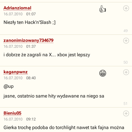
👍
Adrianziomal
16.07.2010
01:07
Niezły ten Hack'n'Slash ;]
49
zanonimizowany734679
16.07.2010
01:37
i dobrze że zagrali na X... xbox jest lepszy
50
😁
kaganpwnz
16.07.2010
08:40
@up
jasne, ostatnio same hity wydawane na niego sa
51
Bieniu05
16.07.2010
09:12
Gierka trochę podoba do torchlight nawet tak fajna można