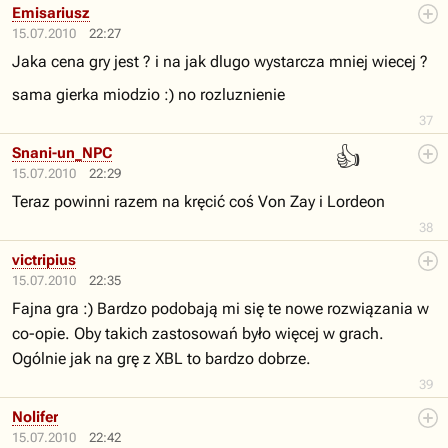
Emisariusz
15.07.2010
22:27
Jaka cena gry jest ? i na jak dlugo wystarcza mniej wiecej ?
sama gierka miodzio :) no rozluznienie
37
👍
Snani-un_NPC
15.07.2010
22:29
Teraz powinni razem na kręcić coś Von Zay i Lordeon
38
victripius
15.07.2010
22:35
Fajna gra :) Bardzo podobają mi się te nowe rozwiązania w
co-opie. Oby takich zastosowań było więcej w grach.
Ogólnie jak na grę z XBL to bardzo dobrze.
39
Nolifer
15.07.2010
22:42