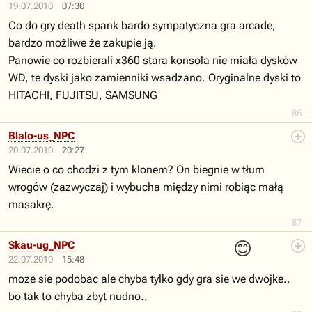
19.07.2010
07:30
Co do gry death spank bardo sympatyczna gra arcade,
bardzo możliwe że zakupie ją.
Panowie co rozbierali x360 stara konsola nie miała dysków
WD, te dyski jako zamienniki wsadzano. Oryginalne dyski to
HITACHI, FUJITSU, SAMSUNG
86
Blalo-us_NPC
20.07.2010
20:27
Wiecie o co chodzi z tym klonem? On biegnie w tłum
wrogów (zazwyczaj) i wybucha między nimi robiąc małą
masakrę.
87
😊
Skau-ug_NPC
22.07.2010
15:48
moze sie podobac ale chyba tylko gdy gra sie we dwojke..
bo tak to chyba zbyt nudno..