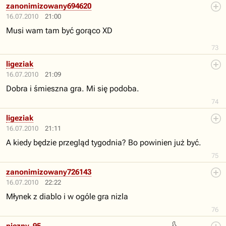
zanonimizowany694620
16.07.2010
21:00
Musi wam tam być gorąco XD
73
ligeziak
16.07.2010
21:09
Dobra i śmieszna gra. Mi się podoba.
74
ligeziak
16.07.2010
21:11
A kiedy będzie przegląd tygodnia? Bo powinien już być.
75
zanonimizowany726143
16.07.2010
22:22
Młynek z diablo i w ogóle gra nizla
76