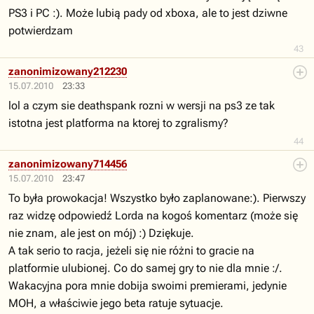
PS3 i PC :). Może lubią pady od xboxa, ale to jest dziwne
potwierdzam
43
zanonimizowany212230
15.07.2010
23:33
lol a czym sie deathspank rozni w wersji na ps3 ze tak
istotna jest platforma na ktorej to zgralismy?
44
zanonimizowany714456
15.07.2010
23:47
To była prowokacja! Wszystko było zaplanowane:). Pierwszy
raz widzę odpowiedź Lorda na kogoś komentarz (może się
nie znam, ale jest on mój) :) Dziękuje.
A tak serio to racja, jeżeli się nie różni to gracie na
platformie ulubionej. Co do samej gry to nie dla mnie :/.
Wakacyjna pora mnie dobija swoimi premierami, jedynie
MOH, a właściwie jego beta ratuje sytuacje.