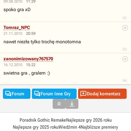
09.08.2010
11:29
spoko gra xD
92
Tomraz_NPC
21.11.2010
20:59
nawet niezła tylko trochę monotomna
93
zanonimizowany767570
16.12.2010
15:22
swietna gra , gralem :)
94



Forum
Forum Inne Gry
Dodaj komentarz


Poradnik Gothic Remake
Najlepsze gry 2026 roku
Najlepsze gry 2025 roku
Wiedźmin 4
Najbliższe premiery