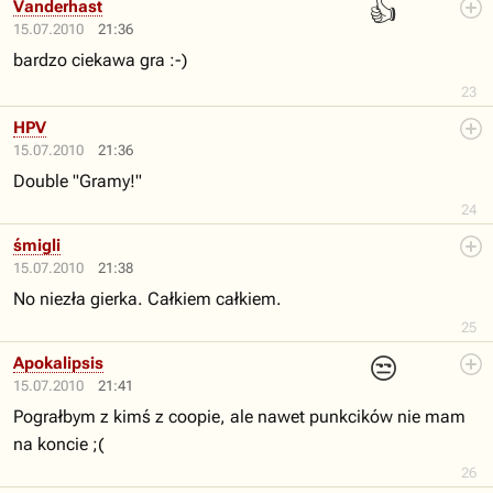
👍
Vanderhast
15.07.2010
21:36
bardzo ciekawa gra :-)
23
HPV
15.07.2010
21:36
Double "Gramy!"
24
śmigli
15.07.2010
21:38
No niezła gierka. Całkiem całkiem.
25
😒
Apokalipsis
15.07.2010
21:41
Pograłbym z kimś z coopie, ale nawet punkcików nie mam
na koncie ;(
26