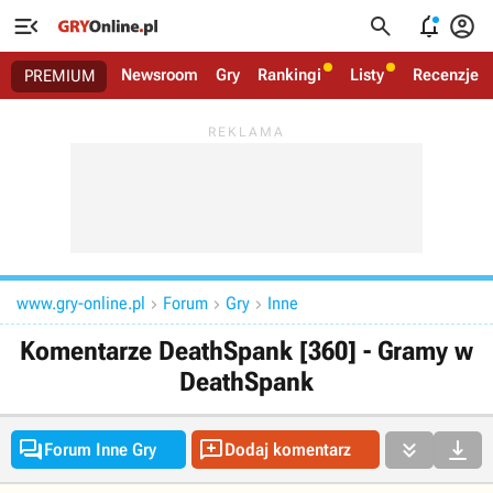




Newsroom
Gry
Rankingi
Listy
Recenzje
PREMIUM
www.gry-online.pl
Forum
Gry
Inne



Komentarze DeathSpank [360] - Gramy w
DeathSpank




Forum Inne Gry
Dodaj komentarz