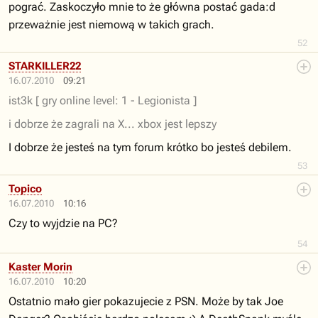
pograć. Zaskoczyło mnie to że główna postać gada:d
przeważnie jest niemową w takich grach.
52
STARKILLER22
16.07.2010
09:21
ist3k [ gry online level: 1 - Legionista ]
i dobrze że zagrali na X... xbox jest lepszy
I dobrze że jesteś na tym forum krótko bo jesteś debilem.
53
Topico
16.07.2010
10:16
Czy to wyjdzie na PC?
54
Kaster Morin
16.07.2010
10:20
Ostatnio mało gier pokazujecie z PSN. Może by tak Joe