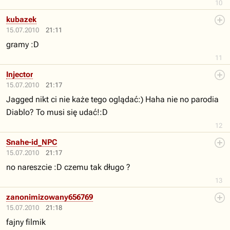
10
kubazek
15.07.2010
21:11
gramy :D
11
Injector
15.07.2010
21:17
Jagged nikt ci nie każe tego oglądać:) Haha nie no parodia
Diablo? To musi się udać!:D
12
Snahe-id_NPC
15.07.2010
21:17
no nareszcie :D czemu tak długo ?
13
zanonimizowany656769
15.07.2010
21:18
fajny filmik