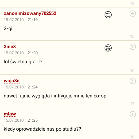
14
😊
zanonimizowany702552
15.07.2010
21:19
2-gi
15
😁
XineX
15.07.2010
21:20
lol świetna gra :D.
16
wuja3d
15.07.2010
21:24
nawet fajnie wygląda i intryguje mnie ten co-op
17
mlaw
15.07.2010
21:25
kiedy oprowadzicie nas po studiu??
18