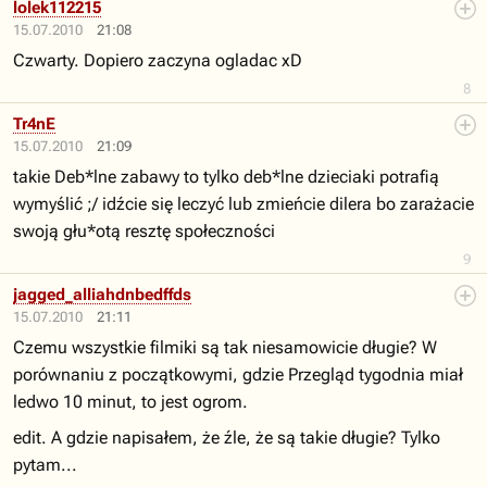
lolek112215
15.07.2010
21:08
Czwarty. Dopiero zaczyna ogladac xD
8
Tr4nE
15.07.2010
21:09
takie Deb*lne zabawy to tylko deb*lne dzieciaki potrafią
wymyślić ;/ idźcie się leczyć lub zmieńcie dilera bo zarażacie
swoją głu*otą resztę społeczności
9
jagged_alliahdnbedffds
15.07.2010
21:11
Czemu wszystkie filmiki są tak niesamowicie długie? W
porównaniu z początkowymi, gdzie Przegląd tygodnia miał
ledwo 10 minut, to jest ogrom.
edit. A gdzie napisałem, że źle, że są takie długie? Tylko
pytam...