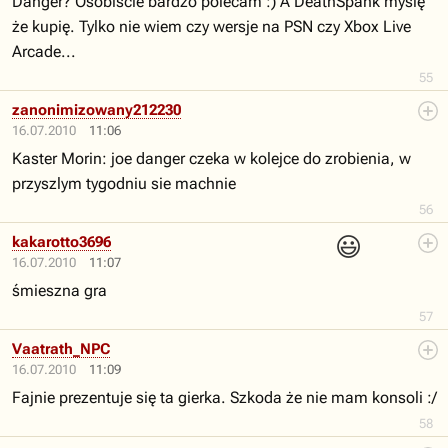
Danger? Osobiście bardzo polecam :) A DeathSpank myślę
że kupię. Tylko nie wiem czy wersje na PSN czy Xbox Live
Arcade...
55
zanonimizowany212230
16.07.2010
11:06
Kaster Morin: joe danger czeka w kolejce do zrobienia, w
przyszlym tygodniu sie machnie
56
😃
kakarotto3696
16.07.2010
11:07
śmieszna gra
57
Vaatrath_NPC
16.07.2010
11:09
Fajnie prezentuje się ta gierka. Szkoda że nie mam konsoli :/
58