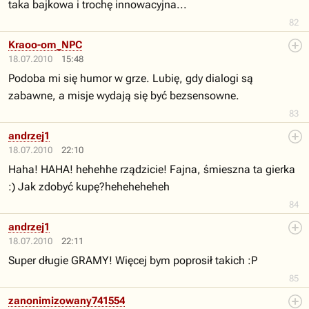
taka bajkowa i trochę innowacyjna...
82
Kraoo-om_NPC
18.07.2010
15:48
Podoba mi się humor w grze. Lubię, gdy dialogi są
zabawne, a misje wydają się być bezsensowne.
83
andrzej1
18.07.2010
22:10
Haha! HAHA! hehehhe rządzicie! Fajna, śmieszna ta gierka
:) Jak zdobyć kupę?heheheheheh
84
andrzej1
18.07.2010
22:11
Super długie GRAMY! Więcej bym poprosił takich :P
85
zanonimizowany741554