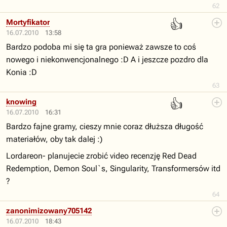
62
👍
Mortyfikator
16.07.2010
13:58
Bardzo podoba mi się ta gra ponieważ zawsze to coś
nowego i niekonwencjonalnego :D A i jeszcze pozdro dla
Konia :D
63
👍
knowing
16.07.2010
16:31
Bardzo fajne gramy, cieszy mnie coraz dłuższa długość
materiałów, oby tak dalej :)
Lordareon- planujecie zrobić video recenzję Red Dead
Redemption, Demon Soul`s, Singularity, Transformersów itd
?
64
zanonimizowany705142
16.07.2010
18:43