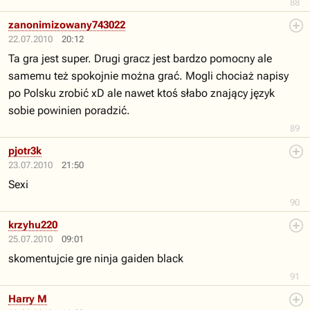
88
zanonimizowany743022
22.07.2010
20:12
Ta gra jest super. Drugi gracz jest bardzo pomocny ale
samemu też spokojnie można grać. Mogli chociaż napisy
po Polsku zrobić xD ale nawet ktoś słabo znający język
sobie powinien poradzić.
89
pjotr3k
23.07.2010
21:50
Sexi
90
krzyhu220
25.07.2010
09:01
skomentujcie gre ninja gaiden black
91
Harry M