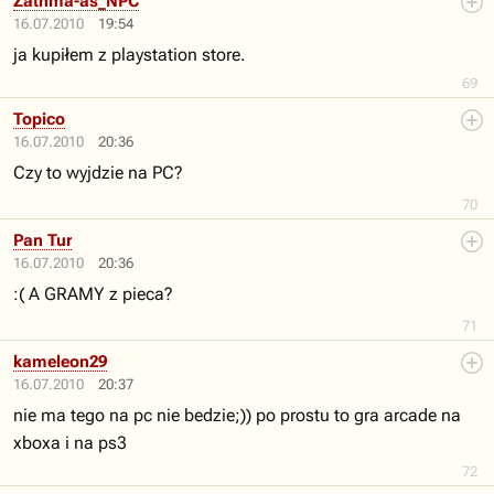
Zathma-as_NPC
16.07.2010
19:54
ja kupiłem z playstation store.
69
Topico
16.07.2010
20:36
Czy to wyjdzie na PC?
70
Pan Tur
16.07.2010
20:36
:( A GRAMY z pieca?
71
kameleon29
16.07.2010
20:37
nie ma tego na pc nie bedzie;)) po prostu to gra arcade na
xboxa i na ps3
72