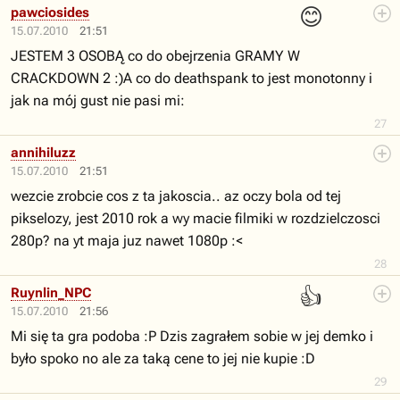
😊
pawciosides
15.07.2010
21:51
JESTEM 3 OSOBĄ co do obejrzenia GRAMY W
CRACKDOWN 2 :)A co do deathspank to jest monotonny i
jak na mój gust nie pasi mi:
27
annihiluzz
15.07.2010
21:51
wezcie zrobcie cos z ta jakoscia.. az oczy bola od tej
pikselozy, jest 2010 rok a wy macie filmiki w rozdzielczosci
280p? na yt maja juz nawet 1080p :<
28
👍
Ruynlin_NPC
15.07.2010
21:56
Mi się ta gra podoba :P Dzis zagrałem sobie w jej demko i
było spoko no ale za taką cene to jej nie kupie :D
29