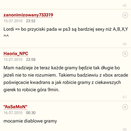
45
zanonimizowany733319
15.07.2010
23:52
Lordi => bo przyciski pada w ps3 są bardziej sexy niż A,B,X,Y
^^
46
Haoria_NPC
15.07.2010
23:58
Mam nadzieje że teraz każde gramy będzie tak długie bo
jeżeli nie to nie rozumiem. Takiemu badziewiu z xbox arcade
poświęcacie kwadrans a jak robicie gramy z ciekawszych
gierek to robicie góra 9min.
47
"AsSaMoN"
16.07.2010
00:30
mocarnie diablowe gramy
48