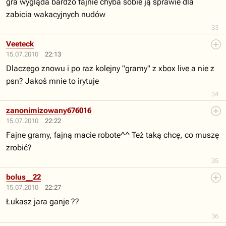
gra wygląda bardzo fajnie chyba sobie ją sprawie dla
zabicia wakacyjnych nudów
33
Veeteck
15.07.2010
22:13
Dlaczego znowu i po raz kolejny "gramy" z xbox live a nie z
psn? Jakoś mnie to irytuje
34
zanonimizowany676016
15.07.2010
22:22
Fajne gramy, fajną macie robote^^ Też taką chcę, co muszę
zrobić?
35
bolus__22
15.07.2010
22:27
Łukasz jara ganje ??
36