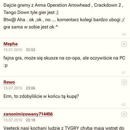
Dajcie gramy z Arma Operation Arrowhead , Crackdown 2 ,
Tango Down tyle gier jest ;|
Btw@ Aha . ok ,ok , no ... komentarz kolegi bardzo ubogi ;/
gra sama w sobie jest ok ^
40
Mepha
15.07.2010
22:53
fajna gra, może się skusze na co-opa, ale oczywiście na PC
:p
41
Rewo
15.07.2010
23:06
Erm, to zdobyliście w końcu tą kupę?
42
zanonimizowany714456
15.07.2010
23:18
Veeteck nasi kochani ludzie z TVGRY chyba mają wstręt do