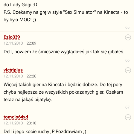
do Lady Gagi :D
P.S. Czekamy na grę w style "Sex Simulator" na Kinecta - to
by była MOC! ;)
65
Ezio339
12.11.2010
22:09
Dell, powiem że śmiesznie wyglądałeś jak tak się gibałeś.
66
victripius
12.11.2010
22:26
Więcej takich gier na Kinecta i będzie dobrze. Do tej pory
chyba najlepsza ze wszystkich pokazanych gier. Czekam
teraz na jakąś bijatykę.
67
tomcio64xd
12.11.2010
23:10
Dell i jego kocie ruchy ;P Pozdrawiam ;)