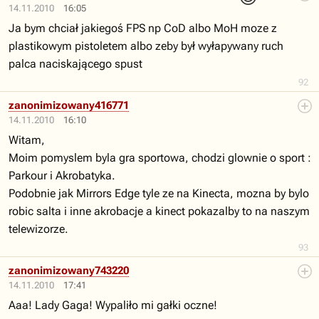
14.11.2010
16:05
Ja bym chciał jakiegoś FPS np CoD albo MoH moze z
plastikowym pistoletem albo zeby był wyłapywany ruch
palca naciskającego spust
92
zanonimizowany416771
14.11.2010
16:10
Witam,
Moim pomyslem byla gra sportowa, chodzi glownie o sport :
Parkour i Akrobatyka.
Podobnie jak Mirrors Edge tyle ze na Kinecta, mozna by bylo
robic salta i inne akrobacje a kinect pokazalby to na naszym
telewizorze.
93
zanonimizowany743220
14.11.2010
17:41
Aaa! Lady Gaga! Wypaliło mi gałki oczne!