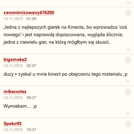
73
zanonimizowany676205
13.11.2010
01:09
Jedna z najlepszych gierek na Kinecta, bo wprowadza 'coś
nowego' i jest naprawdę dopracowana, wygląda ślicznie,
jedna z niewielu gier, na którą mógłbym się skusić.
74
bigsmoke2
13.11.2010
02:07
duzy + zyskal u mnie kinect po obejrzeniu tego materialu ;p
75
mikecortez
13.11.2010
09:27
Wymiekam... ;p
76
Spoko92
13.11.2010
10:37