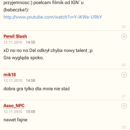
przyjemnosc:) poelcam filmik od IGN`u
(babeczka!):
http://www.youtube.com/watch?v=Y-iKWe-U9bY
25
Persil Slash
12.11.2010
14:55
xD no no no Del odkrył chyba nowy talent ;p
Gra wygląda spoko.
26
mik18
12.11.2010
14:58
dobra gra tylko dla mnie nie stać
27
Asso_NPC
12.11.2010
15:05
nawet fajne
28