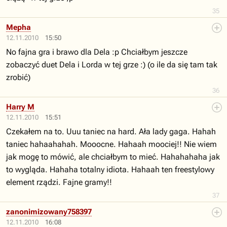
35
Mepha
12.11.2010
15:50
No fajna gra i brawo dla Dela :p Chciałbym jeszcze
zobaczyć duet Dela i Lorda w tej grze :) (o ile da się tam tak
zrobić)
36
Harry M
12.11.2010
15:51
Czekałem na to. Uuu taniec na hard. Ała lady gaga. Hahah
taniec hahaahahah. Mooocne. Hahaah moociej!! Nie wiem
jak mogę to mówić, ale chciałbym to mieć. Hahahahaha jak
to wygląda. Hahaha totalny idiota. Hahaah ten freestylowy
element rządzi. Fajne gramy!!
37
zanonimizowany758397
12.11.2010
16:08