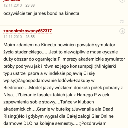
12.11.2010
23:38
oczywiście ten james bond na kinecta
72
zanonimizowany652317
12.11.2010
23:55
Moim zdaniem na Kinecta powinien powstać symulator
życia studenckiego.....Jest to niewątpliwie masakrycznie
duży obszar do ogarnięcia:P Imprezy akademickie symulator
próby podrywu jak i również jego konsumpcji:)Minigierki
typu ustrzel psora a w indeksie pojawią Ci się
wpisy:)Zagospodarowanie lodówki+zakupy w
Biedronce....Model jazdy wózkiem dookoła półek pobrany z
Nfsa...Zbieranie fasolek takich jak z Harrego P w celu
zapewnienia sobie strawy....Tańce w klubach
akademickich....Granie w butelkę:)Juwenalia ala Dead
Rising:)No i gdybym wygrał dla Całej załogi Gier Online
darmowe DLC na kolejne semestry....:)Pozdrawiam