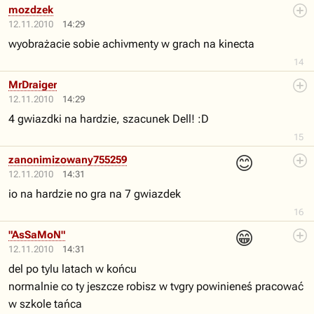
mozdzek
12.11.2010
14:29
wyobrażacie sobie achivmenty w grach na kinecta
14
MrDraiger
12.11.2010
14:29
4 gwiazdki na hardzie, szacunek Dell! :D
15
😊
zanonimizowany755259
12.11.2010
14:31
io na hardzie no gra na 7 gwiazdek
16
😁
"AsSaMoN"
12.11.2010
14:31
del po tylu latach w końcu
normalnie co ty jeszcze robisz w tvgry powinieneś pracować
w szkole tańca