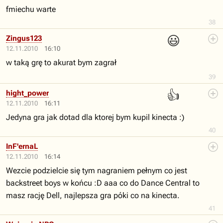
fmiechu warte
38
😃
Zingus123
12.11.2010
16:10
w taką grę to akurat bym zagrał
39
👍
hight_power
12.11.2010
16:11
Jedyna gra jak dotad dla ktorej bym kupil kinecta :)
40
InF'ernaL
12.11.2010
16:14
Wezcie podzielcie się tym nagraniem pełnym co jest
backstreet boys w końcu :D aaa co do Dance Central to
masz rację Dell, najlepsza gra póki co na kinecta.
41