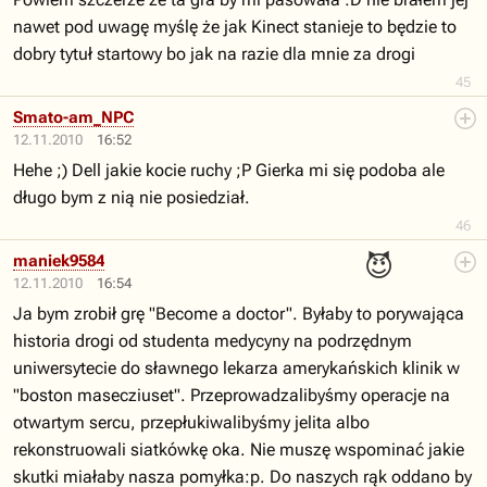
nawet pod uwagę myślę że jak Kinect stanieje to będzie to
dobry tytuł startowy bo jak na razie dla mnie za drogi
45
Smato-am_NPC
12.11.2010
16:52
Hehe ;) Dell jakie kocie ruchy ;P Gierka mi się podoba ale
długo bym z nią nie posiedział.
46
😈
maniek9584
12.11.2010
16:54
Ja bym zrobił grę "Become a doctor". Byłaby to porywająca
historia drogi od studenta medycyny na podrzędnym
uniwersytecie do sławnego lekarza amerykańskich klinik w
"boston masecziuset". Przeprowadzalibyśmy operacje na
otwartym sercu, przepłukiwalibyśmy jelita albo
rekonstruowali siatkówkę oka. Nie muszę wspominać jakie
skutki miałaby nasza pomyłka:p. Do naszych rąk oddano by