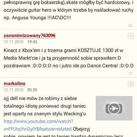
pełnoprawną grę bokserską),skate mógłby być hardcorowy, i
oczywiście guitar hero w którym trzeba by naśladować ruchy
np. Angusa Younga !!!AC\DC!!!
58
zanonimizowany763096
12.11.2010
19:43
Kinect z Xbox'em i z trzema grami KOSZTUJE 1300 zł w
Media Markt'cie i ja tą przyjemność sobie sprawiłam:D
pozdrawiam :D:D:D:D no i jutro ide po Dance Central :D:D:D
59
markolino
12.11.2010
20:20
ojj dell nie mów że robimy z siebie
totalnego idiotę ponieważ drugi taniec
jest oparty na znanym stylu Wacking'u
http://www.youtube.com/watch?
v=FPJtqYwGyIY&feature=related
Obejrzyj
sobie, powiem że jest to taniec bardzo dynamiczny lecz...