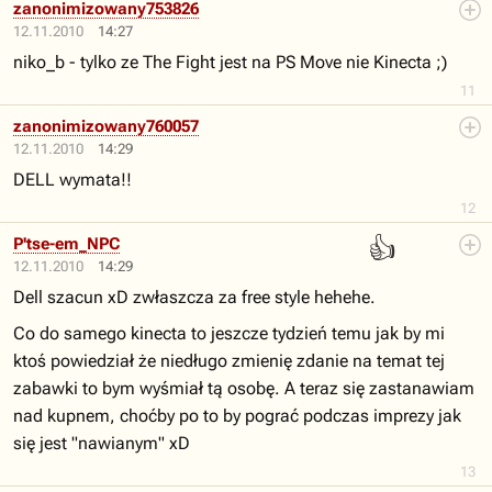
zanonimizowany753826
12.11.2010
14:27
niko_b - tylko ze The Fight jest na PS Move nie Kinecta ;)
11
zanonimizowany760057
12.11.2010
14:29
DELL wymata!!
12
👍
P'tse-em_NPC
12.11.2010
14:29
Dell szacun xD zwłaszcza za free style hehehe.
Co do samego kinecta to jeszcze tydzień temu jak by mi
ktoś powiedział że niedługo zmienię zdanie na temat tej
zabawki to bym wyśmiał tą osobę. A teraz się zastanawiam
nad kupnem, choćby po to by pograć podczas imprezy jak
się jest "nawianym" xD
13