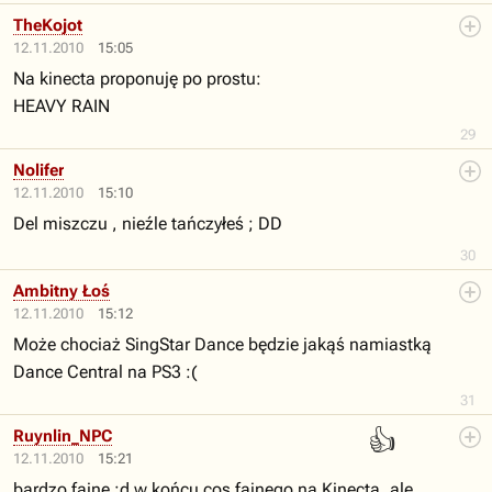
TheKojot
12.11.2010
15:05
Na kinecta proponuję po prostu:
HEAVY RAIN
29
Nolifer
12.11.2010
15:10
Del miszczu , nieźle tańczyłeś ; DD
30
Ambitny Łoś
12.11.2010
15:12
Może chociaż SingStar Dance będzie jakąś namiastką
Dance Central na PS3 :(
31
👍
Ruynlin_NPC
12.11.2010
15:21
bardzo fajne :d w końcu cos fajnego na Kinecta, ale