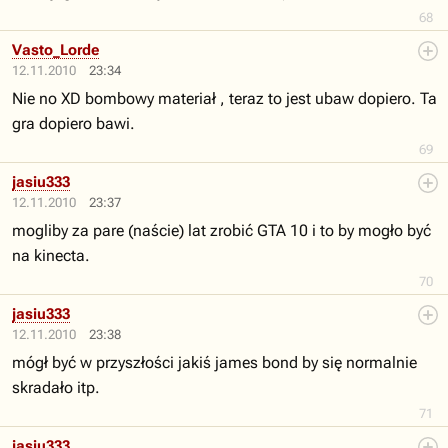
68
Vasto_Lorde
12.11.2010
23:34
Nie no XD bombowy materiał , teraz to jest ubaw dopiero. Ta
gra dopiero bawi.
69
jasiu333
12.11.2010
23:37
mogliby za pare (naście) lat zrobić GTA 10 i to by mogło być
na kinecta.
70
jasiu333
12.11.2010
23:38
mógł być w przyszłości jakiś james bond by się normalnie
skradało itp.
71
jasiu333