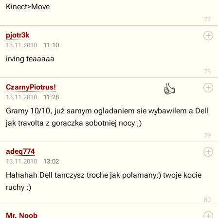
Kinect>Move
77
pjotr3k
13.11.2010
11:10
irving teaaaaa
78
👍
CzarnyPiotrus!
13.11.2010
11:28
Gramy 10/10, już samym ogladaniem sie wybawilem a Dell
jak travolta z goraczka sobotniej nocy ;)
79
adeq774
13.11.2010
13:02
Hahahah Dell tanczysz troche jak polamany:) twoje kocie
ruchy :)
80
Mr. Noob