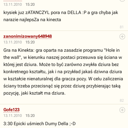
13.11.2010
15:20
krysiek juz zATANCZYL pora na DELLA :P a gra chyba jak
narazie najlepsZa na kinecta
81
zanonimizowany648948
13.11.2010
15:20
Gra na Kinekta: gra oparta na zasadzie programu "Hole in
the wall", w kierunku naszej postaci przesuwa się ściana w
której jest dziura. Może to być zarówno zwykła dziura bez
konkretnego kształtu, jak i na przykład jakaś dziwna dziura
w kształcie nienaturalnej dla gracza pozy. W celu zaliczenia
ściany trzeba przecisnąć się przez dziurę przybierając taką
pozycję, jaki kształt ma dziura.
82
Gofe123
13.11.2010
15:20
3:30 Epicki uśmiech Dumy Della ;-D