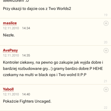
telewizorem :D
Przy okazji to dajcie cos z Two Worlds2
19
maslice
12.11.2010
14:34
Niezłe.
20
AvePasy
12.11.2010
14:35
Kontroler ciekawy, na pewno go zakupie jak wyjda dobre i
bardziej rozbudowane gry..:) gramy bardzo dobre:P HEHE
czekamy na multi w black ops i Two wolrd II:P:P
21
Yaboll
12.11.2010
14:40
Pokażcie Fighters Uncaged.
22