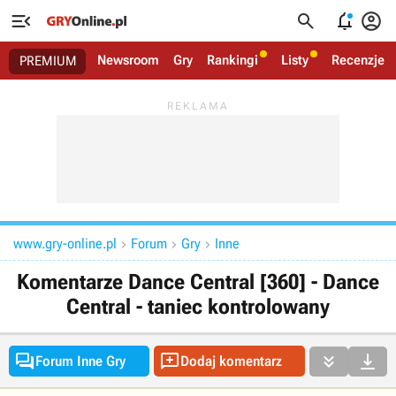




Newsroom
Gry
Rankingi
Listy
Recenzje
PREMIUM
www.gry-online.pl
Forum
Gry
Inne



Komentarze Dance Central [360] - Dance
Central - taniec kontrolowany




Forum Inne Gry
Dodaj komentarz