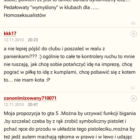
Pedałowaty "wymyślony" w klubach dla .....
Homoseksualistów
60
kkk17
12.11.2010
20:23
a nie lepiej pójść do clubu i poszaleć w realu z
panienkami??? :) ogólnie to całe te kontrolery ruchu to mnie
nie ruszają, jak chcę sobie potańczyć idę na imprezę, chcę
pograć w piłkę to idę z kumplami, chcę pobawić się z kotem
to... nie mam kota :P
61
zanonimizowany710071
12.11.2010
20:47
Moja propozycja to gta 5 .Można by urzywać funkcji bigania
,by szczelać czeba by z rąk zrobić symboliczny pistolet i
pchać ręce do przodu w układzie tego pistoleciku,można by
też jedź autem machają rękoma w prawo i w lewo i udając