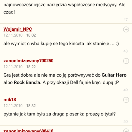
najnowocześniejsze narzędzia współczesne medycyny. Ale
czad!
47
Wojamir_NPC
12.11.2010
18:02
ale wymiot chyba kupię se tego kinceta jak stanieje ... :)
48
zanonimizowany700250
12.11.2010
18:22
Gra jest dobra ale nie ma co ją porównywać do
Guitar Hero
albo
Rock Band'a
. A przy okazji Dell fajnie kręci dupą ;P
49
mik18
12.11.2010
18:32
pytanie jak tam była za druga piosenka proszę o tytuł?
50
zanonimizowany688418