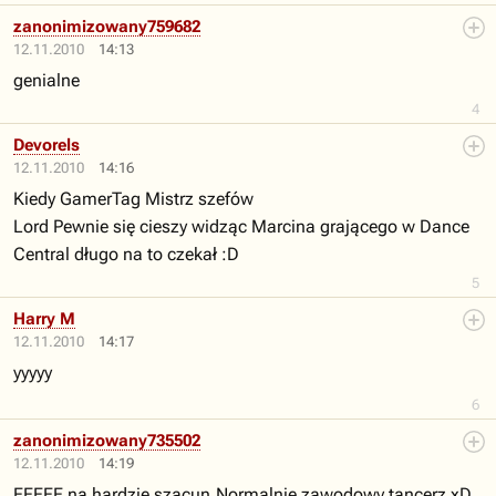
zanonimizowany759682
12.11.2010
14:13
genialne
4
Devorels
12.11.2010
14:16
Kiedy GamerTag Mistrz szefów
Lord Pewnie się cieszy widząc Marcina grającego w Dance
Central długo na to czekał :D
5
Harry M
12.11.2010
14:17
yyyyy
6
zanonimizowany735502
12.11.2010
14:19
EEEEE na hardzie szacun.Normalnie zawodowy tancerz xD