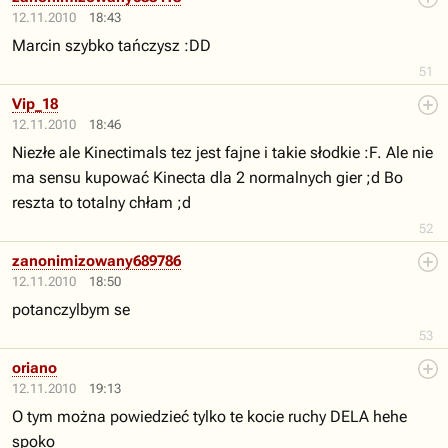
12.11.2010
18:43
Marcin szybko tańczysz :DD
51
Vip_18
12.11.2010
18:46
Niezłe ale Kinectimals tez jest fajne i takie słodkie :F. Ale nie
ma sensu kupować Kinecta dla 2 normalnych gier ;d Bo
reszta to totalny chłam ;d
52
zanonimizowany689786
12.11.2010
18:50
potanczylbym se
53
oriano
12.11.2010
19:13
O tym można powiedzieć tylko te kocie ruchy DELA hehe
spoko