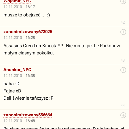
Wojamir_NPC
12.11.2010
16:17
muszę to obejrzeć ... :)
42
zanonimizowany673025
12.11.2010
16:28
Assasins Creed na Kinecta!!!!! Nie ma to jak Le Parkour w
małym ciasnym pokoiku.
43
Anunkor_NPC
12.11.2010
16:38
haha :D
Fajne xD
Dell świetnie tańczysz :P
44
zanonimizowany556664
12.11.2010
16:48
Powiem szczerze że ta gra by mi pasowała :D nie brałem jej