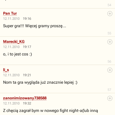
54
Pan Tur
12.11.2010
19:16
Super gra!!! Więcej gramy proszę...
55
Marecki_KG
12.11.2010
19:17
o, i to jest cos :)
56
li_s
12.11.2010
19:21
Nom ta gra wygląda już znacznie lepiej :)
57
zanonimizowany738588
12.11.2010
19:32
Z chęcią zagrał bym w nowego fight night-a(lub inną