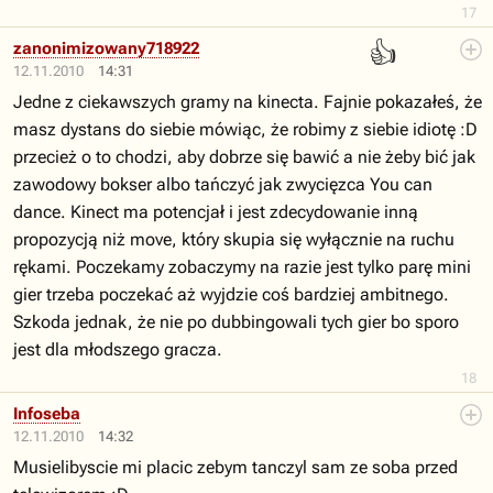
17
👍
zanonimizowany718922
12.11.2010
14:31
Jedne z ciekawszych gramy na kinecta. Fajnie pokazałeś, że
masz dystans do siebie mówiąc, że robimy z siebie idiotę :D
przecież o to chodzi, aby dobrze się bawić a nie żeby bić jak
zawodowy bokser albo tańczyć jak zwycięzca You can
dance. Kinect ma potencjał i jest zdecydowanie inną
propozycją niż move, który skupia się wyłącznie na ruchu
rękami. Poczekamy zobaczymy na razie jest tylko parę mini
gier trzeba poczekać aż wyjdzie coś bardziej ambitnego.
Szkoda jednak, że nie po dubbingowali tych gier bo sporo
jest dla młodszego gracza.
18
Infoseba
12.11.2010
14:32
Musielibyscie mi placic zebym tanczyl sam ze soba przed