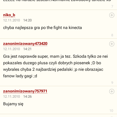
7
niko_b
12.11.2010
14:20
chyba najlepsza gra po the fight na kinecta
8
zanonimizowany473420
12.11.2010
14:21
Gra jest naprawde super, mam ja tez. Szkoda tylko ze nei
pokazales duzego plusa czyli dobrych piosenek ;D bo
wybrales chyba 2 najbardziej pedalski ;p nie obrazajac
fanow lady gagi ;d
9
zanonimizowany757971
12.11.2010
14:26
Bujamy się
10