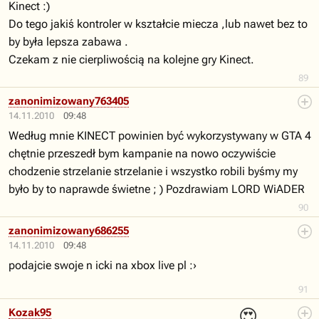
Kinect :)
Do tego jakiś kontroler w kształcie miecza ,lub nawet bez to
by była lepsza zabawa .
Czekam z nie cierpliwością na kolejne gry Kinect.
89
zanonimizowany763405
14.11.2010
09:48
Według mnie KINECT powinien być wykorzystywany w GTA 4
chętnie przeszedł bym kampanie na nowo oczywiście
chodzenie strzelanie strzelanie i wszystko robili byśmy my
było by to naprawde świetne ; ) Pozdrawiam LORD WiADER
90
zanonimizowany686255
14.11.2010
09:48
podajcie swoje n icki na xbox live pl :›
91
😍
Kozak95