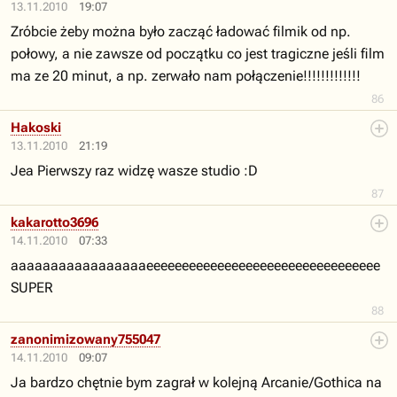
13.11.2010
19:07
Zróbcie żeby można było zacząć ładować filmik od np.
połowy, a nie zawsze od początku co jest tragiczne jeśli film
ma ze 20 minut, a np. zerwało nam połączenie!!!!!!!!!!!!!
86
Hakoski
13.11.2010
21:19
Jea Pierwszy raz widzę wasze studio :D
87
kakarotto3696
14.11.2010
07:33
aaaaaaaaaaaaaaaaaeeeeeeeeeeeeeeeeeeeeeeeeeeeeeeeee
SUPER
88
zanonimizowany755047
14.11.2010
09:07
Ja bardzo chętnie bym zagrał w kolejną Arcanie/Gothica na