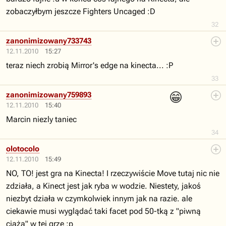
zobaczyłbym jeszcze Fighters Uncaged :D
32
zanonimizowany733743
12.11.2010
15:27
teraz niech zrobią Mirror's edge na kinecta... :P
33
😁
zanonimizowany759893
12.11.2010
15:40
Marcin niezly taniec
34
olotocolo
12.11.2010
15:49
NO, TO! jest gra na Kinecta! I rzeczywiście Move tutaj nic nie
zdziała, a Kinect jest jak ryba w wodzie. Niestety, jakoś
niezbyt działa w czymkolwiek innym jak na razie. ale
ciekawie musi wyglądać taki facet pod 50-tką z "piwną
ciążą" w tej grze ;p