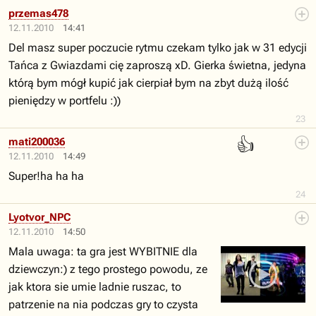
przemas478
12.11.2010
14:41
Del masz super poczucie rytmu czekam tylko jak w 31 edycji
Tańca z Gwiazdami cię zaproszą xD. Gierka świetna, jedyna
którą bym mógł kupić jak cierpiał bym na zbyt dużą ilość
pieniędzy w portfelu :))
23
👍
mati200036
12.11.2010
14:49
Super!ha ha ha
24
Lyotvor_NPC
12.11.2010
14:50
Mala uwaga: ta gra jest WYBITNIE dla
dziewczyn:) z tego prostego powodu, ze
jak ktora sie umie ladnie ruszac, to
patrzenie na nia podczas gry to czysta