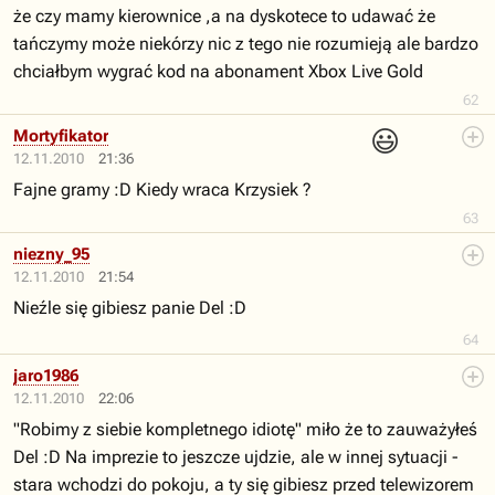
że czy mamy kierownice ,a na dyskotece to udawać że
tańczymy może niekórzy nic z tego nie rozumieją ale bardzo
chciałbym wygrać kod na abonament Xbox Live Gold
62
😃
Mortyfikator
12.11.2010
21:36
Fajne gramy :D Kiedy wraca Krzysiek ?
63
niezny_95
12.11.2010
21:54
Nieźle się gibiesz panie Del :D
64
jaro1986
12.11.2010
22:06
"Robimy z siebie kompletnego idiotę" miło że to zauważyłeś
Del :D Na imprezie to jeszcze ujdzie, ale w innej sytuacji -
stara wchodzi do pokoju, a ty się gibiesz przed telewizorem