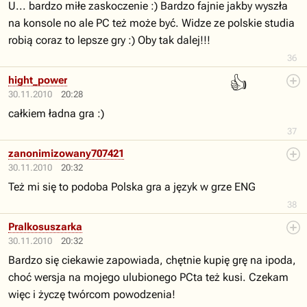
U... bardzo miłe zaskoczenie :) Bardzo fajnie jakby wyszła
na konsole no ale PC też może być. Widze ze polskie studia
robią coraz to lepsze gry :) Oby tak dalej!!!
36
👍
hight_power
30.11.2010
20:28
całkiem ładna gra :)
37
zanonimizowany707421
30.11.2010
20:32
Też mi się to podoba Polska gra a język w grze ENG
38
Pralkosuszarka
30.11.2010
20:32
Bardzo się ciekawie zapowiada, chętnie kupię grę na ipoda,
choć wersja na mojego ulubionego PCta też kusi. Czekam
więc i życzę twórcom powodzenia!