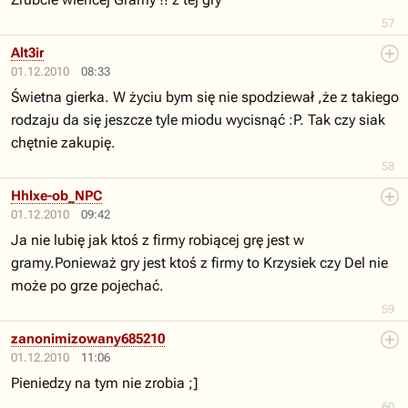
57
Alt3ir
01.12.2010
08:33
Świetna gierka. W życiu bym się nie spodziewał ,że z takiego
rodzaju da się jeszcze tyle miodu wycisnąć :P. Tak czy siak
chętnie zakupię.
58
Hhlxe-ob_NPC
01.12.2010
09:42
Ja nie lubię jak ktoś z firmy robiącej grę jest w
gramy.Ponieważ gry jest ktoś z firmy to Krzysiek czy Del nie
może po grze pojechać.
59
zanonimizowany685210
01.12.2010
11:06
Pieniedzy na tym nie zrobia ;]
60