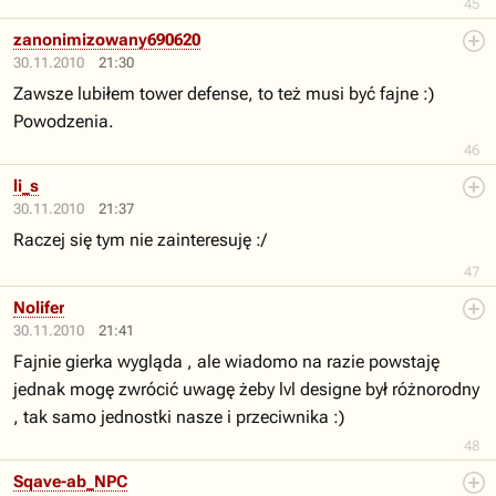
45
zanonimizowany690620
30.11.2010
21:30
Zawsze lubiłem tower defense, to też musi być fajne :)
Powodzenia.
46
li_s
30.11.2010
21:37
Raczej się tym nie zainteresuję :/
47
Nolifer
30.11.2010
21:41
Fajnie gierka wygląda , ale wiadomo na razie powstaję
jednak mogę zwrócić uwagę żeby lvl designe był różnorodny
, tak samo jednostki nasze i przeciwnika :)
48
Sqave-ab_NPC