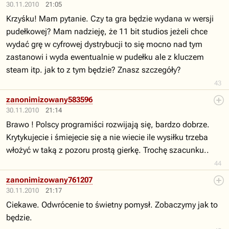
30.11.2010
21:05
Krzyśku! Mam pytanie. Czy ta gra będzie wydana w wersji
pudełkowej? Mam nadzieję, że 11 bit studios jeżeli chce
wydać grę w cyfrowej dystrybucji to się mocno nad tym
zastanowi i wyda ewentualnie w pudełku ale z kluczem
steam itp. jak to z tym będzie? Znasz szczegóły?
43
zanonimizowany583596
30.11.2010
21:14
Brawo ! Polscy programiści rozwijają się, bardzo dobrze.
Krytykujecie i śmiejecie się a nie wiecie ile wysiłku trzeba
włożyć w taką z pozoru prostą gierkę. Trochę szacunku..
44
zanonimizowany761207
30.11.2010
21:17
Ciekawe. Odwrócenie to świetny pomysł. Zobaczymy jak to
będzie.