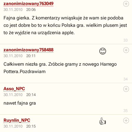
zanonimizowany763049
30.11.2010
20:06
Fajna gierka. Z komentarzy wniąskuje że wam sie podoba
co jest dobre bo to w końcu Polska gra. wielkim plusem jest
to że wyjdzie na urządzenia apple.
33
😊
zanonimizowany758488
30.11.2010
20:11
Całkiwem niezła gra. Zróbcie gramy z nowego Harrego
Pottera.Pozdrawiam
34
Asso_NPC
30.11.2010
20:14
nawet fajna gra
35
👍
Ruynlin_NPC
30.11.2010
20:15