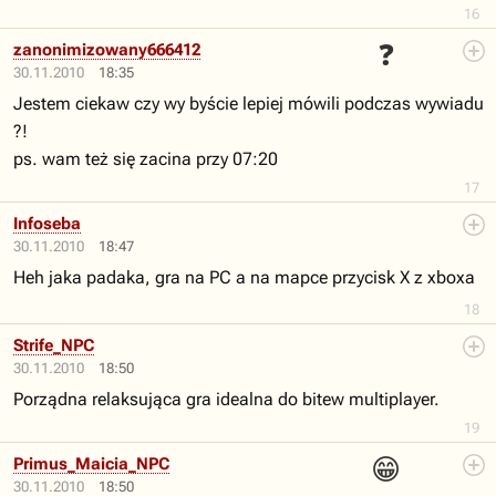
16
❓
zanonimizowany666412
30.11.2010
18:35
Jestem ciekaw czy wy byście lepiej mówili podczas wywiadu
?!
ps. wam też się zacina przy 07:20
17
Infoseba
30.11.2010
18:47
Heh jaka padaka, gra na PC a na mapce przycisk X z xboxa
18
Strife_NPC
30.11.2010
18:50
Porządna relaksująca gra idealna do bitew multiplayer.
19
😁
Primus_Maicia_NPC
30.11.2010
18:50