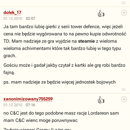
55
👍
dolek_17
01.12.2010
02:07
Ja tam bardzo lubię gierki z serii tower defence, więc jeżeli
cena nie będzie wygórowana to na pewno kupie odwrotność
TD. Mam nadzieje ze gra wyjdzie na
steamie
z wieloma
wieloma achivmentami które tak bardzo lubię w tego typu
grach.
Gościu może i gadał jakby czytał z kartki ale grę robi bardzo
fajną.
ps. mam nadzieje ze będzie więcej jednostek bojowych
56
👍
zanonimizowany755259
01.12.2010
07:16
no C&C jest do tego podobne masz racje Lordareon sam
mam C&C wienc moge poruwnywac
Zrubcie wiencej Gramy !! z tej gry