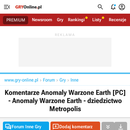




Newsroom
Gry
Rankingi
Listy
Recenzje
PREMIUM
www.gry-online.pl
Forum
Gry
Inne



Komentarze Anomaly Warzone Earth [PC]
- Anomaly Warzone Earth - dziedzictwo
Metropolis




Forum Inne Gry
Dodaj komentarz