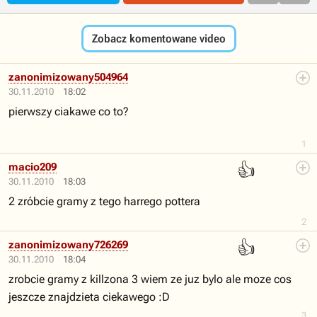
Zobacz komentowane video
zanonimizowany504964
30.11.2010
18:02
pierwszy ciakawe co to?
1
👍
macio209
30.11.2010
18:03
2 zróbcie gramy z tego harrego pottera
2
👍
zanonimizowany726269
30.11.2010
18:04
zrobcie gramy z killzona 3 wiem ze juz bylo ale moze cos
jeszcze znajdzieta ciekawego :D
3