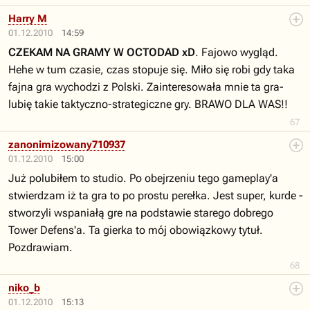
Harry M
01.12.2010
14:59
CZEKAM NA GRAMY W OCTODAD xD
. Fajowo wygląd.
Hehe w tum czasie, czas stopuje się. Miło się robi gdy taka
fajna gra wychodzi z Polski. Zainteresowała mnie ta gra-
lubię takie taktyczno-strategiczne gry. BRAWO DLA WAS!!
67
zanonimizowany710937
01.12.2010
15:00
Już polubiłem to studio. Po obejrzeniu tego gameplay'a
stwierdzam iż ta gra to po prostu perełka. Jest super, kurde -
stworzyli wspaniałą gre na podstawie starego dobrego
Tower Defens'a. Ta gierka to mój obowiązkowy tytuł.
Pozdrawiam.
68
niko_b
01.12.2010
15:13