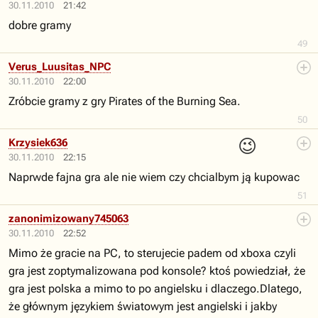
30.11.2010
21:42
dobre gramy
49
Verus_Luusitas_NPC
30.11.2010
22:00
Zróbcie gramy z gry Pirates of the Burning Sea.
50
😉
Krzysiek636
30.11.2010
22:15
Naprwde fajna gra ale nie wiem czy chcialbym ją kupowac
51
zanonimizowany745063
30.11.2010
22:52
Mimo że gracie na PC, to sterujecie padem od xboxa czyli
gra jest zoptymalizowana pod konsole? ktoś powiedział, że
gra jest polska a mimo to po angielsku i dlaczego.Dlatego,
że głównym językiem światowym jest angielski i jakby