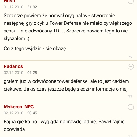
Hosti
01.12.2010
21:32
Szczerze powiem że pomysł oryginalny - stworzenie
następnej gry z cyklu Tower Defense nie miało by większego
sensu - ale odwrócony TD ... Szczerze powiem tego to nie
słyszałem ;)
Co z tego wyjdzie - sie okażę...
76
Radanos
02.12.2010
09:28
grałem już w odwrócone tower defense, ale to jest całkiem
ciekawe. Jakiś czas jeszcze będę śledził informacje o niej
77
Mykeron_NPC
02.12.2010
20:45
Fajna gierka no i wygląda naprawdę ładnie. Paweł fajnie
opowiada