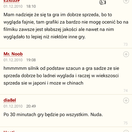
👍
Ezio339
01.12.2010
18:10
Mam nadzieje że się ta gra im dobrze sprzeda, bo to
wygląda fajnie, tam grafiki za bardzo nie mogę ocenić bo na
filmiku zawsze jest słabszej jakości ale nawet na nim
wyglądało to lepiej niż niektóre inne gry.
73
Mr. Noob
01.12.2010
19:08
hmmmmm silnik od podstaw szacun a gra sadze ze sie
sprzeda dobrze bo ladnei wyglada i raczej w wiekszosci
sprzeda sie w japoni i moze w chinach
74
dia8el
01.12.2010
20:49
Po 30 minutach gry będzie po wszystkim. Nuda.
75