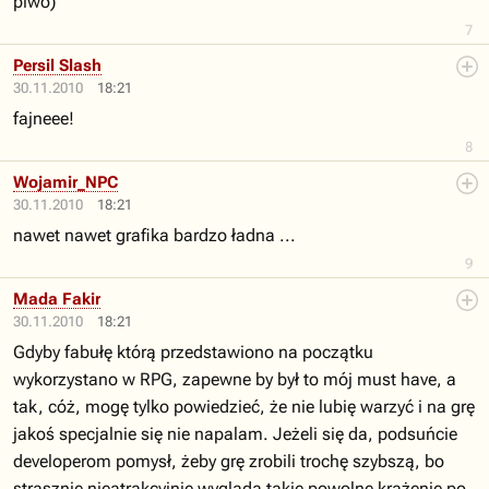
piwo)
7
Persil Slash
30.11.2010
18:21
fajneee!
8
Wojamir_NPC
30.11.2010
18:21
nawet nawet grafika bardzo ładna ...
9
Mada Fakir
30.11.2010
18:21
Gdyby fabułę którą przedstawiono na początku
wykorzystano w RPG, zapewne by był to mój must have, a
tak, cóż, mogę tylko powiedzieć, że nie lubię warzyć i na grę
jakoś specjalnie się nie napalam. Jeżeli się da, podsuńcie
developerom pomysł, żeby grę zrobili trochę szybszą, bo
strasznie nieatrakcyjnie wygląda takie powolne krążenie po