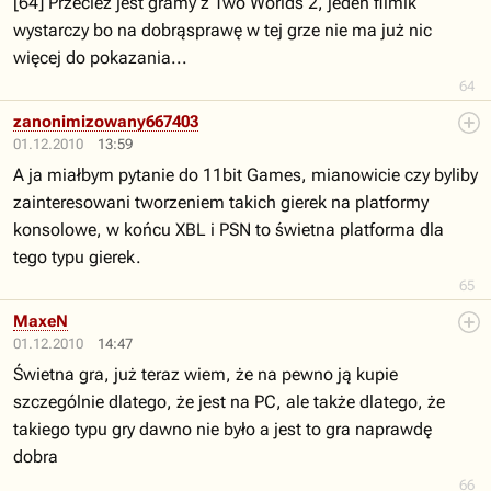
[64] Przecież jest gramy z Two Worlds 2, jeden filmik
wystarczy bo na dobrąsprawę w tej grze nie ma już nic
więcej do pokazania...
64
zanonimizowany667403
01.12.2010
13:59
A ja miałbym pytanie do 11bit Games, mianowicie czy byliby
zainteresowani tworzeniem takich gierek na platformy
konsolowe, w końcu XBL i PSN to świetna platforma dla
tego typu gierek.
65
MaxeN
01.12.2010
14:47
Świetna gra, już teraz wiem, że na pewno ją kupie
szczególnie dlatego, że jest na PC, ale także dlatego, że
takiego typu gry dawno nie było a jest to gra naprawdę
dobra
66