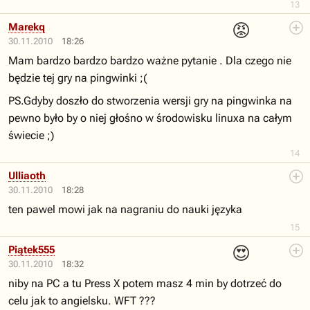
13
😡
Marekq
30.11.2010
18:26
Mam bardzo bardzo bardzo ważne pytanie . Dla czego nie
będzie tej gry na pingwinki ;(
PS.Gdyby doszło do stworzenia wersji gry na pingwinka na
pewno było by o niej głośno w środowisku linuxa na całym
świecie ;)
14
Ulliaoth
30.11.2010
18:28
ten pawel mowi jak na nagraniu do nauki języka
15
😍
Piątek555
30.11.2010
18:32
niby na PC a tu Press X potem masz 4 min by dotrzeć do
celu jak to angielsku. WFT ???