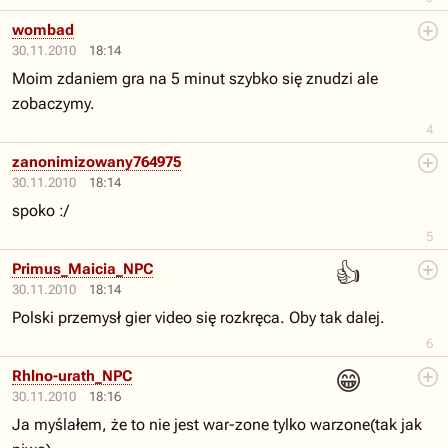
wombad
30.11.2010
18:14
Moim zdaniem gra na 5 minut szybko się znudzi ale
zobaczymy.
4
zanonimizowany764975
30.11.2010
18:14
spoko :/
5
👍
Primus_Maicia_NPC
30.11.2010
18:14
Polski przemysł gier video się rozkręca. Oby tak dalej.
6
😁
Rhlno-urath_NPC
30.11.2010
18:16
Ja myślałem, że to nie jest war-zone tylko warzone(tak jak