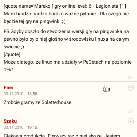
[quote name='Marekq [ gry online level: 6 - Legionista ] ' ]
Mam bardzo bardzo bardzo ważne pytanie . Dla czego nie
będzie tej gry na pingwinki ;(
PS.Gdyby doszło do stworzenia wersji gry na pingwinka na
pewno było by o niej głośno w środowisku linuxa na całym
świecie ;)
[/quote]
Może dlatego, że linux ma udziały w PeCetach na poziomie
1%?
20
👍
Faer
30.11.2010
18:56
Zrobcie gramy ze Splatterhouse.
21
Szaku
30.11.2010
19:15
Ciekawa produkcja. Pierwszy raz o niej słyszę. Jestem