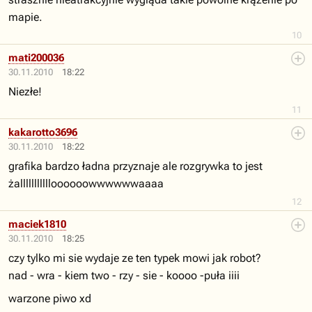
mapie.
10
mati200036
30.11.2010
18:22
Niezłe!
11
kakarotto3696
30.11.2010
18:22
grafika bardzo ładna przyznaje ale rozgrywka to jest
żallllllllllloooooowwwwwwaaaa
12
maciek1810
30.11.2010
18:25
czy tylko mi sie wydaje ze ten typek mowi jak robot?
nad - wra - kiem two - rzy - sie - koooo -puła iiii
warzone piwo xd