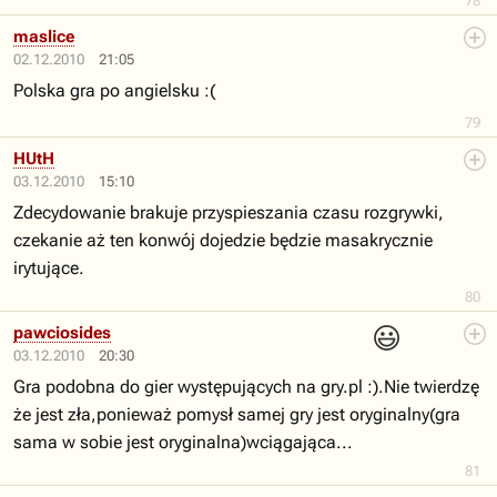
78
maslice
02.12.2010
21:05
Polska gra po angielsku :(
79
HUtH
03.12.2010
15:10
Zdecydowanie brakuje przyspieszania czasu rozgrywki,
czekanie aż ten konwój dojedzie będzie masakrycznie
irytujące.
80
😃
pawciosides
03.12.2010
20:30
Gra podobna do gier występujących na gry.pl :).Nie twierdzę
że jest zła,ponieważ pomysł samej gry jest oryginalny(gra
sama w sobie jest oryginalna)wciągająca...
81