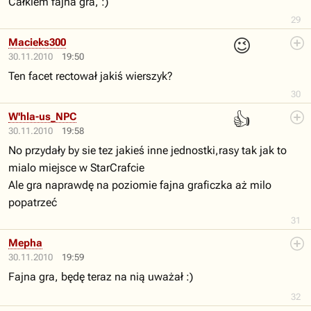
Całkiem fajna gra, :)
29
😉
Macieks300
30.11.2010
19:50
Ten facet rectował jakiś wierszyk?
30
👍
W'hla-us_NPC
30.11.2010
19:58
No przydały by sie tez jakieś inne jednostki,rasy tak jak to
mialo miejsce w StarCrafcie
Ale gra naprawdę na poziomie fajna graficzka aż milo
popatrzeć
31
Mepha
30.11.2010
19:59
Fajna gra, będę teraz na nią uważał :)
32