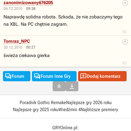
zanonimizowany676205
04.12.2010
09:38
Naprawdę solidna robota. Szkoda, że nie zobaczymy tego
na XBL. Na PC chętnie zagram.
82
Tomraz_NPC
20.12.2010
00:27
świeża ciekawa gierka
83



Forum
Forum Inne Gry
Dodaj komentarz


Poradnik Gothic Remake
Najlepsze gry 2026 roku
Najlepsze gry 2025 roku
Wiedźmin 4
Najbliższe premiery
GRYOnline.pl: