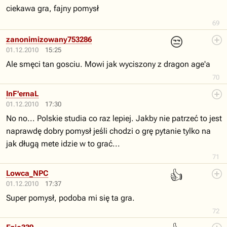
ciekawa gra, fajny pomysł
69
😒
zanonimizowany753286
01.12.2010
15:25
Ale smęci tan gosciu. Mowi jak wyciszony z dragon age'a
70
InF'ernaL
01.12.2010
17:30
No no... Polskie studia co raz lepiej. Jakby nie patrzeć to jest
naprawdę dobry pomysł jeśli chodzi o grę pytanie tylko na
jak długą mete idzie w to grać...
71
👍
Lowca_NPC
01.12.2010
17:37
Super pomysł, podoba mi się ta gra.
72