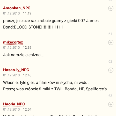
Amonkan_NPC
01.12.2010
11:19
proszę jeszcze raz zróbcie gramy z gierki 007 James
Bond:BLOOD STONE!!!!!!!!11111
61
mikecortez
01.12.2010
12:39
Jak narazie cienizna...
62
Hasaa-iy_NPC
01.12.2010
12:48
Właśnie, tyle gier, a filmików ni słychu, ni widu.
Proszę was zróbcie filmiki z TWII, Bonda, HP, Spellforce'a
63
Haoria_NPC
01.12.2010
12:54