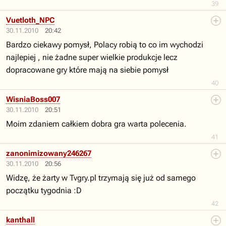
39
Vuetloth_NPC
30.11.2010
20:42
Bardzo ciekawy pomysł, Polacy robią to co im wychodzi
najlepiej , nie żadne super wielkie produkcje lecz
dopracowane gry które mają na siebie pomysł
40
WisniaBoss007
30.11.2010
20:51
Moim zdaniem całkiem dobra gra warta polecenia.
41
zanonimizowany246267
30.11.2010
20:56
Widzę, że żarty w Tvgry.pl trzymają się już od samego
początku tygodnia :D
42
kanthall