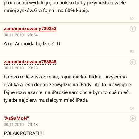
produceńci wydali grę po polsku to by przyniosło o wiele
mniej zysków.Gra fajna i na 60% kupię.
52
zanonimizowany730252
30.11.2010
23:24
A na Androida będzie ? :D
53
zanonimizowany758845
30.11.2010
23:33
bardzo miłe zaskoczenie, fajna gierka, ładna, przyjemna
grafika a jeśli dodać że wyjdzie na iPady i itd to już wogóle
fajne rozwiązanie. na iPadzie sam chciałbym to cuś mieć.
tyle że najpierw musiałbym mieć iPada
54
"AsSaMoN"
30.11.2010
23:48
POLAK POTRAFI!!!