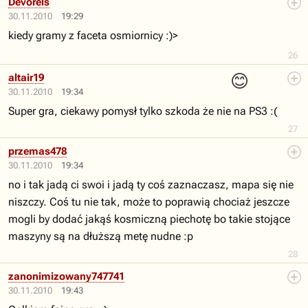
Devorels
30.11.2010
19:29
kiedy gramy z faceta osmiornicy :)>
26
😊
altair19
30.11.2010
19:34
Super gra, ciekawy pomysł tylko szkoda że nie na PS3 :(
27
przemas478
30.11.2010
19:34
no i tak jadą ci swoi i jadą ty coś zaznaczasz, mapa się nie
niszczy. Coś tu nie tak, może to poprawią chociaż jeszcze
mogli by dodać jakąś kosmiczną piechotę bo takie stojące
maszyny są na dłuższą metę nudne :p
28
zanonimizowany747741
30.11.2010
19:43