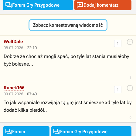


Forum Gry Przygodowe
Dodaj komentarz
Zobacz komentowaną wiadomość
WolfDale
1
08.07.2026
22:10
Dobrze że chociaż mogli spać, bo tyle lat stania musiałoby
być bolesne...
1
Runek166
1
09.07.2026
07:40
To jak wspaniale rozwijają tą grę jest śmieszne xd tyle lat by
dodać kilka pierdół..
2


Forum
Forum Gry Przygodowe