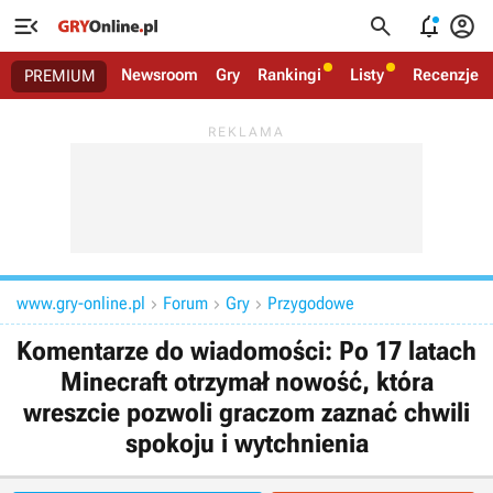




Newsroom
Gry
Rankingi
Listy
Recenzje
PREMIUM
www.gry-online.pl
Forum
Gry
Przygodowe



Komentarze do wiadomości: Po 17 latach
Minecraft otrzymał nowość, która
wreszcie pozwoli graczom zaznać chwili
spokoju i wytchnienia