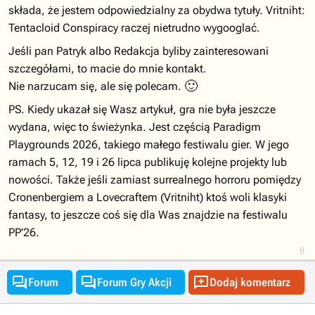
składa, że jestem odpowiedzialny za obydwa tytuły. Vritniht:
Tentacloid Conspiracy raczej nietrudno wygooglać.
Jeśli pan Patryk albo Redakcja byliby zainteresowani
szczegółami, to macie do mnie kontakt.
🙂
Nie narzucam się, ale się polecam.
PS. Kiedy ukazał się Wasz artykuł, gra nie była jeszcze
wydana, więc to świeżynka. Jest częścią Paradigm
Playgrounds 2026, takiego małego festiwalu gier. W jego
ramach 5, 12, 19 i 26 lipca publikuję kolejne projekty lub
nowości. Także jeśli zamiast surrealnego horroru pomiędzy
Cronenbergiem a Lovecraftem (Vritniht) ktoś woli klasyki
fantasy, to jeszcze coś się dla Was znajdzie na festiwalu
PP'26.
8



Forum
Forum Gry Akcji
Dodaj komentarz