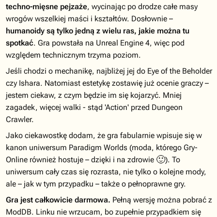
techno-mięsne pejzaże
, wycinając po drodze całe masy
wrogów wszelkiej maści i kształtów. Dosłownie –
humanoidy są tylko jedną z wielu ras, jakie można tu
spotkać
. Gra powstała na Unreal Engine 4, więc pod
względem technicznym trzyma poziom.
Jeśli chodzi o mechanikę, najbliżej jej do Eye of the Beholder
czy Ishara. Natomiast estetykę zostawię już ocenie graczy –
jestem ciekaw, z czym będzie im się kojarzyć. Mniej
zagadek, więcej walki - stąd 'Action' przed Dungeon
Crawler.
Jako ciekawostkę dodam, że gra fabularnie wpisuje się w
kanon uniwersum Paradigm Worlds (moda, którego Gry-
🙂
Online również hostuje – dzięki i na zdrowie
). To
uniwersum cały czas się rozrasta, nie tylko o kolejne mody,
ale – jak w tym przypadku – także o pełnoprawne gry.
Gra jest całkowicie darmowa.
Pełną wersję można pobrać z
ModDB. Linku nie wrzucam, bo zupełnie przypadkiem się