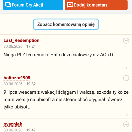


Forum Gry Akcji
Dodaj komentarz
Zobacz komentowaną opinię
Last_Redemption
30.06.2026
17:24
Nigga PLZ ten remake Halo duzo ciakwszy niz AC xD
1
baltazar1908
30.06.2026
19:32
9 lipca weacam z wakacji ściągam i walczę, szkoda tylko że
mam wersję na ubisoft a nie steam choć oryginał również
tylko ubisoft.
2
pyszniak
30.06.2026
19:47