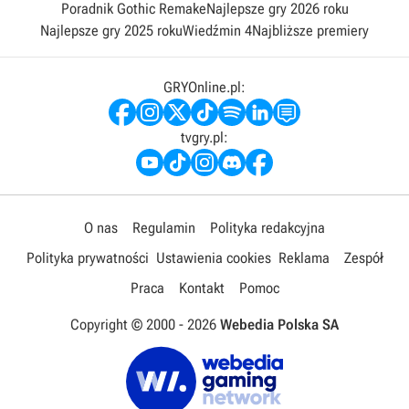
Poradnik Gothic Remake
Najlepsze gry 2026 roku
Najlepsze gry 2025 roku
Wiedźmin 4
Najbliższe premiery
GRYOnline.pl:
tvgry.pl:
O nas
Regulamin
Polityka redakcyjna
Polityka prywatności
Ustawienia cookies
Reklama
Zespół
Praca
Kontakt
Pomoc
Copyright © 2000 -
2026
Webedia Polska SA