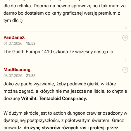
dlc do relinka. Dooma na pewno sprawdzę bo i tak mam za
darmo bo dostałem do karty graficznej wersję premium z
tym dlc :)
6
PanDaneX
01.07.2026
15:53
The Guild: Europa 1410 szkoda że wczesny dostęp :c
7
MadGuarang
08.07.2026
21:35
Jako że padło wyzwanie, żeby podawać gierki, w które
można zagrać, a których nie ma jeszcze na liście, to chętnie
dorzucę
Vritniht: Tentacloid Conspiracy.
W dużym skrócie jest to action dungeon crawler osadzony w
dystopijnej postprzyszłości, z półotwartym światem. Gracz
prowadzi
drużynę stworów różnych ras i profesji przez