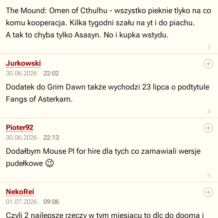
The Mound: Omen of Cthulhu - wszystko pieknie tlyko na co
komu kooperacja. Kilka tygodni szału na yt i do piachu.
A tak to chyba tylko Asasyn. No i kupka wstydu.
3
Jurkowski
30.06.2026
22:02
Dodatek do Grim Dawn także wychodzi 23 lipca o podtytule
Fangs of Asterkarn.
4
Pioter92
30.06.2026
22:13
Dodałbym Mouse PI for hire dla tych co zamawiali wersje
😉
pudełkowe
5
NekoRei
01.07.2026
09:06
Czyli 2 najlepsze rzeczy w tym miesiącu to dlc do dooma i