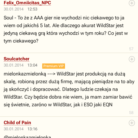
Felix_Omniicitas_NPC
30.01.2014
12:53
Soul - To że z AAA gier nie wychodzi nic ciekawego to ja
wiem od jakichś 5 lat. Ale dlaczego akurat WildStar jest
jedyną ciekawą grą która wychodzi w tym roku? Co jest w
tym ciekawego?
57
Soulcatcher
30.01.2014
13:04
Premium VIP
mielonkazmielonką ---> WildStar jest produkcją na dużą
skalę, robioną przez dużą firmę, mającą pieniądze na to aby
ją skończyć i dopracować. Dlatego ludzie czekaja na
WildStar. Czy będzie dobra nie wiem, ja mam zamiar bawić
się świetnie, zaróno w WildStar, jak i ESO jaki EQN
58
Child of Pain
30.01.2014
13:16
@mielonkazmielonką