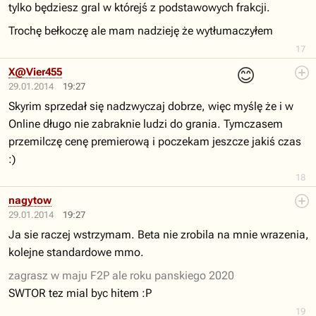
tylko będziesz gral w którejś z podstawowych frakcji.
Trochę bełkoczę ale mam nadzieję że wytłumaczyłem
17
😊
X@Vier455
29.01.2014
19:27
Skyrim sprzedał się nadzwyczaj dobrze, więc myślę że i w
Online długo nie zabraknie ludzi do grania. Tymczasem
przemilczę cenę premierową i poczekam jeszcze jakiś czas
:)
18
nagytow
29.01.2014
19:27
Ja sie raczej wstrzymam. Beta nie zrobila na mnie wrazenia,
kolejne standardowe mmo.
zagrasz w maju F2P ale roku panskiego 2020
SWTOR tez mial byc hitem :P
19