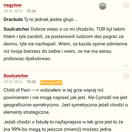
😁
nagytow
29.01.2014
19:34
Drackula
Ty to jednak jestes glupi...
Soulcatcher
Dobrze wiesz o co mi chodzilo. TOR byl takim
hitem i tyle zarobili, ze postanowili ludziom dac pograc za
darmo, tyle sie nachapali. Wiem, ze kazda opinie odmienna
niz twoja bierzesz do siebie i wiem, ze nie ma sensu
probowac dyskutowac.
23
Soulcatcher
29.01.2014
19:38
Premium VIP
Child of Pain ---> widziałem w tej grze więcej niż
powinienem i nie mogę napisać jak jest. Ale Cyrrodil nie jest
geograficznie symetryczna. Jest symetryczna jeżeli chodzi o
elementy strategiczne.
Jeżeli chodzi o fabułę to najfajniejsze w tek grze jest to że
(na 99% bo mogą to jeszcze zmienić) możesz jedna