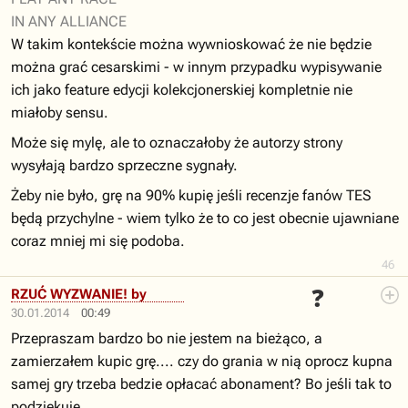
IN ANY ALLIANCE
W takim kontekście można wywnioskować że nie będzie
można grać cesarskimi - w innym przypadku wypisywanie
ich jako feature edycji kolekcjonerskiej kompletnie nie
miałoby sensu.
Może się mylę, ale to oznaczałoby że autorzy strony
wysyłają bardzo sprzeczne sygnały.
Żeby nie było, grę na 90% kupię jeśli recenzje fanów TES
będą przychylne - wiem tylko że to co jest obecnie ujawniane
coraz mniej mi się podoba.
46
❓
RZUĆ WYZWANIE! by
30.01.2014
Polandcation
00:49
Przepraszam bardzo bo nie jestem na bieżąco, a
zamierzałem kupic grę.... czy do grania w nią oprocz kupna
samej gry trzeba bedzie opłacać abonament? Bo jeśli tak to
podziękuję.