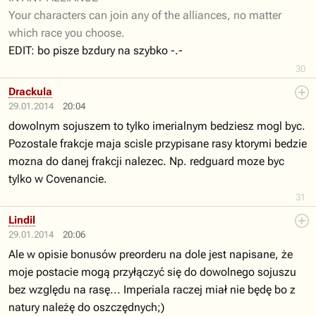
Your characters can join any of the alliances, no matter
which race you choose.
EDIT: bo pisze bzdury na szybko -.-
30
Drackula
29.01.2014
20:04
dowolnym sojuszem to tylko imerialnym bedziesz mogl byc.
Pozostale frakcje maja scisle przypisane rasy ktorymi bedzie
mozna do danej frakcji nalezec. Np. redguard moze byc
tylko w Covenancie.
31
Lindil
29.01.2014
20:06
Ale w opisie bonusów preorderu na dole jest napisane, że
moje postacie mogą przyłączyć się do dowolnego sojuszu
bez względu na rasę... Imperiala raczej miał nie będę bo z
natury należę do oszczędnych;)