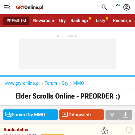




Newsroom
Gry
Rankingi
Listy
Recenzje
PREMIUM
www.gry-online.pl
Forum
Gry
MMO



Elder Scrolls Online - PREORDER :)




Forum Gry MMO
Odpowiedz
👍
Soulcatcher