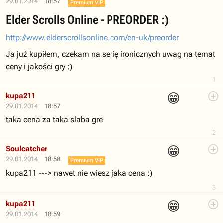
29.01.2014
18:57
Premium VIP
Elder Scrolls Online - PREORDER :)
http://www.elderscrollsonline.com/en-uk/preorder
Ja już kupiłem, czekam na serię ironicznych uwag na temat
ceny i jakości gry :)
1
😁
kupa211
29.01.2014
18:57
taka cena za taka slaba gre
2
😁
Soulcatcher
29.01.2014
18:58
Premium VIP
kupa211 ---> nawet nie wiesz jaka cena :)
3
😁
kupa211
29.01.2014
18:59