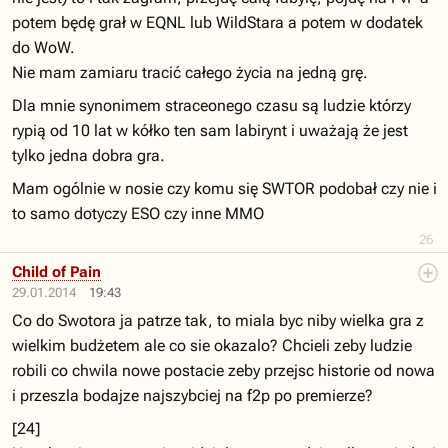
potem będę grał w EQNL lub WildStara a potem w dodatek
do WoW.
Nie mam zamiaru tracić całego życia na jedną grę.
Dla mnie synonimem straceonego czasu są ludzie którzy
rypią od 10 lat w kółko ten sam labirynt i uważają że jest
tylko jedna dobra gra.
Mam ogólnie w nosie czy komu się SWTOR podobał czy nie i
to samo dotyczy ESO czy inne MMO
26
Child of Pain
29.01.2014
19:43
Co do Swotora ja patrze tak, to miala byc niby wielka gra z
wielkim budżetem ale co sie okazalo? Chcieli zeby ludzie
robili co chwila nowe postacie zeby przejsc historie od nowa
i przeszla bodajze najszybciej na f2p po premierze?
[24]