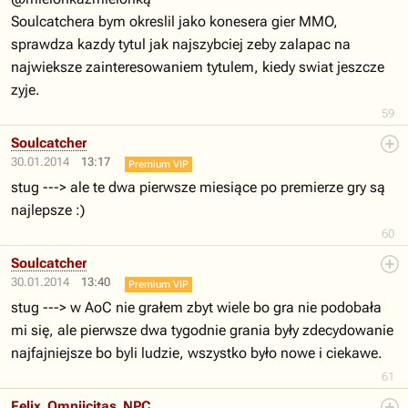
Soulcatchera bym okreslil jako konesera gier MMO,
sprawdza kazdy tytul jak najszybciej zeby zalapac na
najwieksze zainteresowaniem tytulem, kiedy swiat jeszcze
zyje.
59
Soulcatcher
30.01.2014
13:17
Premium VIP
stug ---> ale te dwa pierwsze miesiące po premierze gry są
najlepsze :)
60
Soulcatcher
30.01.2014
13:40
Premium VIP
stug ---> w AoC nie grałem zbyt wiele bo gra nie podobała
mi się, ale pierwsze dwa tygodnie grania były zdecydowanie
najfajniejsze bo byli ludzie, wszystko było nowe i ciekawe.
61
Felix_Omniicitas_NPC