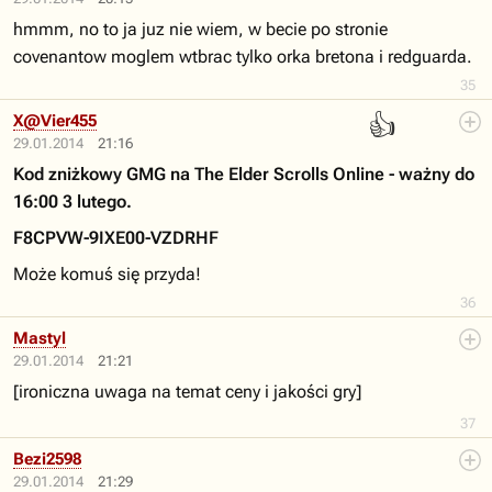
hmmm, no to ja juz nie wiem, w becie po stronie
covenantow moglem wtbrac tylko orka bretona i redguarda.
35
👍
X@Vier455
29.01.2014
21:16
Kod zniżkowy GMG na The Elder Scrolls Online - ważny do
16:00 3 lutego.
F8CPVW-9IXE00-VZDRHF
Może komuś się przyda!
36
Mastyl
29.01.2014
21:21
[ironiczna uwaga na temat ceny i jakości gry]
37
Bezi2598
29.01.2014
21:29