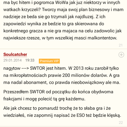
ma byc hitem i pogromca WoWa jak juz niektorzy w innych
watkach krzyczeli? Tworcy maja swoj plan biznesowy i mam
nadzieje ze beda sie go trzymali jak najdluzej. Z ich
zapowiedzi wynika ze bedzie to gra skierowana do
konkretnego gracza a nie gra majaca na celu zadowolic jak
najwieksze rzesze, w tym wszelkiej masci malkontentow.
21
Soulcatcher
29.01.2014
19:33
Premium VIP
nagytow ---> SWTOR jest hitem. W 2013 roku zarobił tylko
na mikropłatnościach prawie 200 milionów dolarów. A gra
ma nadal abonament, co prawda nieobowiązkowy ale ma.
Przeszedłem SWTOR od początku do końca obydwoma
frakcjami i mogę polecić tą grę każdemu.
Ale jak chcesz to pomarudź trochę że to słaba gra i że
wiedziałeś, nie zapomnij napisać że ESO też będzie klęską.
22