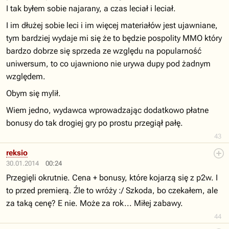
I tak byłem sobie najarany, a czas leciał i leciał.
I im dłużej sobie leci i im więcej materiałów jest ujawniane,
tym bardziej wydaje mi się że to będzie pospolity MMO który
bardzo dobrze się sprzeda ze względu na popularność
uniwersum, to co ujawniono nie urywa dupy pod żadnym
względem.
Obym się mylił.
Wiem jedno, wydawca wprowadzając dodatkowo płatne
bonusy do tak drogiej gry po prostu przegiął pałę.
43
reksio
30.01.2014
00:24
Przegięli okrutnie. Cena + bonusy, które kojarzą się z p2w. I
to przed premierą. Źle to wróży :/ Szkoda, bo czekałem, ale
za taką cenę? E nie. Może za rok... Miłej zabawy.
44