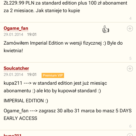
ZŁ229.99 PLN za standard edition plus 100 zł abonament
za 2 miesiace. Jak stanieje to kupie
4
👍
Ogame_fan
29.01.2014
19:01
Zamówiłem Imperial Edition w wersji fizycznej :) Byle do
kwietnia!
5
Soulcatcher
29.01.2014
19:01
Premium VIP
kupa211 ---> w standard edition jest już miesiąc
abonamentu :) ale kto by kupował standard :)
IMPERIAL EDITION :)
Ogame_fan ---> zagrasz 30 albo 31 marca bo masz 5 DAYS
EARLY ACCESS
6