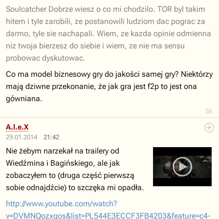
Soulcatcher Dobrze wiesz o co mi chodzilo. TOR byl takim
hitem i tyle zarobili, ze postanowili ludziom dac pograc za
darmo, tyle sie nachapali. Wiem, ze kazda opinie odmienna
niz twoja bierzesz do siebie i wiem, ze nie ma sensu
probowac dyskutowac.
Co ma model biznesowy gry do jakości samej gry? Niektórzy
mają dziwne przekonanie, że jak gra jest f2p to jest ona
gówniana.
38
A.l.e.X
29.01.2014
21:42
Nie żebym narzekał na trailery od
Wiedźmina i Bagińskiego, ale jak
zobaczyłem to (druga część pierwszą
sobie odnajdźcie) to szczęka mi opadła.
http://www.youtube.com/watch?
v=DVMNQozxqos&list=PL544E3ECCF3FB4203&feature=c4-