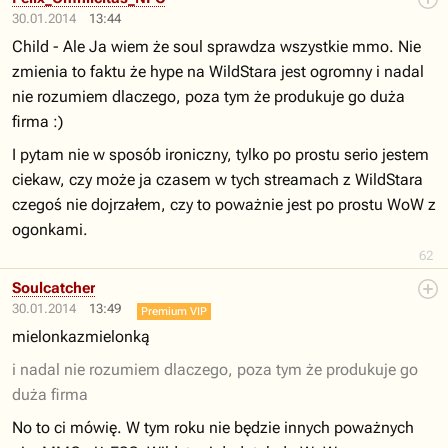
30.01.2014
13:44
Child - Ale Ja wiem że soul sprawdza wszystkie mmo. Nie
zmienia to faktu że hype na WildStara jest ogromny i nadal
nie rozumiem dlaczego, poza tym że produkuje go duża
firma :)
I pytam nie w sposób ironiczny, tylko po prostu serio jestem
ciekaw, czy może ja czasem w tych streamach z WildStara
czegoś nie dojrzałem, czy to poważnie jest po prostu WoW z
ogonkami.
62
Soulcatcher
30.01.2014
13:49
Premium VIP
mielonkazmielonką
i nadal nie rozumiem dlaczego, poza tym że produkuje go
duża firma
No to ci mówię. W tym roku nie będzie innych poważnych