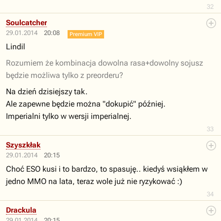
32
Soulcatcher
29.01.2014
20:08
Premium VIP
Lindil
Rozumiem że kombinacja dowolna rasa+dowolny sojusz
będzie możliwa tylko z preorderu?
Na dzień dzisiejszy tak.
Ale zapewne będzie można "dokupić" później.
Imperialni tylko w wersji imperialnej.
33
Szyszkłak
29.01.2014
20:15
Choć ESO kusi i to bardzo, to spasuję.. kiedyś wsiąkłem w
jedno MMO na lata, teraz wole już nie ryzykować :)
34
Drackula
29.01.2014
20:15