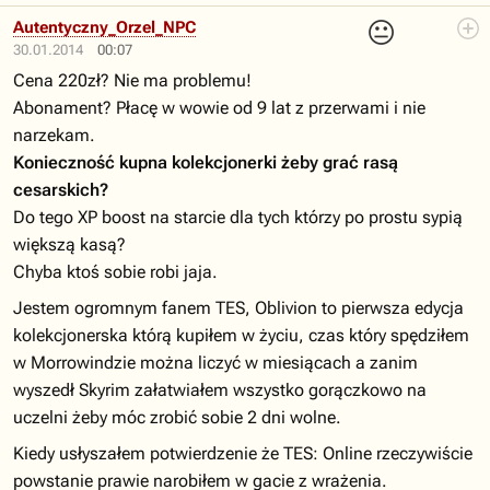
😐
Autentyczny_Orzel_NPC
30.01.2014
00:07
Cena 220zł? Nie ma problemu!
Abonament? Płacę w wowie od 9 lat z przerwami i nie
narzekam.
Konieczność kupna kolekcjonerki żeby grać rasą
cesarskich?
Do tego XP boost na starcie dla tych którzy po prostu sypią
większą kasą?
Chyba ktoś sobie robi jaja.
Jestem ogromnym fanem TES, Oblivion to pierwsza edycja
kolekcjonerska którą kupiłem w życiu, czas który spędziłem
w Morrowindzie można liczyć w miesiącach a zanim
wyszedł Skyrim załatwiałem wszystko gorączkowo na
uczelni żeby móc zrobić sobie 2 dni wolne.
Kiedy usłyszałem potwierdzenie że TES: Online rzeczywiście
powstanie prawie narobiłem w gacie z wrażenia.