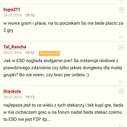
10
kupa211
29.01.2014
19:10
w wowa gram i place, na to poczekam bo nie bede placic za
2 gry
11
Tal_Rascha
29.01.2014
19:12
Premium VIP
Jak w ESO wyglada endgame pve? Sa instancje raidowe z
prawdziwego zdarzenia czy tylko jakies dungeony dla malej
grupki? Bo nie wiem, czy brac pre-ordera :)
12
Drackula
29.01.2014
19:12
najlepsze jest to ze wielu z tych stekaczy i tak kupi gre, beda
w nia cichaczem grac a na forum nadal beda stekac czemu
to ESO nie jest F2P itp...
13