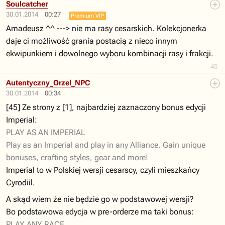
Soulcatcher
30.01.2014
00:27
Premium VIP
Amadeusz ^^ ---> nie ma rasy cesarskich. Kolekcjonerka
daje ci możliwość grania postacią z nieco innym
ekwipunkiem i dowolnego wyboru kombinacji rasy i frakcji.
45
Autentyczny_Orzel_NPC
30.01.2014
00:34
[45] Ze strony z [1], najbardziej zaznaczony bonus edycji
Imperial:
PLAY AS AN IMPERIAL
Play as an Imperial and play in any Alliance. Gain unique
bonuses, crafting styles, gear and more!
Imperial to w Polskiej wersji cesarscy, czyli mieszkańcy
Cyrodiil.
A skąd wiem że nie będzie go w podstawowej wersji?
Bo podstawowa edycja w pre-orderze ma taki bonus:
PLAY ANY RACE