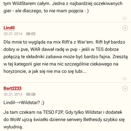
tym WildStarem całym. Jedna z najbardziej oczekiwanych
gier - ale dlaczego, to nie mam pojęcia : )
52
Lindil
30.01.2014
08:03
Dla mnie to wygląda na mix Rift'a z War'em. Rift był bardzo
dobry w pve, WAR dawał radę w pvp - jeśli w TES dobrze
połączą te składniki zabawa może być bardzo fajna. Zresztą
w tej kategorii gier nie ma nic szczególnie ciekawego na
horyzoncie, a jak się nie ma co się lubi...
53
Bart2233
30.01.2014
08:08
Lindil-->Wildstar? ;)
Ja tam czekam na TESO F2P, Gdy tylko Wildstar i dodatek
do WoW ujrzą światło dzienne serwery Bethesdy szybko się
wyludnią.