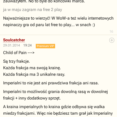
zauważyłem. No to byle do końcówki marca.
ja w maju zagram na free 2 play
Najważniejsze to wierzyć! W WoW-a też wielu internetowych
napinaczy gra od paru lat free to play... w snach :)
16
Soulcatcher
29.01.2014
19:24
Premium VIP
Child of Pain --->
Są trzy frakcje.
Każda frakcja ma swoją krainę.
Każda frakcja ma 3 unikalne rasy.
Imperialni to nie jest ani prawdziwa frakcja ani rasa.
Imperialni to możliwość grania dowolną rasą w dowolnej
frakcji + inny dodatkowy sprzęt.
A kraina imperialnych to kraina gdzie odbywa się walka
miedzy frakcjami. Więc nie będziesz tam grał jak Imperialny