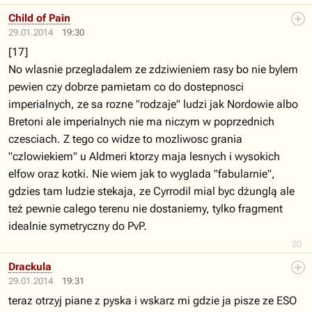
Child of Pain
29.01.2014
19:30
[17]
No wlasnie przegladalem ze zdziwieniem rasy bo nie bylem
pewien czy dobrze pamietam co do dostepnosci
imperialnych, ze sa rozne "rodzaje" ludzi jak Nordowie albo
Bretoni ale imperialnych nie ma niczym w poprzednich
czesciach. Z tego co widze to mozliwosc grania
"czlowiekiem" u Aldmeri ktorzy maja lesnych i wysokich
elfow oraz kotki. Nie wiem jak to wyglada "fabularnie",
gdzies tam ludzie stekaja, ze Cyrrodil mial byc dżunglą ale
też pewnie calego terenu nie dostaniemy, tylko fragment
idealnie symetryczny do PvP.
20
Drackula
29.01.2014
19:31
teraz otrzyj piane z pyska i wskarz mi gdzie ja pisze ze ESO