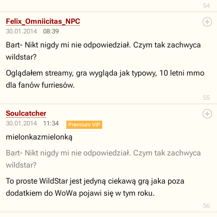
54
Felix_Omniicitas_NPC
30.01.2014
08:39
Bart- Nikt nigdy mi nie odpowiedział. Czym tak zachwyca
wildstar?
Oglądałem streamy, gra wygląda jak typowy, 10 letni mmo
dla fanów furriesów.
55
Soulcatcher
30.01.2014
11:34
Premium VIP
mielonkazmielonką
Bart- Nikt nigdy mi nie odpowiedział. Czym tak zachwyca
wildstar?
To proste WildStar jest jedyną ciekawą grą jaka poza
dodatkiem do WoWa pojawi się w tym roku.
56