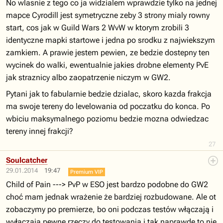
No wlasnie z tego co ja widzialem wprawdzie tylko na jednej
mapce Cyrodill jest symetryczne zeby 3 strony mialy rowny
start, cos jak w Guild Wars 2 WvW w ktorym zrobili 3
identyczne mapki startowe i jedna po srodku z najwiekszym
zamkiem. A prawie jestem pewien, ze bedzie dostepny ten
wycinek do walki, ewentualnie jakies drobne elementy PvE
jak straznicy albo zaopatrzenie niczym w GW2.
Pytani jak to fabularnie bedzie dzialac, skoro kazda frakcja
ma swoje tereny do levelowania od poczatku do konca. Po
wbiciu maksymalnego poziomu bedzie mozna odwiedzac
tereny innej frakcji?
27
Soulcatcher
29.01.2014
19:47
Premium VIP
Child of Pain ---> PvP w ESO jest bardzo podobne do GW2
choć mam jednak wrażenie że bardziej rozbudowane. Ale ot
zobaczymy po premierze, bo oni podczas testów włączają i
wyłączają pewne rzeczy do testowania i tak naprawdę to nie