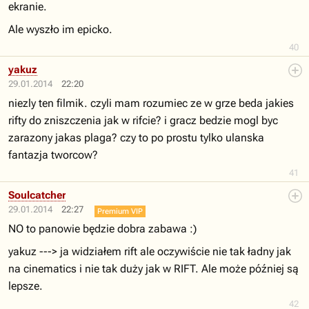
ekranie.
Ale wyszło im epicko.
40
yakuz
29.01.2014
22:20
niezly ten filmik. czyli mam rozumiec ze w grze beda jakies
rifty do zniszczenia jak w rifcie? i gracz bedzie mogl byc
zarazony jakas plaga? czy to po prostu tylko ulanska
fantazja tworcow?
41
Soulcatcher
29.01.2014
22:27
Premium VIP
NO to panowie będzie dobra zabawa :)
yakuz ---> ja widziałem rift ale oczywiście nie tak ładny jak
na cinematics i nie tak duży jak w RIFT. Ale może później są
lepsze.
42