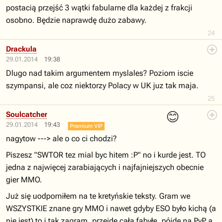
postacią przejść 3 wątki fabularne dla każdej z frakcji
osobno. Będzie naprawdę dużo zabawy.
24
Drackula
29.01.2014
19:38
Dlugo nad takim argumentem myslales? Poziom iscie
szympansi, ale coz niektorzy Polacy w UK juz tak maja.
25
😊
Soulcatcher
29.01.2014
19:43
Premium VIP
nagytow ---> ale o co ci chodzi?
Piszesz "SWTOR tez mial byc hitem :P" no i kurde jest. TO
jedna z najwięcej zarabiających i najfajniejszych obecnie
gier MMO.
Już się uodporniłem na te kretyńskie teksty. Gram we
WSZYSTKIE znane gry MMO i nawet gdyby ESO było kichą (a
nie jest) to i tak zagram, przejdę całą fabyłę, pójdę na PvP a