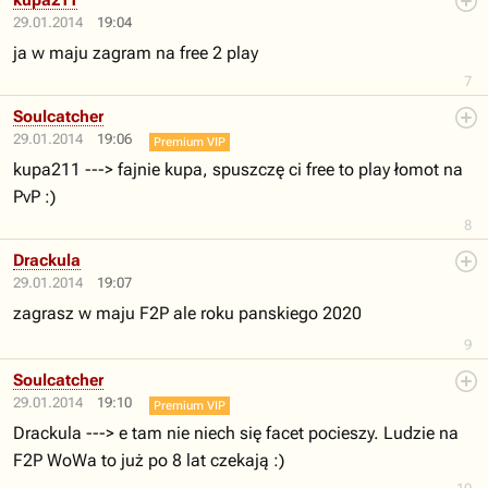
kupa211
29.01.2014
19:04
ja w maju zagram na free 2 play
7
Soulcatcher
29.01.2014
19:06
Premium VIP
kupa211 ---> fajnie kupa, spuszczę ci free to play łomot na
PvP :)
8
Drackula
29.01.2014
19:07
zagrasz w maju F2P ale roku panskiego 2020
9
Soulcatcher
29.01.2014
19:10
Premium VIP
Drackula ---> e tam nie niech się facet pocieszy. Ludzie na
F2P WoWa to już po 8 lat czekają :)