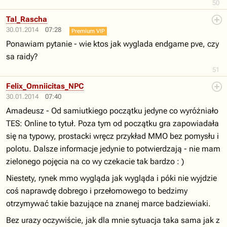
50
Tal_Rascha
30.01.2014
07:28
Premium VIP
Ponawiam pytanie - wie ktos jak wyglada endgame pve, czy
sa raidy?
51
Felix_Omniicitas_NPC
30.01.2014
07:40
Amadeusz - Od samiutkiego początku jedyne co wyróżniało
TES: Online to tytuł. Poza tym od początku gra zapowiadała
się na typowy, prostacki wręcz przykład MMO bez pomysłu i
polotu. Dalsze informacje jedynie to potwierdzają - nie mam
zielonego pojęcia na co wy czekacie tak bardzo : )
Niestety, rynek mmo wygląda jak wygląda i póki nie wyjdzie
coś naprawdę dobrego i przełomowego to bedzimy
otrzymywać takie bazujące na znanej marce badziewiaki.
Bez urazy oczywiście, jak dla mnie sytuacja taka sama jak z