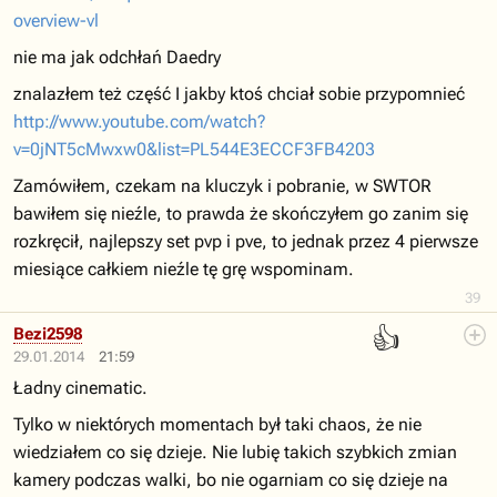
overview-vl
nie ma jak odchłań Daedry
znalazłem też część I jakby ktoś chciał sobie przypomnieć
http://www.youtube.com/watch?
v=0jNT5cMwxw0&list=PL544E3ECCF3FB4203
Zamówiłem, czekam na kluczyk i pobranie, w SWTOR
bawiłem się nieźle, to prawda że skończyłem go zanim się
rozkręcił, najlepszy set pvp i pve, to jednak przez 4 pierwsze
miesiące całkiem nieźle tę grę wspominam.
39
👍
Bezi2598
29.01.2014
21:59
Ładny cinematic.
Tylko w niektórych momentach był taki chaos, że nie
wiedziałem co się dzieje. Nie lubię takich szybkich zmian
kamery podczas walki, bo nie ogarniam co się dzieje na