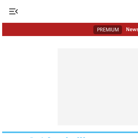

New
PREMIUM