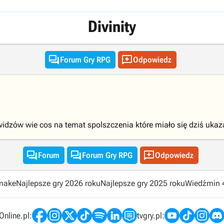
Divinity


Forum Gry RPG
Odpowiedz
widzów wie cos na temat spolszczenia które miało się dziś uka



Forum
Forum Gry RPG
Odpowiedz
emake
Najlepsze gry 2026 roku
Najlepsze gry 2025 roku
Wiedźmin 
nline.pl:
tvgry.pl: