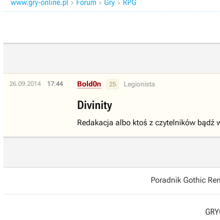
www.gry-online.pl
Forum
Gry
RPG



Bold0n
26.09.2014
17:44
Legionista
25
Divinity
Redakacja albo ktoś z czytelników bądź 
Poradnik Gothic R
GRYO