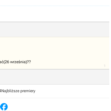
zać(26 września)??
1
4
Najbliższe premiery