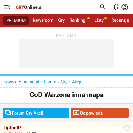




Newsroom
Gry
Rankingi
Listy
Recenzje
PREMIUM
www.gry-online.pl
Forum
Gry
Akcji



CoD Warzone inna mapa


Forum Gry Akcji
Odpowiedz
Lipton07