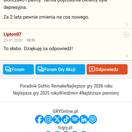
depresyjna.
Za 2 lata pewnie zmienia na cos nowego.
3
Lipton07
25.01.2022
18:51
To słabo. Dziękuję za odpowiedź!
4



Forum
Forum Gry Akcji
Odpowiedz
Poradnik Gothic Remake
Najlepsze gry 2026 roku
Najlepsze gry 2025 roku
Wiedźmin 4
Najbliższe premiery
GRYOnline.pl:
tvgry.pl: