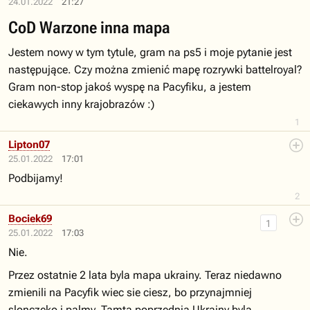
24.01.2022
21:27
CoD Warzone inna mapa
Jestem nowy w tym tytule, gram na ps5 i moje pytanie jest
następujące. Czy można zmienić mapę rozrywki battelroyal?
Gram non-stop jakoś wyspę na Pacyfiku, a jestem
ciekawych inny krajobrazów :)
1
Lipton07
25.01.2022
17:01
Podbijamy!
2
Bociek69
1
25.01.2022
17:03
Nie.
Przez ostatnie 2 lata byla mapa ukrainy. Teraz niedawno
zmienili na Pacyfik wiec sie ciesz, bo przynajmniej
slonczeko i palmy. Tamta poprzednia Ukrainy byla