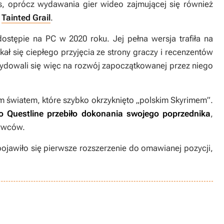
s, oprócz wydawania gier wideo zajmującej się również
i
Tainted Grail
.
ostępie na PC w 2020 roku. Jej pełna wersja trafiła na
ał się ciepłego przyjęcia ze strony graczy i recenzentów
ydowali się więc na rozwój zapoczątkowanej przez niego
ym światem, które szybko okrzyknięto „polskim
Skyrimem
”.
ło Questline przebiło dokonania swojego poprzednika
,
bywców.
pojawiło się pierwsze rozszerzenie do omawianej pozycji,