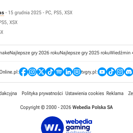
as
- 15 grudnia 2025 - PC, PS5, XSX
 PS5, XSX
SX
emake
Najlepsze gry 2026 roku
Najlepsze gry 2025 roku
Wiedźmin 
nline.pl:
tvgry.pl:
edakcyjna
Polityka prywatności
Ustawienia cookies
Reklama
Ze
Copyright © 2000 -
2026
Webedia Polska SA