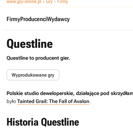
www.gry-online.pl
Gry
Firmy


Firmy
Producenci
Wydawcy
Questline
Questline to producent gier.
Wyprodukowane gry
Polskie studio deweloperskie, działające pod skrzydła
było
Tainted Grail: The Fall of Avalon
.
Historia Questline