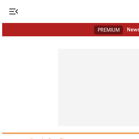

New
PREMIUM