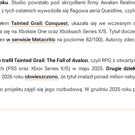
roku
. Studio powstało pod skrzydłami firmy Awaken Realm
 tych ostatnich wywodziła się flagowa seria Questline, czyl
tułem
Tainted Grail: Conquest
, ukazała się we wczesnym d
 się na Xboksie One oraz Xboksach Series X/S. Tytuł doczek
cen
w serwisie Metacritic
na poziomie 82/100). Autorzy zdec
trafił
Tainted Grail: The Fall of Avalon
, czyli RPG z otwart
lach (PS5 oraz Xbox Series X/S) w maju 2025.
Drugie dzie
u 2026 roku
obwieszczono
, że tytuł znalazł ponad milion na
go projektu zajęli się jego rozbudową. W grudniu 2025 roku 