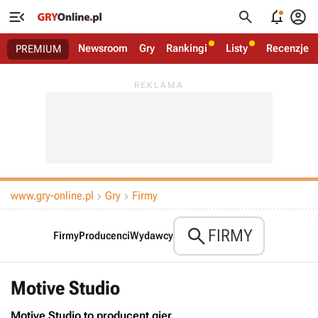




Newsroom
Gry
Rankingi
Listy
Recenzje
PREMIUM
www.gry-online.pl
Gry
Firmy



FIRMY
Firmy
Producenci
Wydawcy
Motive Studio
Motive Studio to producent gier.