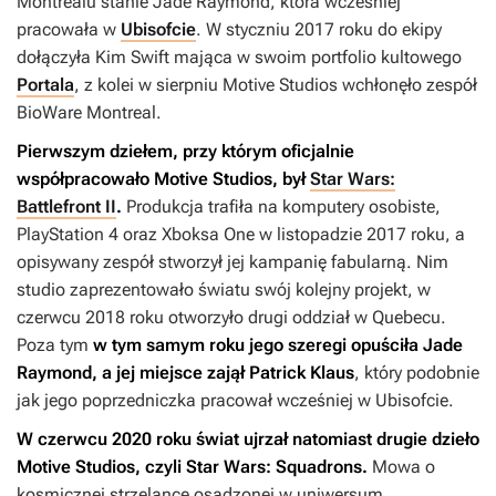
Montrealu stanie Jade Raymond, która wcześniej
pracowała w
Ubisofcie
. W styczniu 2017 roku do ekipy
dołączyła Kim Swift mająca w swoim portfolio kultowego
Portala
, z kolei w sierpniu Motive Studios wchłonęło zespół
BioWare Montreal.
Pierwszym dziełem, przy którym oficjalnie
współpracowało Motive Studios, był
Star Wars:
Battlefront II
.
Produkcja trafiła na komputery osobiste,
PlayStation 4 oraz Xboksa One w listopadzie 2017 roku, a
opisywany zespół stworzył jej kampanię fabularną. Nim
studio zaprezentowało światu swój kolejny projekt, w
czerwcu 2018 roku otworzyło drugi oddział w Quebecu.
Poza tym
w tym samym roku jego szeregi opuściła Jade
Raymond, a jej miejsce zajął Patrick Klaus
, który podobnie
jak jego poprzedniczka pracował wcześniej w Ubisofcie.
W czerwcu 2020 roku świat ujrzał natomiast drugie dzieło
Motive Studios, czyli
Star Wars: Squadrons
.
Mowa o
kosmicznej strzelance osadzonej w uniwersum