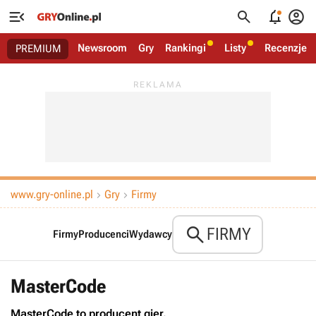




Newsroom
Gry
Rankingi
Listy
Recenzje
PREMIUM
www.gry-online.pl
Gry
Firmy



FIRMY
Firmy
Producenci
Wydawcy
MasterCode
MasterCode to producent gier.