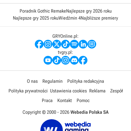
Poradnik Gothic Remake
Najlepsze gry 2026 roku
Najlepsze gry 2025 roku
Wiedźmin 4
Najbliższe premiery
GRYOnline.pl:
tvgry.pl:
O nas
Regulamin
Polityka redakcyjna
Polityka prywatności
Ustawienia cookies
Reklama
Zespół
Praca
Kontakt
Pomoc
Copyright © 2000 -
2026
Webedia Polska SA