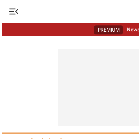

New
PREMIUM