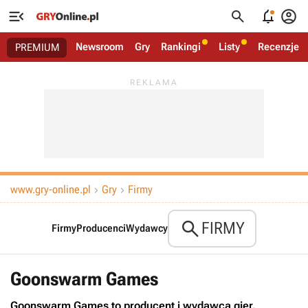




Newsroom
Gry
Rankingi
Listy
Recenzje
PREMIUM
www.gry-online.pl
Gry
Firmy



FIRMY
Firmy
Producenci
Wydawcy
Goonswarm Games
Goonswarm Games to producent i wydawca gier.