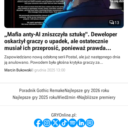

13
„Mafia anty-AI zniszczyła sztukę". Deweloper
oskarżył graczy o upadek, ale ostatecznie
musiał ich przeprosić, ponieważ prawda
okazała się inna
Zapowiedziano nową odsłonę serii Postal, ale już następnego dnia
ją anulowano. Powodem była głośna krytyka graczy za
wykorzystanie generatywnego AI.
Marcin Bukowski
8 grudnia 2025 13:00
Poradnik Gothic Remake
Najlepsze gry 2026 roku
Najlepsze gry 2025 roku
Wiedźmin 4
Najbliższe premiery
GRYOnline.pl: