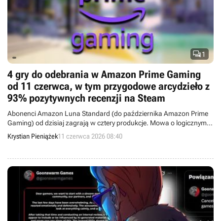

1
4 gry do odebrania w Amazon Prime Gaming
od 11 czerwca, w tym przygodowe arcydzieło z
93% pozytywnych recenzji na Steam
Abonenci Amazon Luna Standard (do października Amazon Prime
Gaming) od dzisiaj zagrają w cztery produkcje. Mowa o logicznym
Tested on Humans, przygodowym Paradise Killerze, pełnym akcji
Krystian Pieniążek
11 czerwca 2026 08:40
G.I. Joe: Wrath of Cobra czy wreszcie taktycznym RPG Sin Slayers:
Reign of the 8th.