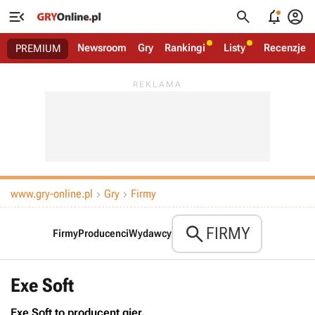




Newsroom
Gry
Rankingi
Listy
Recenzje
PREMIUM
www.gry-online.pl
Gry
Firmy



FIRMY
Firmy
Producenci
Wydawcy
Exe Soft
Exe Soft to producent gier.