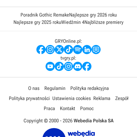
Poradnik Gothic Remake
Najlepsze gry 2026 roku
Najlepsze gry 2025 roku
Wiedźmin 4
Najbliższe premiery
GRYOnline.pl:
tvgry.pl:
O nas
Regulamin
Polityka redakcyjna
Polityka prywatności
Ustawienia cookies
Reklama
Zespół
Praca
Kontakt
Pomoc
Copyright © 2000 -
2026
Webedia Polska SA