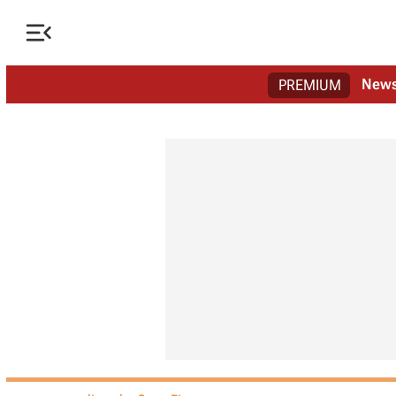

New
PREMIUM