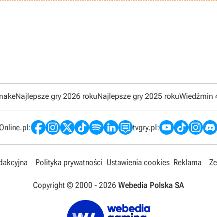
emake
Najlepsze gry 2026 roku
Najlepsze gry 2025 roku
Wiedźmin 
nline.pl:
tvgry.pl:
edakcyjna
Polityka prywatności
Ustawienia cookies
Reklama
Ze
Copyright © 2000 -
2026
Webedia Polska SA