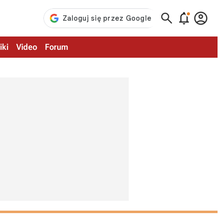



iki
Video
Forum