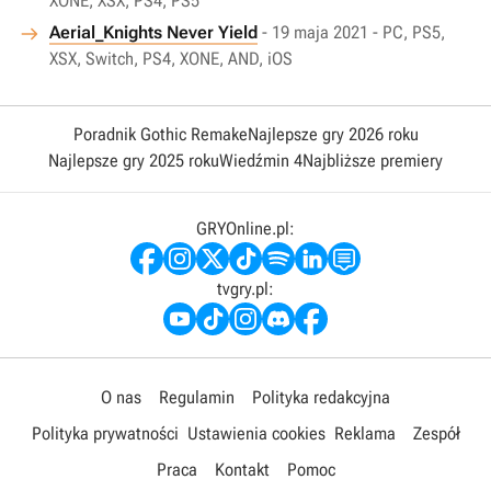
XONE, XSX, PS4, PS5
Aerial_Knights Never Yield
- 19 maja 2021 - PC, PS5,
XSX, Switch, PS4, XONE, AND, iOS
Poradnik Gothic Remake
Najlepsze gry 2026 roku
Najlepsze gry 2025 roku
Wiedźmin 4
Najbliższe premiery
GRYOnline.pl:
tvgry.pl:
O nas
Regulamin
Polityka redakcyjna
Polityka prywatności
Ustawienia cookies
Reklama
Zespół
Praca
Kontakt
Pomoc