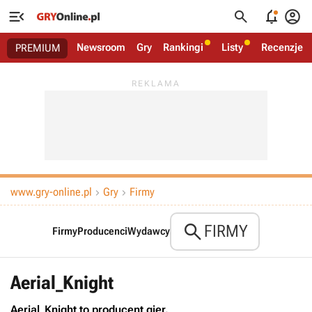




Newsroom
Gry
Rankingi
Listy
Recenzje
PREMIUM
www.gry-online.pl
Gry
Firmy



FIRMY
Firmy
Producenci
Wydawcy
Aerial_Knight
Aerial_Knight to producent gier.