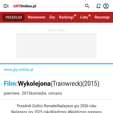




Newsroom
Gry
Rankingi
Listy
Recenzje
PREMIUM
www.gry-online.pl
Film:
Wykolejona
(Trainwreck)
(2015)
premiera: 2015
komedia, romans
Poradnik Gothic Remake
Najlepsze gry 2026 roku
Najlepsze gry 2025 roku
Wiedźmin 4
Najbliższe premiery