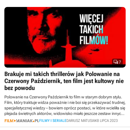

7
Brakuje mi takich thrillerów jak Polowanie na
Czerwony Październik, ten film jest kultowy nie
bez powodu
Polowanie na Czerwony Październik to film w starym dobrym stylu.
Film, który traktuje widza poważnie i nie boi się przekazywać trudnej,
specjalistycznej wiedzy – bowiem oprócz postaci, w które wcieliła się
plejada świetnych aktorów, widowisko miało jeszcze zestaw innych
bohaterów: nieożywionych.
FILMY I SERIALE
DARIUSZ MATUSIAK
8 LIPCA 2023