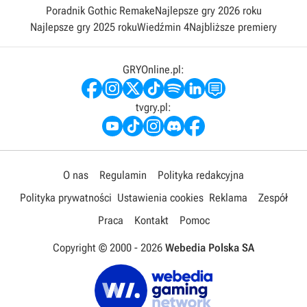
Poradnik Gothic Remake
Najlepsze gry 2026 roku
Najlepsze gry 2025 roku
Wiedźmin 4
Najbliższe premiery
GRYOnline.pl:
tvgry.pl:
O nas
Regulamin
Polityka redakcyjna
Polityka prywatności
Ustawienia cookies
Reklama
Zespół
Praca
Kontakt
Pomoc
Copyright © 2000 -
2026
Webedia Polska SA