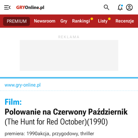




Newsroom
Gry
Rankingi
Listy
Recenzje
PREMIUM
www.gry-online.pl
Film:
Polowanie na Czerwony Październik
(The Hunt for Red October)
(1990)
premiera: 1990
akcja, przygodowy, thriller