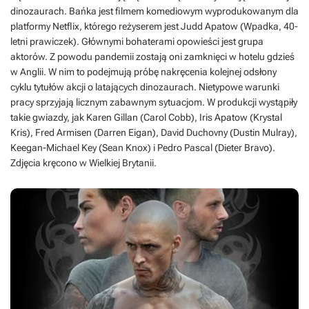
dinozaurach. Bańka jest filmem komediowym wyprodukowanym dla
platformy Netflix, którego reżyserem jest Judd Apatow (Wpadka, 40-
letni prawiczek). Głównymi bohaterami opowieści jest grupa
aktorów. Z powodu pandemii zostają oni zamknięci w hotelu gdzieś
w Anglii. W nim to podejmują próbę nakręcenia kolejnej odsłony
cyklu tytułów akcji o latających dinozaurach. Nietypowe warunki
pracy sprzyjają licznym zabawnym sytuacjom. W produkcji wystąpiły
takie gwiazdy, jak Karen Gillan (Carol Cobb), Iris Apatow (Krystal
Kris), Fred Armisen (Darren Eigan), David Duchovny (Dustin Mulray),
Keegan-Michael Key (Sean Knox) i Pedro Pascal (Dieter Bravo).
Zdjęcia kręcono w Wielkiej Brytanii.