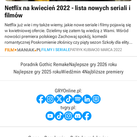
Netflix na kwiecień 2022 - lista nowych seriali i
filmów
Netflix już wie i my także wiemy, jakie nowe seriale i filmy pojawią się
w kwietniowej ofercie. Dzielimy się zatem tą wiedzą z Wami. Wśród
nowości premiera polskiego Zachowaj spokój, komedii
romantycznej Poskromienie złośnicy czy piąty sezon Szkoły dla elity i
finałowe odcinki Ozark.
FILMY I SERIALE
PATRYK KUBIAK
30 MARCA 2022
Poradnik Gothic Remake
Najlepsze gry 2026 roku
Najlepsze gry 2025 roku
Wiedźmin 4
Najbliższe premiery
GRYOnline.pl:
tvgry.pl: