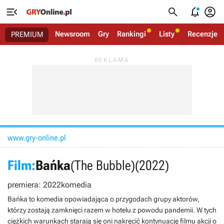




Newsroom
Gry
Rankingi
Listy
Recenzje
PREMIUM
www.gry-online.pl
Film:
Bańka
(The Bubble)
(2022)
premiera: 2022
komedia
Bańka to komedia opowiadająca o przygodach grupy aktorów,
którzy zostają zamknięci razem w hotelu z powodu pandemii. W tych
ciężkich warunkach starają się oni nakręcić kontynuację filmu akcji o