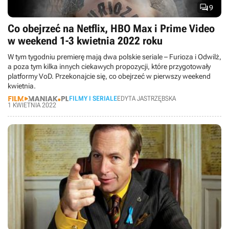

9
Co obejrzeć na Netflix, HBO Max i Prime Video
w weekend 1-3 kwietnia 2022 roku
W tym tygodniu premierę mają dwa polskie seriale – Furioza i Odwilż,
a poza tym kilka innych ciekawych propozycji, które przygotowały
platformy VoD. Przekonajcie się, co obejrzeć w pierwszy weekend
kwietnia.
FILMY I SERIALE
EDYTA JASTRZĘBSKA
1 KWIETNIA 2022