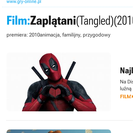
www.gry-online.pl
Film:
Zaplątani
(Tangled)
(201
premiera: 2010
animacja, familijny, przygodowy
Naj
Na Di
luźną