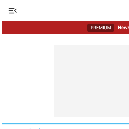

New
PREMIUM