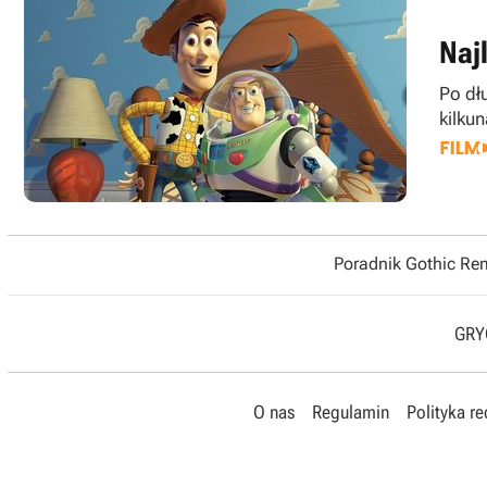
Najl
Po dł
kilku
Poradnik Gothic R
GRYO
O nas
Regulamin
Polityka r