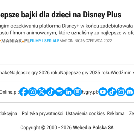
epsze bajki dla dzieci na Disney Plus
ugim oczekiwaniu platforma Disney+ w końcu zadebiutowała 
nastu filmom animowanym, które uznaliśmy za najlepsze w ofe
FILMY I SERIALE
MARCIN NIC
16 CZERWCA 2022
emake
Najlepsze gry 2026 roku
Najlepsze gry 2025 roku
Wiedźmin 
nline.pl:
tvgry.pl:
edakcyjna
Polityka prywatności
Ustawienia cookies
Reklama
Ze
Copyright © 2000 -
2026
Webedia Polska SA