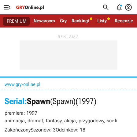




Newsroom
Gry
Rankingi
Listy
Recenzje
PREMIUM
www.gry-online.pl
Serial:
Spawn
(Spawn)
(1997)
premiera: 1997
animacja, dramat, fantasy, akcja, przygodowy, sci-fi
Zakończony
Sezonów: 3
Odcinków: 18