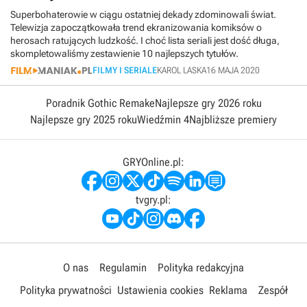
Superbohaterowie w ciągu ostatniej dekady zdominowali świat.
Telewizja zapoczątkowała trend ekranizowania komiksów o
herosach ratujących ludzkość. I choć lista seriali jest dość długa,
skompletowaliśmy zestawienie 10 najlepszych tytułów.
FILMY I SERIALE
KAROL LASKA
16 MAJA 2020
Poradnik Gothic Remake
Najlepsze gry 2026 roku
Najlepsze gry 2025 roku
Wiedźmin 4
Najbliższe premiery
GRYOnline.pl:
tvgry.pl:
O nas
Regulamin
Polityka redakcyjna
Polityka prywatności
Ustawienia cookies
Reklama
Zespół