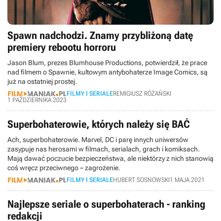
Spawn nadchodzi. Znamy przybliżoną datę
premiery rebootu horroru
Jason Blum, prezes Blumhouse Productions, potwierdził, że prace
nad filmem o Spawnie, kultowym antybohaterze Image Comics, są
już na ostatniej prostej.
FILMY I SERIALE
REMIGIUSZ RÓŻAŃSKI
1 PAŹDZIERNIKA 2023
Superbohaterowie, których należy się BAĆ
Ach, superbohaterowie. Marvel, DC i parę innych uniwersów
zasypuje nas herosami w filmach, serialach, grach i komiksach.
Mają dawać poczucie bezpieczeństwa, ale niektórzy z nich stanowią
coś wręcz przeciwnego – zagrożenie.
FILMY I SERIALE
HUBERT SOSNOWSKI
1 MAJA 2021
Najlepsze seriale o superbohaterach - ranking
redakcji