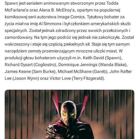
Spawn jest serialem animowanym stworzonym przez Todda
McFarlane'a oraz Alana B. McElroy'a, opartym na popularnej
komiksowej serii autorstwa Image Comics. Tytułowy bohater za
życia miał na imię Al Simmons i był członkiem amerykańskich służb
specjalnych. Został jednak zdradzony przez swoich przełożonych i
zamordowany. Na tym jego podróż się jednak nie zakończyła. Został
wskrzeszony i staje się częścią piekielnych sił. Staje się tym samym
narzędziem zemsty przemierzającym mroczne uliczki miast. W
produkcji głosu bohaterom użyczyli m.in. Keith David (Spawn),
Richard Dysart (Cogliostro), Dominique Jennings (Wanda Blake),
James Keane (Sam Burke), Michael McShane (Gareb), John Rafter
Lee (Jason Wynn) oraz Victor Love (Terry Fitzgerald).