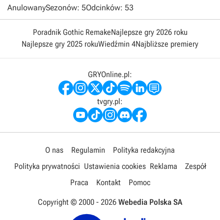
Anulowany
Sezonów: 5
Odcinków: 53
Poradnik Gothic Remake
Najlepsze gry 2026 roku
Najlepsze gry 2025 roku
Wiedźmin 4
Najbliższe premiery
GRYOnline.pl:
tvgry.pl:
O nas
Regulamin
Polityka redakcyjna
Polityka prywatności
Ustawienia cookies
Reklama
Zespół
Praca
Kontakt
Pomoc
Copyright © 2000 -
2026
Webedia Polska SA