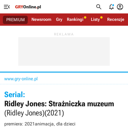




Newsroom
Gry
Rankingi
Listy
Recenzje
PREMIUM
www.gry-online.pl
Serial:
Ridley Jones: Strażniczka muzeum
(Ridley Jones)
(2021)
premiera: 2021
animacja, dla dzieci