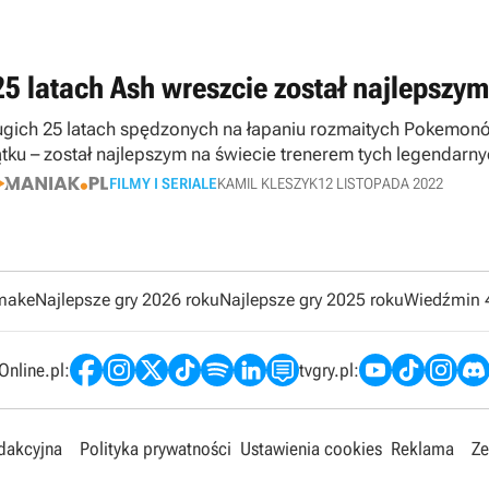
25 latach Ash wreszcie został najlepszy
ugich 25 latach spędzonych na łapaniu rozmaitych Pokemon
tku – został najlepszym na świecie trenerem tych legendarn
FILMY I SERIALE
KAMIL KLESZYK
12 LISTOPADA 2022
emake
Najlepsze gry 2026 roku
Najlepsze gry 2025 roku
Wiedźmin 
nline.pl:
tvgry.pl:
edakcyjna
Polityka prywatności
Ustawienia cookies
Reklama
Ze