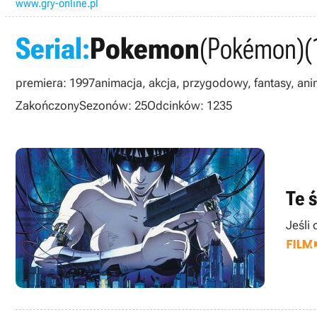
www.gry-online.pl
Serial:
Pokemon
(Pokémon)
(
premiera: 1997
animacja, akcja, przygodowy, fantasy, an
Zakończony
Sezonów: 25
Odcinków: 1235
Te 
Jeśli