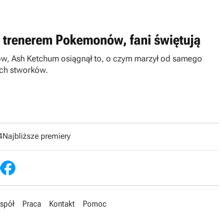
m trenerem Pokemonów, fani świętują
ów, Ash Ketchum osiągnął to, o czym marzył od samego
ych stworków.
4
Najbliższe premiery
spół
Praca
Kontakt
Pomoc