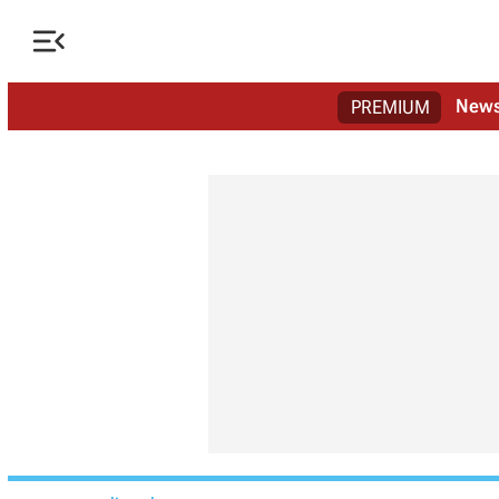

New
PREMIUM