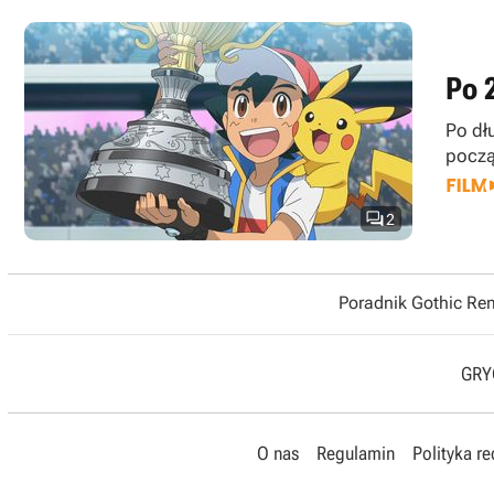
Po 
Po dł
począ

2
Poradnik Gothic R
GRYO
O nas
Regulamin
Polityka r