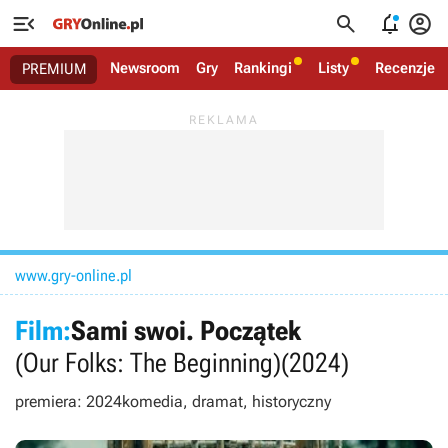




Newsroom
Gry
Rankingi
Listy
Recenzje
PREMIUM
www.gry-online.pl
Film:
Sami swoi. Początek
(Our Folks: The Beginning)
(2024)
premiera: 2024
komedia, dramat, historyczny