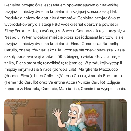
Genialna przyjaciółka jest serialem opowiadającym o niezwykłej
przyjaźni między dwiema kobietami, trwającej sześćdziesiąt lat.
Produkcja należy do gatunku dramatów. Genialna przyjaciółka to
wyprodukowany dla stacji HBO włoski serial oparty na powieści
Eleny Ferrante. Jego twórcą jest Saverio Costanzo. Akcja toczy się w
Neapolu. W tym włoskim mieście przez sześćdziesiąt lat rozwija się
przyjaźni między dwiema kobietami - Eleną Greco oraz Raffaellą
Cerullo, znaną również jako Lila. Poznają się one w pierwszej klasie
szkoły podstawowej w latach 50. ubiegłego wieku. Gdy Lila nagle
znika, Elena stara się rozwikłać tę tajemnicę. W produkcji wystąpili
między innymi Gaia Girace (dorosła Lila), Margherita Mazzucco
(dorosła Elena), Luca Gallone (Vittorio Greco), Antonio Buonanno
(Fernando Cerullo) oraz Valentina Acca (Nunzia Cerullo). Zdjęcia
kręcono w Neapolu, Casercie, Marcianise, Gaecie i na wyspie Ischia.