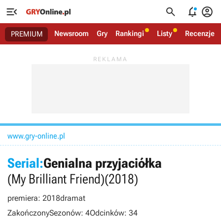




Newsroom
Gry
Rankingi
Listy
Recenzje
PREMIUM
www.gry-online.pl
Serial:
Genialna przyjaciółka
(My Brilliant Friend)
(2018)
premiera: 2018
dramat
Zakończony
Sezonów: 4
Odcinków: 34