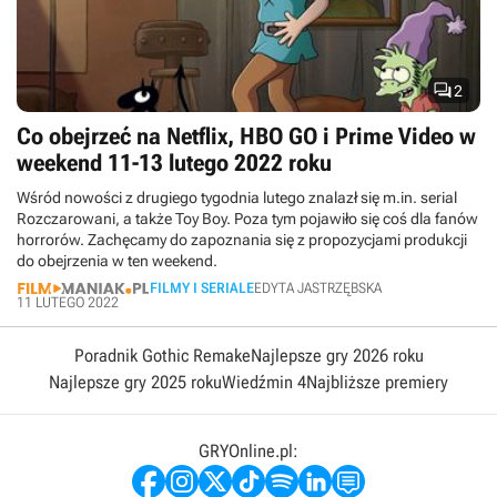

2
Co obejrzeć na Netflix, HBO GO i Prime Video w
weekend 11-13 lutego 2022 roku
Wśród nowości z drugiego tygodnia lutego znalazł się m.in. serial
Rozczarowani, a także Toy Boy. Poza tym pojawiło się coś dla fanów
horrorów. Zachęcamy do zapoznania się z propozycjami produkcji
do obejrzenia w ten weekend.
FILMY I SERIALE
EDYTA JASTRZĘBSKA
11 LUTEGO 2022
Poradnik Gothic Remake
Najlepsze gry 2026 roku
Najlepsze gry 2025 roku
Wiedźmin 4
Najbliższe premiery
GRYOnline.pl: