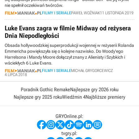
nie spełnił oczekiwań twórców.
FILMY I SERIALE
PAWEŁ WOŹNIAK
11 LISTOPADA 2019
Luke Evans zagra w filmie Midway od reżysera
Dnia Niepodległości
Obsada hollywoodzkiej superprodukcji wojennej w reżyserii Rolanda
Emmericha powiększyła się o kolejne nazwisko. Do Woody'ego
Harrelsona i Mandy Moore dołączył znany z Alienisty i Szybkich i
wściekłych 6 Luke Evans.
FILMY I SERIALE
MICHAŁ GRYGORCEWICZ
4 LIPCA 2018
Poradnik Gothic Remake
Najlepsze gry 2026 roku
Najlepsze gry 2025 roku
Wiedźmin 4
Najbliższe premiery
GRYOnline.pl:
tvgry.pl: