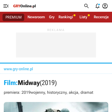




Newsroom
Gry
Rankingi
Listy
Recenzje
PREMIUM
www.gry-online.pl
Film:
Midway
(2019)
premiera: 2019
wojenny, historyczny, akcja, dramat