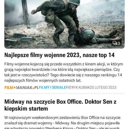

3
Najlepsze filmy wojenne 2023, nasze top 14
Filmy wojenne kojarzą się przede wszystkim z kinem akcji, w którym
grają najwięksi twardziele i na które idą największe pieniądze. Czy
tak jest w rzeczywistości? Tego dowiecie się z naszego rankingu 14
najlepszych filmów wojennych ostatnich lat.
FILMY I SERIALE
PATRYK KUBIAK
20 LUTEGO 2023
Midway na szczycie Box Office. Doktor Sen z
kiepskim startem
W najnowszym weekendowym zestawieniu Box Office na szczycie
znalazł się dramat wojenny - Midway. Na drugim miejscu pojawiła
się adaptacja powieści Stephena Kinga - Doktor Sen - ale jej wynik