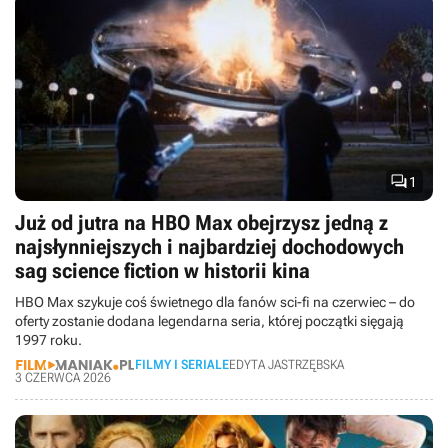

1
Już od jutra na HBO Max obejrzysz jedną z
najsłynniejszych i najbardziej dochodowych
sag science fiction w historii kina
HBO Max szykuje coś świetnego dla fanów sci-fi na czerwiec – do
oferty zostanie dodana legendarna seria, której początki sięgają
1997 roku.
FILMY I SERIALE
EDYTA JASTRZĘBSKA
3 CZERWCA 2026