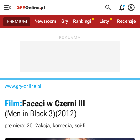




Newsroom
Gry
Rankingi
Listy
Recenzje
PREMIUM
www.gry-online.pl
Film:
Faceci w Czerni III
(Men in Black 3)
(2012)
premiera: 2012
akcja, komedia, sci-fi