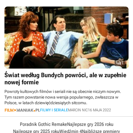

1
Świat według Bundych powróci, ale w zupełnie
nowej formie
Powroty kultowych filmów i seriali nie są obecnie niczym nowym.
Tym razem powstanie nowa wersja popularnego, zwłaszcza w
Polsce, w latach dziewięćdziesiątych sitcomu.
FILMY I SERIALE
MARCIN NIC
16 MAJA 2022
Poradnik Gothic Remake
Najlepsze gry 2026 roku
Najlepsze gry 2025 roku
Wiedźmin 4
Najbliższe premiery