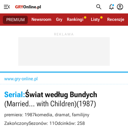




Newsroom
Gry
Rankingi
Listy
Recenzje
PREMIUM
www.gry-online.pl
Serial:
Świat według Bundych
(Married... with Children)
(1987)
premiera: 1987
komedia, dramat, familijny
Zakończony
Sezonów: 11
Odcinków: 258