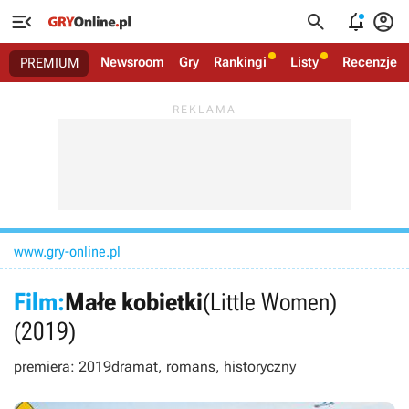




Newsroom
Gry
Rankingi
Listy
Recenzje
PREMIUM
www.gry-online.pl
Film:
Małe kobietki
(Little Women)
(2019)
premiera: 2019
dramat, romans, historyczny