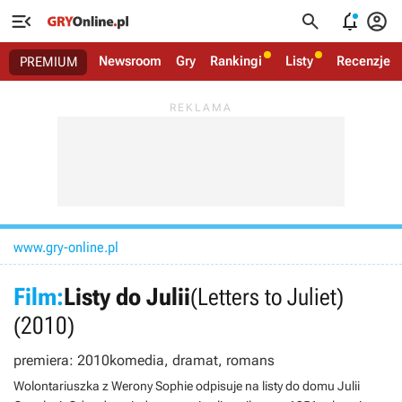




Newsroom
Gry
Rankingi
Listy
Recenzje
PREMIUM
www.gry-online.pl
Film:
Listy do Julii
(Letters to Juliet)
(2010)
premiera: 2010
komedia, dramat, romans
Wolontariuszka z Werony Sophie odpisuje na listy do domu Julii