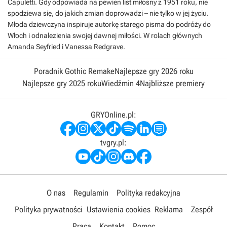
Capuletti. Gdy odpowiada na pewien list miłosny z 1951 roku, nie
spodziewa się, do jakich zmian doprowadzi – nie tylko w jej życiu.
Młoda dziewczyna inspiruje autorkę starego pisma do podróży do
Włoch i odnalezienia swojej dawnej miłości. W rolach głównych
Amanda Seyfried i Vanessa Redgrave.
Poradnik Gothic Remake
Najlepsze gry 2026 roku
Najlepsze gry 2025 roku
Wiedźmin 4
Najbliższe premiery
GRYOnline.pl:
tvgry.pl:
O nas
Regulamin
Polityka redakcyjna
Polityka prywatności
Ustawienia cookies
Reklama
Zespół
Praca
Kontakt
Pomoc