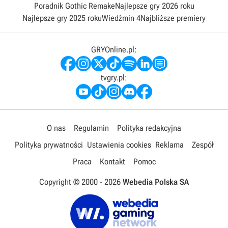
Poradnik Gothic Remake
Najlepsze gry 2026 roku
Najlepsze gry 2025 roku
Wiedźmin 4
Najbliższe premiery
GRYOnline.pl:
tvgry.pl:
O nas
Regulamin
Polityka redakcyjna
Polityka prywatności
Ustawienia cookies
Reklama
Zespół
Praca
Kontakt
Pomoc
Copyright © 2000 -
2026
Webedia Polska SA