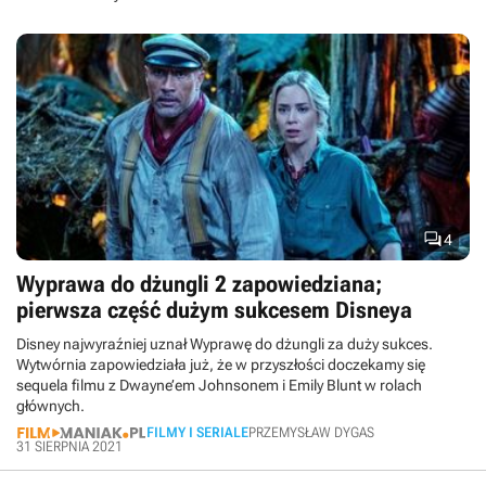

4
Wyprawa do dżungli 2 zapowiedziana;
pierwsza część dużym sukcesem Disneya
Disney najwyraźniej uznał Wyprawę do dżungli za duży sukces.
Wytwórnia zapowiedziała już, że w przyszłości doczekamy się
sequela filmu z Dwayne’em Johnsonem i Emily Blunt w rolach
głównych.
FILMY I SERIALE
PRZEMYSŁAW DYGAS
31 SIERPNIA 2021