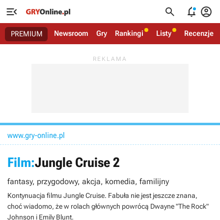




Newsroom
Gry
Rankingi
Listy
Recenzje
PREMIUM
www.gry-online.pl
Film:
Jungle Cruise 2
fantasy, przygodowy, akcja, komedia, familijny
Kontynuacja filmu Jungle Cruise. Fabuła nie jest jeszcze znana,
choć wiadomo, że w rolach głównych powrócą Dwayne "The Rock"
Johnson i Emily Blunt.