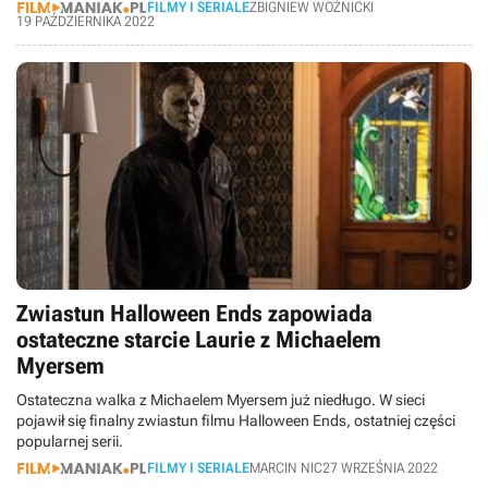
FILMY I SERIALE
ZBIGNIEW WOŹNICKI
19 PAŹDZIERNIKA 2022
Zwiastun Halloween Ends zapowiada
ostateczne starcie Laurie z Michaelem
Myersem
Ostateczna walka z Michaelem Myersem już niedługo. W sieci
pojawił się finalny zwiastun filmu Halloween Ends, ostatniej części
popularnej serii.
FILMY I SERIALE
MARCIN NIC
27 WRZEŚNIA 2022