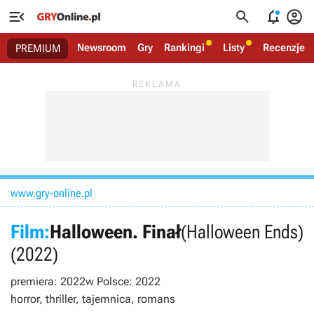




Newsroom
Gry
Rankingi
Listy
Recenzje
PREMIUM
www.gry-online.pl
Film:
Halloween. Finał
(Halloween Ends)
(2022)
premiera: 2022
w Polsce: 2022
horror, thriller, tajemnica, romans