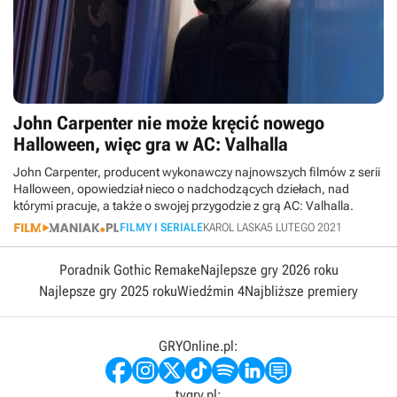
John Carpenter nie może kręcić nowego
Halloween, więc gra w AC: Valhalla
John Carpenter, producent wykonawczy najnowszych filmów z serii
Halloween, opowiedział nieco o nadchodzących dziełach, nad
którymi pracuje, a także o swojej przygodzie z grą AC: Valhalla.
FILMY I SERIALE
KAROL LASKA
5 LUTEGO 2021
Poradnik Gothic Remake
Najlepsze gry 2026 roku
Najlepsze gry 2025 roku
Wiedźmin 4
Najbliższe premiery
GRYOnline.pl:
tvgry.pl: