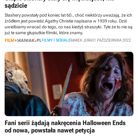
sądzicie
Slashery powstały pod koniec lat 60., choć niektórzy uważają, że ich
źródłem jest powieść Agathy Christie napisana w 1939 roku. Dziś
uwielbiamy wracać do tego, co nas kiedyś straszyło. Tyle że to nie są
już te same głupiutkie filmiki, które znamy.
FILMY I SERIALE
MAREK JURA
31 PAŹDZIERNIKA 2022
Fani serii żądają nakręcenia Halloween Ends
od nowa, powstała nawet petycja