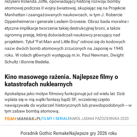
reżyserii Rolanda Joffé, opowiadający historię rozwoju bomby
atomowej podczas II wojny światowej, skupiając się na Projekcie
Manhattan i zaangażowanych naukowcach, w tym J. Robercie
Oppenheimerze i generale Lesliem Grovesie. Obraz bada moralne i
etyczne implikacje tworzenia takiej destrukcyjnej broni, a także
ogromną presję, której doświadczali naukowcy pracujący nad
projektem. Tytuł "Fat Man and Little Boy" odnosi się do kodowych
nazw dwóch bomb atomowych zrzuconych na Japonię w 1945
roku. W rolach głównych występują m.in. Paul Newman, Dwight
Schultz i Bonnie Bedelia.
Kino masowego rażenia. Najlepsze filmy o
katastrofach nuklearnych
Apokalipsa jako motyw filmowy funkcjonuje już od wielu lat. Dziś
wplata się w nią wątki fantasy bądź SF, wcześniej często
nawiązywała do wydarzeń historycznych lub prawdopodobnych – w
tym zabaw bombą atomową.
FILMY I SERIALE
KAROL LASKA
4 PAŹDZIERNIKA 2020
Poradnik Gothic Remake
Najlepsze gry 2026 roku