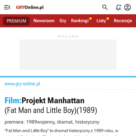




Newsroom
Gry
Rankingi
Listy
Recenzje
PREMIUM
www.gry-online.pl
Film:
Projekt Manhattan
(Fat Man and Little Boy)
(1989)
premiera: 1989
wojenny, dramat, historyczny
"Fat Man and Little Boy" to dramat historyczny z 1989 roku, w