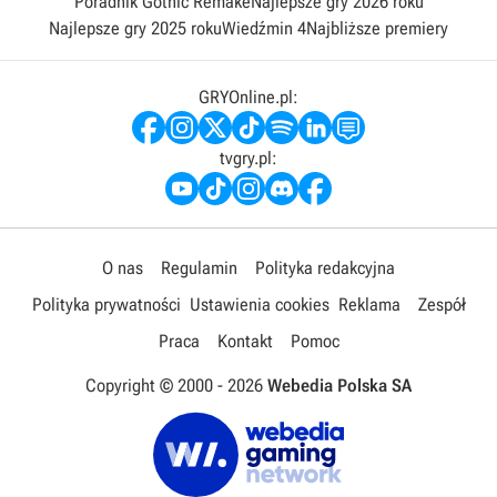
Poradnik Gothic Remake
Najlepsze gry 2026 roku
Najlepsze gry 2025 roku
Wiedźmin 4
Najbliższe premiery
GRYOnline.pl:
tvgry.pl:
O nas
Regulamin
Polityka redakcyjna
Polityka prywatności
Ustawienia cookies
Reklama
Zespół
Praca
Kontakt
Pomoc
Copyright © 2000 -
2026
Webedia Polska SA