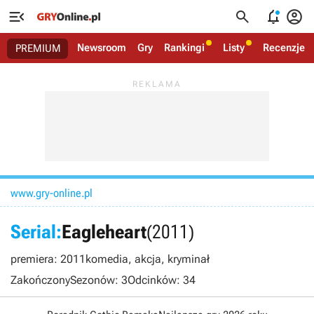




Newsroom
Gry
Rankingi
Listy
Recenzje
PREMIUM
www.gry-online.pl
Serial:
Eagleheart
(2011)
premiera: 2011
komedia, akcja, kryminał
Zakończony
Sezonów: 3
Odcinków: 34