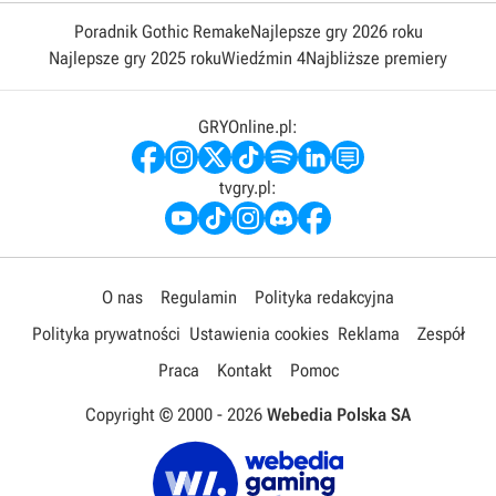
Poradnik Gothic Remake
Najlepsze gry 2026 roku
Najlepsze gry 2025 roku
Wiedźmin 4
Najbliższe premiery
GRYOnline.pl:
tvgry.pl:
O nas
Regulamin
Polityka redakcyjna
Polityka prywatności
Ustawienia cookies
Reklama
Zespół
Praca
Kontakt
Pomoc
Copyright © 2000 -
2026
Webedia Polska SA