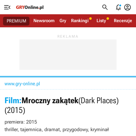




Newsroom
Gry
Rankingi
Listy
Recenzje
PREMIUM
www.gry-online.pl
Film:
Mroczny zakątek
(Dark Places)
(2015)
premiera: 2015
thriller, tajemnica, dramat, przygodowy, kryminał