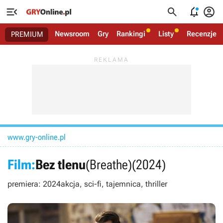




Newsroom
Gry
Rankingi
Listy
Recenzje
PREMIUM
www.gry-online.pl
Film:
Bez tlenu
(Breathe)
(2024)
premiera: 2024
akcja, sci-fi, tajemnica, thriller