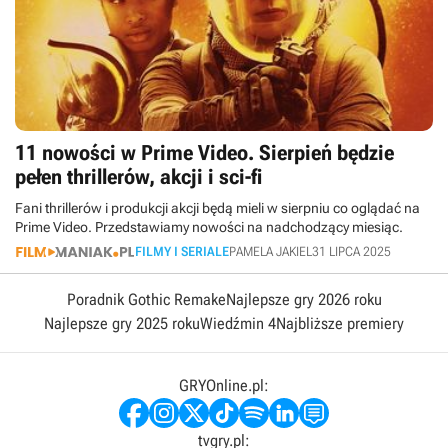
11 nowości w Prime Video. Sierpień będzie
pełen thrillerów, akcji i sci-fi
Fani thrillerów i produkcji akcji będą mieli w sierpniu co oglądać na
Prime Video. Przedstawiamy nowości na nadchodzący miesiąc.
FILMY I SERIALE
PAMELA JAKIEL
31 LIPCA 2025
Poradnik Gothic Remake
Najlepsze gry 2026 roku
Najlepsze gry 2025 roku
Wiedźmin 4
Najbliższe premiery
GRYOnline.pl:
tvgry.pl: