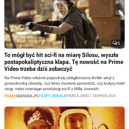

5
To mógł być hit sci-fi na miarę Silosu, wyszła
postapokaliptyczna klapa. Tę nowość na Prime
Video trzeba dziś zobaczyć
Na Prime Video właśnie pojawił się ubiegłoroczny thriller akcji z
gwiazdorską obsadą. Już teraz możecie sprawdzić, czy krytycy mieli
rację, nisko oceniając produkcję sci-fi z Millą Jovovich.
FILMY I SERIALE
PAMELA JAKIEL
1 SIERPNIA 2025