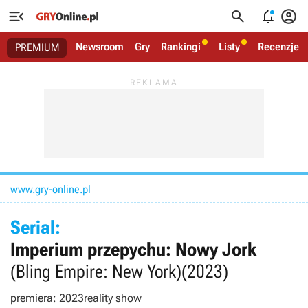




Newsroom
Gry
Rankingi
Listy
Recenzje
PREMIUM
www.gry-online.pl
Serial:
Imperium przepychu: Nowy Jork
(Bling Empire: New York)
(2023)
premiera: 2023
reality show