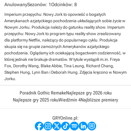
Anulowany
Sezonów: 1
Odcinków: 8
Imperium przepychu: Nowy Jork to opowieść o bogatych
Amerykanach azjatyckiego pochodzenia układających sobie życie w
Nowym Jorku. Produkcja należy do gatunku reality show. Imperium
przepychu: Nowy Jork to program typu reality show zrealizowany
dla platformy Netflix, należący do popularnego cyklu. Produkcja
skupia się na grupie zamożnych Amerykanów azjatyckiego
pochodzenia. Oglądamy ich ociekającą bogactwem codzienność, w
której jednak nie brakuje dramatów. W tytule wystąpili m.in. Freya
Fox, Dorothy Wang, Blake Abbie, Tina Leung, Richard Chang,
Stephen Hung, Lynn Ban i Deborah Hung. Zdjęcia kręcono w Nowym
Jorku.
Poradnik Gothic Remake
Najlepsze gry 2026 roku
Najlepsze gry 2025 roku
Wiedźmin 4
Najbliższe premiery
GRYOnline.pl: