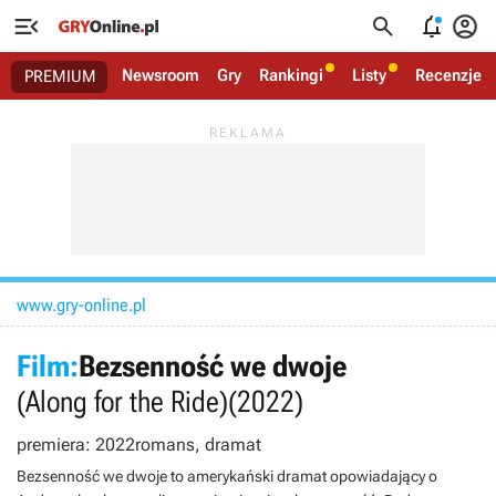




Newsroom
Gry
Rankingi
Listy
Recenzje
PREMIUM
www.gry-online.pl
Film:
Bezsenność we dwoje
(Along for the Ride)
(2022)
premiera: 2022
romans, dramat
Bezsenność we dwoje to amerykański dramat opowiadający o