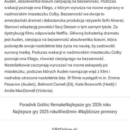
Auden, absolwentce liceum cierpiącej na bezsenność. Podczas
wakacji poznaje ona Eliego, z którym wyrusza na nocne wyprawy w
nadmorskim miasteczku Colby. Bezsenność we dwoje to
amerykański dramat i debiutancka produkcja reżyserki Sofii Alvarez.
Stanowi adaptację powieści Sary Dessen o tym samym tytule. Za
dystrybucję filmu odpowiada Netflix. Główną bohaterką dramatu
jest Auden, cierpiąca na bezsenność absolwentka liceum, która
poświęciła swoje nastoletnie lata życia na naukę, by zadowolić
surową matkę. Podczas wakacji w nadmorskim miasteczku Colby
poznaje ona Eliego, również cierpiącego na bezsenność.
Nastolatkowie zaczynają wyruszać na nocne eskapady po
miasteczku, podczas których Auden nawiązuje więź z Elim i
nadrabia utracone nastoletnie lata. W filmie wystąpili m.in. Emma
Pasarow (Auden), Belmont Cameli (Eli), Kate Bosworth (Heidi) i
Andie MacDowell (Victoria).
Poradnik Gothic Remake
Najlepsze gry 2026 roku
Najlepsze gry 2025 roku
Wiedźmin 4
Najbliższe premiery
GRYOnline.pl: