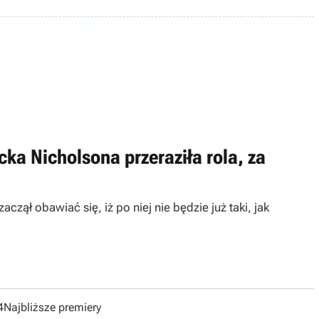
ka Nicholsona przeraziła rola, za
czął obawiać się, iż po niej nie będzie już taki, jak
4
Najbliższe premiery