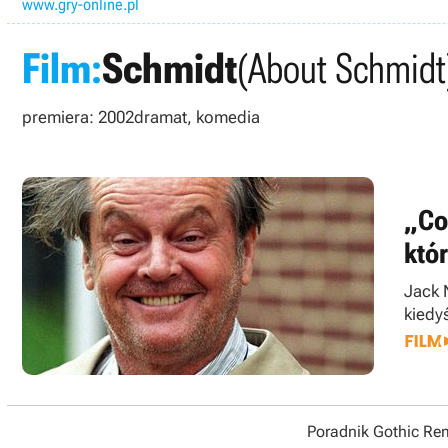
www.gry-online.pl
Film:
Schmidt
(About Schmidt
premiera: 2002
dramat, komedia
„Co
któ
Jack N
kiedy
Poradnik Gothic R