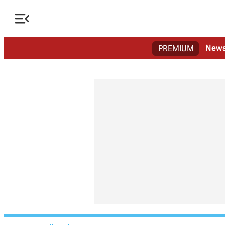

New
PREMIUM