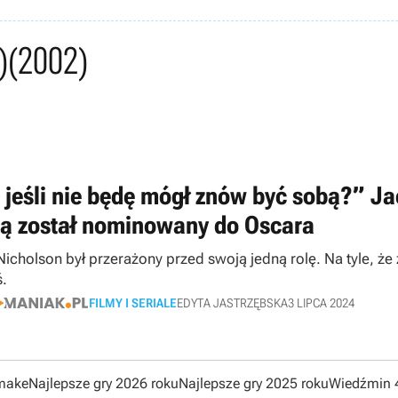
)
(2002)
 jeśli nie będę mógł znów być sobą?” Jac
rą został nominowany do Oscara
icholson był przerażony przed swoją jedną rolę. Na tyle, że za
ś.
FILMY I SERIALE
EDYTA JASTRZĘBSKA
3 LIPCA 2024
emake
Najlepsze gry 2026 roku
Najlepsze gry 2025 roku
Wiedźmin 