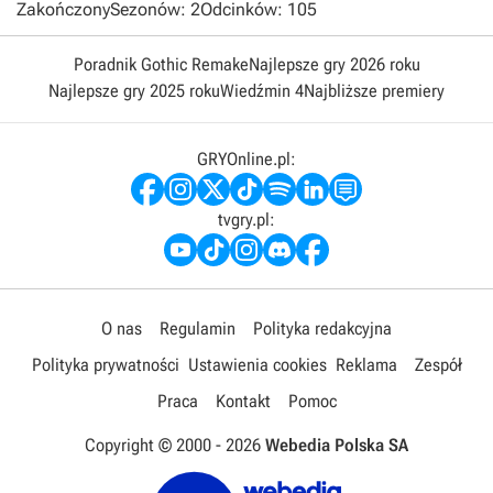
Zakończony
Sezonów: 2
Odcinków: 105
Poradnik Gothic Remake
Najlepsze gry 2026 roku
Najlepsze gry 2025 roku
Wiedźmin 4
Najbliższe premiery
GRYOnline.pl:
tvgry.pl:
O nas
Regulamin
Polityka redakcyjna
Polityka prywatności
Ustawienia cookies
Reklama
Zespół
Praca
Kontakt
Pomoc
Copyright © 2000 -
2026
Webedia Polska SA