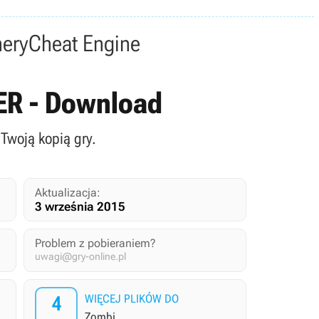
nery
Cheat Engine
NER - Download
 Twoją kopią gry.
Aktualizacja:
3 września 2015
Problem z pobieraniem?
uwagi@gry-online.pl
4
WIĘCEJ PLIKÓW DO
Zombi