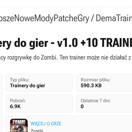
psze
Nowe
Mody
Patche
Gry / Dema
Trai
ery do gier - v1.0 +10 TRAI
ący rozgrywkę do Zombi. Ten trainer może nie działać z
Typ pliku:
Rozmiar pliku:
Trainery do gier
590.3 KB
Pobrań:
Ostatnie 7 dni:
6.9K
0
WIĘCEJ O GRZE
Zombi