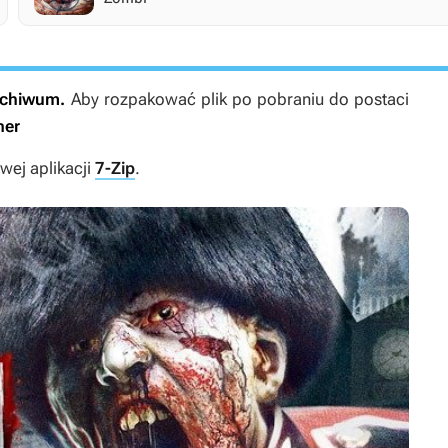
archiwum.
Aby rozpakować plik po pobraniu do postaci
ner
ej aplikacji
7-Zip
.