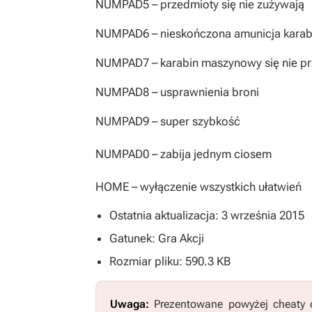
NUMPAD5
– przedmioty się nie zużywają
NUMPAD6
– nieskończona amunicja kar
NUMPAD7
– karabin maszynowy się nie p
NUMPAD8
– usprawnienia broni
NUMPAD9
– super szybkość
NUMPAD0
– zabija jednym ciosem
HOME
– wyłączenie wszystkich ułatwień
Ostatnia aktualizacja: 3 września 2015
Gatunek: Gra Akcji
Rozmiar pliku: 590.3 KB
Uwaga:
Prezentowane powyżej cheaty o