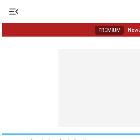

New
PREMIUM