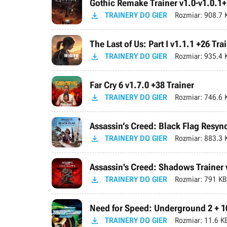
Gothic Remake Trainer v1.0-v1.0.1+

TRAINERY DO GIER
Rozmiar:
908.7 
The Last of Us: Part I v1.1.1 +26 Tra

TRAINERY DO GIER
Rozmiar:
935.4 
Far Cry 6 v1.7.0 +38 Trainer

TRAINERY DO GIER
Rozmiar:
746.6 
Assassin’s Creed: Black Flag Resync

TRAINERY DO GIER
Rozmiar:
883.3 
Assassin's Creed: Shadows Trainer v

TRAINERY DO GIER
Rozmiar:
791 KB
Need for Speed: Underground 2 + 10

TRAINERY DO GIER
Rozmiar:
11.6 K