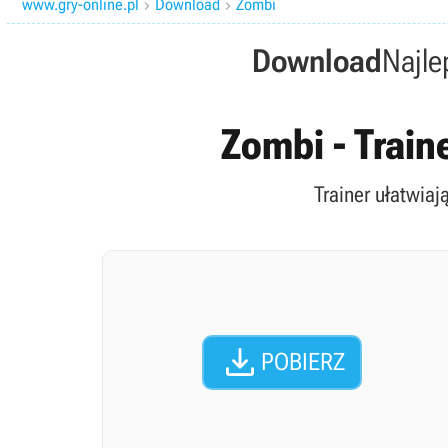
www.gry-online.pl
Download
Zombi


Download
Najle
Zombi - Train
Trainer ułatwiaj

POBIERZ