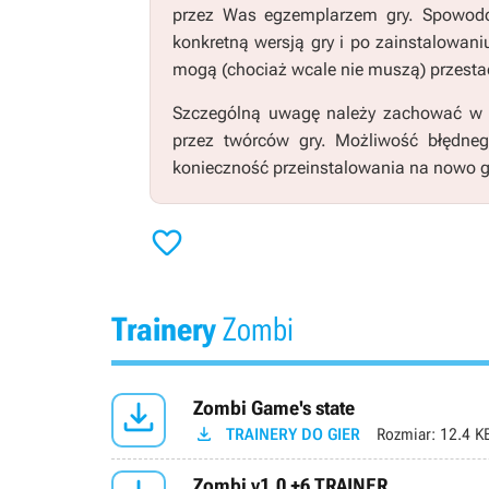
przez Was egzemplarzem gry. Spowodo
konkretną wersją gry i po zainstalowani
mogą (chociaż wcale nie muszą) przestać
Szczególną uwagę należy zachować w pr
przez twórców gry. Możliwość błędne
konieczność przeinstalowania na nowo g

Trainery
Zombi

Zombi Game's state

TRAINERY DO GIER
Rozmiar:
12.4 K
Zombi v1.0 +6 TRAINER